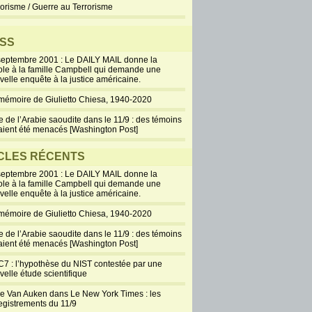
rorisme / Guerre au Terrorisme
SS
septembre 2001 : Le DAILY MAIL donne la
ole à la famille Campbell qui demande une
velle enquête à la justice américaine.
mémoire de Giulietto Chiesa, 1940-2020
e de l’Arabie saoudite dans le 11/9 : des témoins
aient été menacés [Washington Post]
CLES RÉCENTS
septembre 2001 : Le DAILY MAIL donne la
ole à la famille Campbell qui demande une
velle enquête à la justice américaine.
mémoire de Giulietto Chiesa, 1940-2020
e de l’Arabie saoudite dans le 11/9 : des témoins
aient été menacés [Washington Post]
7 : l’hypothèse du NIST contestée par une
velle étude scientifique
ie Van Auken dans Le New York Times : les
egistrements du 11/9