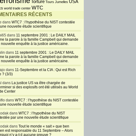
errorisme
USA
Torture
Tours Jumelles
WTC
ks
world trade center
ENTAIRES RÉCENTS
e dans
WTC7 : l’hypothèse du NIST contestée
 une nouvelle étude scientifique
i65 dans
11 septembre 2001 : Le DAILY MAIL
ne la parole à la famille Campbell qui demande
 nouvelle enquête à la justice américaine.
lin dans
11 septembre 2001 : Le DAILY MAIL
ne la parole à la famille Campbell qui demande
 nouvelle enquête à la justice américaine.
ajo dans
11-Septembre et la CIA : Qui est Rich
 ? (3/3)
al dans
La justice US va être chargée de
rminer si des explosifs ont été utilisés au World
de Center
iflo dans
WTC7 : l’hypothèse du NIST contestée
 une nouvelle étude scientifique
kodak dans
WTC7 : l’hypothèse du NIST
testée par une nouvelle étude scientifique
kodak dans
Tout le monde « sait » que ben
en est responsable du 11 Septembre – Alors
rquoi n’y a-t-il aucune preuve ?