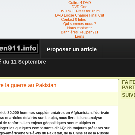
Coffret 4 DVD
DVD One
DVD 9/11 Press for Truth
DVD Loose Change Final Cut
Contact & Infos
Qui sommes-nous ?
Nous contacter
Bannières ReOpen911
Liens
Proposez un article
 NEWS
té du 11 Septembre
``
FAIT
e la guerre au Pakistan
PART
SUIV
i de 30.000 hommes supplémentaires en Afghanistan, l’écrivain
s et articles éclairés sur le sujet, nous livre ici une analyse
voi de renforts. Les enjeux géopolitiques sont multiples et
éloger les quelques combattants d’al-Qaida toujours présents sur
anglo-américaine vis-à-vis du Pakistan, de la Chine et de la Russie