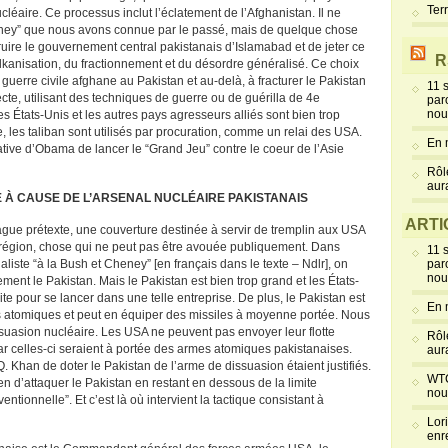
Ter
cléaire. Ce processus inclut l’éclatement de l’Afghanistan. Il ne
eney” que nous avons connue par le passé, mais de quelque chose
ruire le gouvernement central pakistanais d’Islamabad et de jeter ce
R
alkanisation, du fractionnement et du désordre généralisé. Ce choix
guerre civile afghane au Pakistan et au-delà, à fracturer le Pakistan
11 
cte, utilisant des techniques de guerre ou de guérilla de 4e
par
nou
es États-Unis et les autres pays agresseurs alliés sont bien trop
e, les taliban sont utilisés par procuration, comme un relai des USA.
En 
ative d’Obama de lancer le “Grand Jeu” contre le coeur de l’Asie
Rôl
aur
E À CAUSE DE L’ARSENAL NUCLÉAIRE PAKISTANAIS
ARTI
vague prétexte, une couverture destinée à servir de tremplin aux USA
la région, chose qui ne peut pas être avouée publiquement. Dans
11 
liste “à la Bush et Cheney” [en français dans le texte – Ndlr], on
par
nou
ement le Pakistan. Mais le Pakistan est bien trop grand et les États-
ite pour se lancer dans une telle entreprise. De plus, le Pakistan est
En 
atomiques et peut en équiper des missiles à moyenne portée. Nous
uasion nucléaire. Les USA ne peuvent pas envoyer leur flotte
Rôl
car celles-ci seraient à portée des armes atomiques pakistanaises.
aur
.Q. Khan de doter le Pakistan de l’arme de dissuasion étaient justifiés.
WTC
n d’attaquer le Pakistan en restant en dessous de la limite
nou
ntionnelle”. Et c’est là où intervient la tactique consistant à
Lor
enr