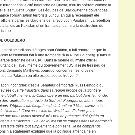
e par exemple par Michael Ware sur CNN, selon laquelle Oussama Ben
se terrent dans la cité baloutche de Quetta, d’où ils opèrent comme la
pelle les “Quetta Shura”. Les équipes de Blackwater ne doivent pas
finance l’organisation terroriste Jundullah qui a récemment été
officiers parmi les Gardiens de la révolution Pasdaran. La rébellion
 à la fois au Pakistan et en Iran, aidant ainsi à la destruction de
ricaine.
UBE GOLDBERG
ment ne tarit pas d’éloges pour Obama, a fait remarquer que la
Point ressemblait fort à une tromperie “à la Rube Goldberg. (Dans le
rabe terroriste de la CIA). Dans le monde du mythe officiel
ourtant, de l’aveu même du gouvernement US, il reste très peu de
lors, demande Matthews, pourquoi concentrer les forces en
t qu’au Pakistan où elle est censée se trouver ?
situation incongrue: c’est le Sénateur démocrate Russ Feingold du
lévisée que “
le Pakistan, dans sa région proche de la frontière
isme global], même si al-Qaida opère un peu partout dans le monde,
a des ramifications en Asie du Sud-est. Pourquoi devrions-nous
ns d’Afghanistan éloignées de la frontière ? Vous savez, cette
 de Helmand. C’est assez loin du Waziristan. Et donc, je me
onné que nous avons observé très peu de présence d’al-Qaida en
rtante au Pakistan. Que l’envoi massif de troupes dans un endroit où
 stratégie défie tout simplement le bon sens. Je ne comprends
consin a également expliqué que la politique américaine en