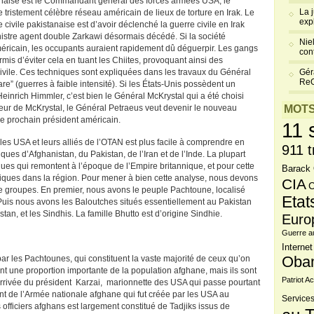
stanaise est le Commandant général des forces armées USA, le
La 
 tristement célèbre réseau américain de lieux de torture en Irak. Le
exp
 civile pakistanaise est d’avoir déclenché la guerre civile en Irak
 sinistre agent double Zarkawi désormais décédé. Si la société
Niel
américain, les occupants auraient rapidement dû déguerpir. Les gangs
cont
mis d’éviter cela en tuant les Chiites, provoquant ainsi des
 civile. Ces techniques sont expliquées dans les travaux du Général
Gér
Re
re” (guerres à faible intensité). Si les États-Unis possèdent un
rich Himmler, c’est bien le Général McKrystal qui a été choisi
ur de McKrystal, le Général Petraeus veut devenir le nouveau
MOTS
le prochain président américain.
11 
les USA et leurs alliés de l’OTAN est plus facile à comprendre en
911 t
ques d’Afghanistan, du Pakistan, de l’Iran et de l’Inde. La plupart
iques qui remontent à l’époque de l’Empire britannique, et pour cette
Barack
niques dans la région. Pour mener à bien cette analyse, nous devons
CIA
C
groupes. En premier, nous avons le peuple Pachtoune, localisé
Etat
Puis nous avons les Baloutches situés essentiellement au Pakistan
tan, et les Sindhis. La famille Bhutto est d’origine Sindhie.
Euro
Guerre a
Internet
r les Pachtounes, qui constituent la vaste majorité de ceux qu’on
Oba
nt une proportion importante de la population afghane, mais ils sont
Patriot Ac
arrivée du président Karzai, marionnette des USA qui passe pourtant
nt de l’Armée nationale afghane qui fut créée par les USA au
Services
officiers afghans est largement constitué de Tadjiks issus de