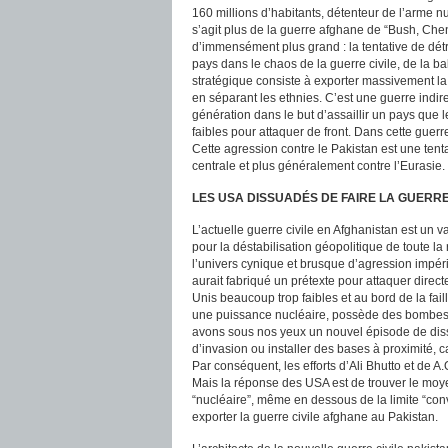
160 millions d’habitants, détenteur de l’arme nu
s’agit plus de la guerre afghane de “Bush, Ch
d’immensément plus grand : la tentative de dét
pays dans le chaos de la guerre civile, de la b
stratégique consiste à exporter massivement la 
en séparant les ethnies. C’est une guerre indire
génération dans le but d’assaillir un pays que l
faibles pour attaquer de front. Dans cette guerr
Cette agression contre le Pakistan est une tent
centrale et plus généralement contre l’Eurasie.
LES USA DISSUADÉS DE FAIRE LA GUERR
L’actuelle guerre civile en Afghanistan est un 
pour la déstabilisation géopolitique de toute 
l’univers cynique et brusque d’agression impéria
aurait fabriqué un prétexte pour attaquer direct
Unis beaucoup trop faibles et au bord de la faill
une puissance nucléaire, possède des bombes 
avons sous nos yeux un nouvel épisode de diss
d’invasion ou installer des bases à proximité, 
Par conséquent, les efforts d’Ali Bhutto et de A
Mais la réponse des USA est de trouver le moye
“nucléaire”, même en dessous de la limite “conve
exporter la guerre civile afghane au Pakistan.