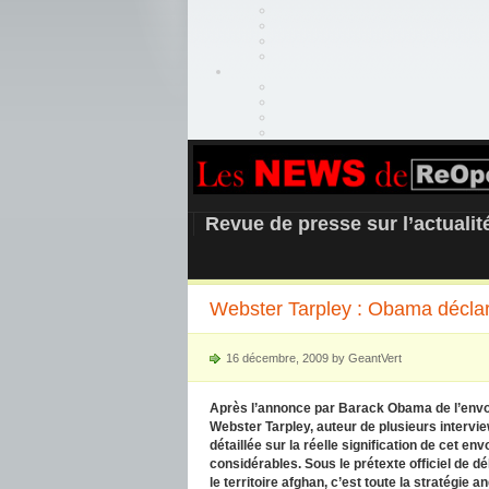
REOPEN911 –
Revue de presse sur l’actuali
Webster Tarpley : Obama déclar
16 décembre, 2009 by GeantVert
Après l’annonce par Barack Obama de l’envo
Webster Tarpley, auteur de plusieurs interview
détaillée sur la réelle signification de cet en
considérables. Sous le prétexte officiel de d
le territoire afghan, c’est toute la stratégie 