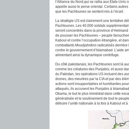
l’Alliance du Nord,qui se rallia aux États-Unis 
appelle aussi le perse oriental. Certains autre
que les Pachtounes se sentent mis à l’écart.
La stratégie US est clairement une tentative dél
Pachtounes. Les 40.000 soldats supplémentai
seront concentrés dans la province d’Helmand e
de pousser les Pachtounes – peuple farouchemen
Kaboul et contre l’occupation étrangère, et d
combattants Moudjahidins radicalisés derrière l
contre le gouvernement d’Islamabad. L’aide amé
alimentant ainsi la dynamique centrifuge.
Du côté pakistanais, les Pachtounes sont là aus
comme les créatures des Punjabis, et aussi da
du Pakistan, les opérations US incluent des a
drones, des meurtres par la CIA et par des élé
actions sont insupportables et humiliantes pour
attaqués, ils accusent les Punjabis à Islamabad
Obama, le but le plus immédiat dans cette esc
généralisée et le soulèvement de tout le peuple
détruire l’unité nationale à la fois à Kaboul et 