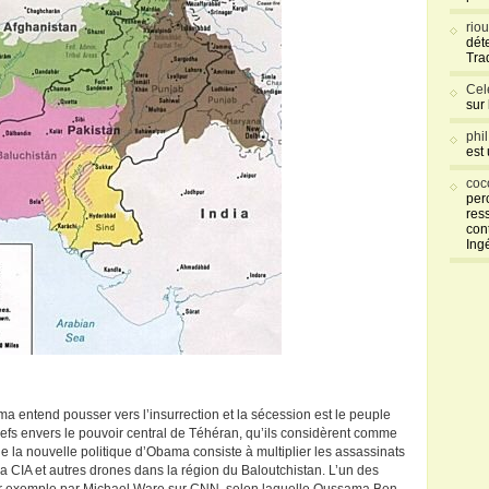
rio
déte
Tra
Cel
sur
phi
est
coc
per
res
con
Ing
a entend pousser vers l’insurrection et la sécession est le peuple
iefs envers le pouvoir central de Téhéran, qu’ils considèrent comme
e la nouvelle politique d’Obama consiste à multiplier les assassinats
a CIA et autres drones dans la région du Baloutchistan. L’un des