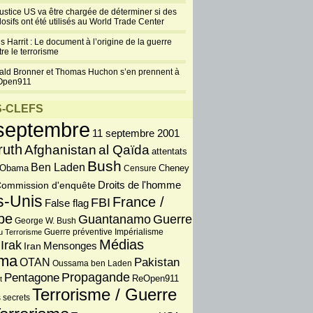
justice US va être chargée de déterminer si des
losifs ont été utilisés au World Trade Center
s Harrit : Le document à l’origine de la guerre
re le terrorisme
ald Bronner et Thomas Huchon s’en prennent à
Open911
-CLEFS
septembre
11 septembre 2001
ruth
Afghanistan
al Qaïda
attentats
Bush
Ben Laden
 Obama
Censure
Cheney
Droits de l'homme
ommission d'enquête
s-Unis
France /
FBI
False flag
pe
Guantanamo
Guerre
George W. Bush
Guerre préventive
u Terrorisme
Impérialisme
Médias
Irak
Iran
Mensonges
ma
OTAN
Pakistan
Oussama ben Laden
Propagande
Pentagone
ReOpen911
t
Terrorisme / Guerre
 secrets