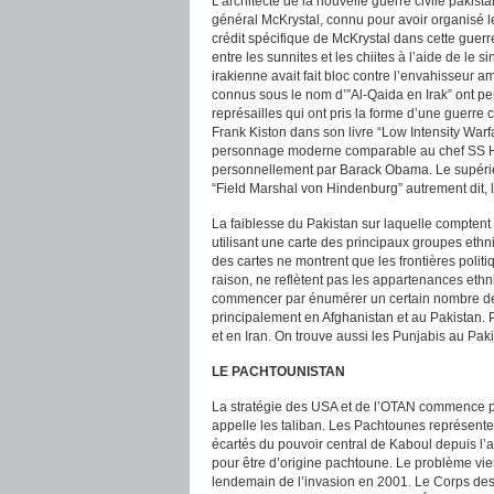
L’architecte de la nouvelle guerre civile paki
général McKrystal, connu pour avoir organisé le
crédit spécifique de McKrystal dans cette guerre
entre les sunnites et les chiites à l’aide de le
irakienne avait fait bloc contre l’envahisseur 
connus sous le nom d’”Al-Qaida en Irak” ont per
représailles qui ont pris la forme d’une guerre
Frank Kiston dans son livre “Low Intensity Warfa
personnage moderne comparable au chef SS Hein
personnellement par Barack Obama. Le supérie
“Field Marshal von Hindenburg” autrement dit, 
La faiblesse du Pakistan sur laquelle comptent 
utilisant une carte des principaux groupes ethni
des cartes ne montrent que les frontières polit
raison, ne reflètent pas les appartenances eth
commencer par énumérer un certain nombre de 
principalement en Afghanistan et au Pakistan. 
et en Iran. On trouve aussi les Punjabis au Pakis
LE PACHTOUNISTAN
La stratégie des USA et de l’OTAN commence pa
appelle les taliban. Les Pachtounes représente
écartés du pouvoir central de Kaboul depuis l’
pour être d’origine pachtoune. Le problème vie
lendemain de l’invasion en 2001. Le Corps des 