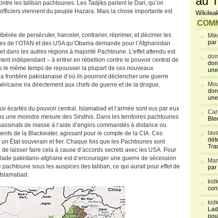
au T
contre les taliban pachtounes. Les Tadjiks parlent le Dari, qu’on
s officiers viennent du peuple Hazara. Mais la chose importante est
Wikilea
COMM
ibérée de persécuter, harceler, contrarier, réprimer, et décimer les
Mik
par
res de l’OTAN et des USA qu’Obama demande pour l’Afghanistan
t dans les autres régions à majorité Pachtoune. L’effet attendu est
dom
t indépendant – à entrer en rébellion contre le pouvoir central de
don
ans le même temps de repousser la plupart de ces nouveaux
une
a frontière pakistanaise d’où ils pourront déclencher une guerre
Mou
ricaine ira directement aux chefs de guerre et de la drogue,
don
une
si écartés du pouvoir central. Islamabad et l’armée sont vus par eux
Car
ns une moindre mesure des Sindhis. Dans les territoires pachtounes
Blee
ssassinats de masse à l’aide d’engins commandés à distance ou
lav
ments de la Blackwater, agissant pour le compte de la CIA. Ces
déte
 un État souverain et fier. Chaque fois que les Pachtounes sont
Tra
 de laisser faire cela à cause d’accords secrets avec les USA. Pour
alade pakistano-afghane est d’encourager une guerre de sécession
Mar
 pachtoune sous les auspices des taliban, ce qui aurait pour effet de
par
à Islamabad.
kid
con
kid
Lad
pou