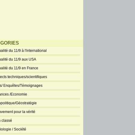
GORIES
alité du 11/9 à l'international
ualité du 11/9 aux USA
ualité du 11/9 en France
ects techniques/scientifiques
ts/ Enquêtes/Témoignages
ances /Economie
politique/Géostratégie
vement pour la vérité
 classé
iologie / Société