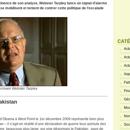
rtinence de son analyse, Webster Tarpley lance un signal d’alarme
se mobilisent et tentent de contrer cette politique de l’escalade
CATÉ
Actu
Act
Act
Asp
Fai
écrivain Webster Tarpley
Fin
Géo
akistan
Mou
Non
d’Obama à West Point le 1er décembre 2009 représente bien plus
n – il s’agit en réalité d’une déclaration de guerre tous azimuts des
Soc
rre, beaucoup plus large, qui vise désormais le Pakistan, pays de