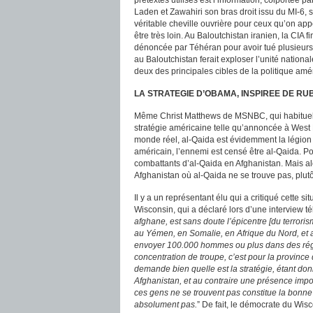
prétextes utilisés est l’information, colporté
Laden et Zawahiri son bras droit issu du MI-6, 
véritable cheville ouvrière pour ceux qu’on ap
être très loin. Au Baloutchistan iranien, la CIA 
dénoncée par Téhéran pour avoir tué plusieurs 
au Baloutchistan ferait exploser l’unité nationale
deux des principales cibles de la politique amé
LA STRATEGIE D’OBAMA, INSPIREE DE R
Même Christ Matthews de MSNBC, qui habituelle
stratégie américaine telle qu’annoncée à West 
monde réel, al-Qaida est évidemment la légion a
américain, l’ennemi est censé être al-Qaida. P
combattants d’al-Qaida en Afghanistan. Mais a
Afghanistan où al-Qaida ne se trouve pas, plutô
Il y a un représentant élu qui a critiqué cette 
Wisconsin, qui a déclaré lors d’une interview té
afghane, est sans doute l’épicentre [du terror
au Yémen, en Somalie, en Afrique du Nord, et 
envoyer 100.000 hommes ou plus dans des régio
concentration de troupe, c’est pour la province
demande bien quelle est la stratégie, étant d
Afghanistan, et au contraire une présence impo
ces gens ne se trouvent pas constitue la bonne
absolument pas.
” De fait, le démocrate du Wis