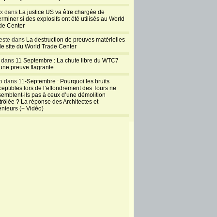
ux dans
La justice US va être chargée de
rminer si des explosifs ont été utilisés au World
de Center
este dans
La destruction de preuves matérielles
 le site du World Trade Center
l dans
11 Septembre : La chute libre du WTC7
 une preuve flagrante
o dans
11-Septembre : Pourquoi les bruits
ceptibles lors de l’effondrement des Tours ne
semblent-ils pas à ceux d’une démolition
trôlée ? La réponse des Architectes et
énieurs (+ Vidéo)