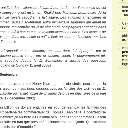
rio
ansféré des millions de dollars à ben Laden par l’entremise de cet
déte
 soupçonné est justement Khalid ben Mahfouz, propriétaire de la
Tra
mille royale saoudienne fait affaire. Les autorités américaines et
med Hussein Al-Amoudi, autre milliardaire saoudien qui aurait pu
Cel
l-Amoudi, qui contrôle un vaste réseau de compagnies engagées dans
sur
étrole, a nié à son tour toute relation avec ben Laden. Ses avocats de
phi
t opposé au terrorisme et qu’il n’était au courant d’aucuns transferts
est
udiennes.
»
coc
«
Al-Amoudi et ben Mahfouz ont tous deux été épargnés par le
per
 aucune preuve contre eux ni, encore, contre le gouvernement lui-
res
con
bie saoudite depuis le 11 Septembre a suscité des questions
Ing
cotland on Sunday, 11 août 2002)
1 Septembre
 au contraire d’Henry Kissinger – a été choisi pour diriger la
n raison de «
ses bons rapports avec les familles des victimes du 11
nche qui faisait l’objet de critiques de plus en plus vives de la part
ce, 17 décembre 2002)
’un billion de dollars entamée en août dernier par les familles des
deux partenaires commerciaux de Thomas Kean dans la coentreprise
en Mahfouz (beau-frère d’Oussama ben Laden) et Mohammed Hussein
oursuite en tant que présumés «financiers» d’al-Qaïda. Que va donc
Commission d’enquête ?