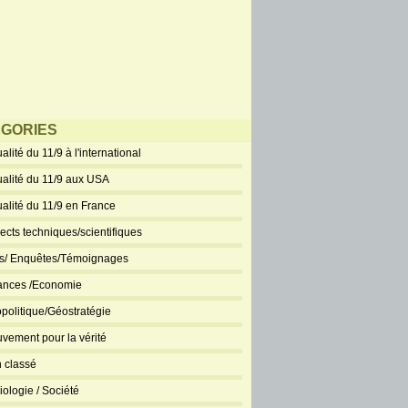
GORIES
alité du 11/9 à l'international
ualité du 11/9 aux USA
ualité du 11/9 en France
ects techniques/scientifiques
ts/ Enquêtes/Témoignages
ances /Economie
politique/Géostratégie
vement pour la vérité
 classé
iologie / Société