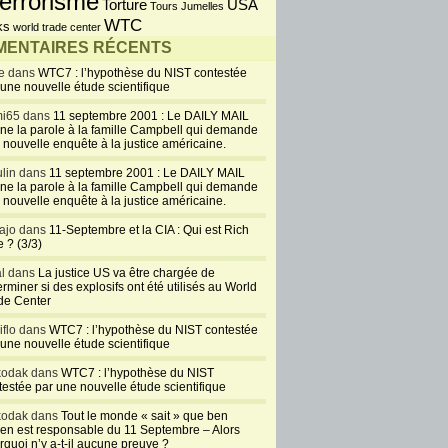
errorisme
USA
Torture
Tours Jumelles
WTC
ks
world trade center
ENTAIRES RÉCENTS
e dans
WTC7 : l’hypothèse du NIST contestée
 une nouvelle étude scientifique
i65 dans
11 septembre 2001 : Le DAILY MAIL
ne la parole à la famille Campbell qui demande
 nouvelle enquête à la justice américaine.
lin dans
11 septembre 2001 : Le DAILY MAIL
ne la parole à la famille Campbell qui demande
 nouvelle enquête à la justice américaine.
ajo dans
11-Septembre et la CIA : Qui est Rich
 ? (3/3)
al dans
La justice US va être chargée de
rminer si des explosifs ont été utilisés au World
de Center
iflo dans
WTC7 : l’hypothèse du NIST contestée
 une nouvelle étude scientifique
kodak dans
WTC7 : l’hypothèse du NIST
testée par une nouvelle étude scientifique
kodak dans
Tout le monde « sait » que ben
en est responsable du 11 Septembre – Alors
rquoi n’y a-t-il aucune preuve ?