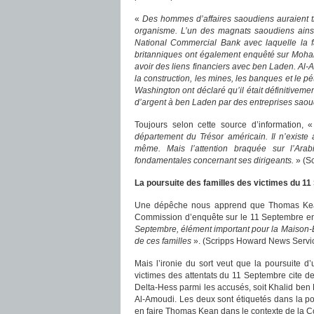
«
Des hommes d’affaires saoudiens auraient tr
organisme. L’un des magnats saoudiens ainsi
National Commercial Bank avec laquelle la fa
britanniques ont également enquêté sur Moham
avoir des liens financiers avec ben Laden. A
la construction, les mines, les banques et le p
Washington ont déclaré qu’il était définitivemen
d’argent à ben Laden par des entreprises sao
Toujours selon cette source d’information, 
département du Trésor américain. Il n’existe
même. Mais l’attention braquée sur l’Ara
fondamentales concernant ses dirigeants.
» (S
La poursuite des familles des victimes du 1
Une dépêche nous apprend que Thomas Kean –
Commission d’enquête sur le 11 Septembre e
Septembre, élément important pour la Maison-Bla
de ces familles
». (Scripps Howard News Servi
Mais l’ironie du sort veut que la poursuite d
victimes des attentats du 11 Septembre cite 
Delta-Hess parmi les accusés, soit Khalid b
Al-Amoudi. Les deux sont étiquetés dans la p
en faire Thomas Kean dans le contexte de la 