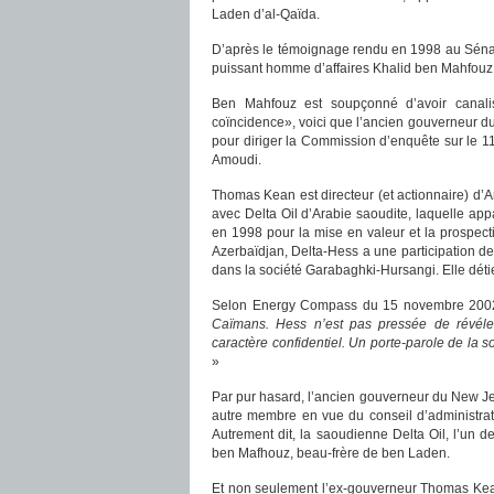
Laden d’al-Qaïda.
D’après le témoignage rendu en 1998 au Sénat 
puissant homme d’affaires Khalid ben Mahfou
Ben Mahfouz est soupçonné d’avoir canalis
coïncidence», voici que l’ancien gouverneur 
pour diriger la Commission d’enquête sur le 11
Amoudi.
Thomas Kean est directeur (et actionnaire) d’
avec Delta Oil d’Arabie saoudite, laquelle ap
en 1998 pour la mise en valeur et la prospec
Azerbaïdjan, Delta-Hess a une participation d
dans la société Garabaghki-Hursangi. Elle déti
Selon Energy Compass du 15 novembre 200
Caïmans. Hess n’est pas pressée de révéler l
caractère confidentiel. Un porte-parole de la s
»
Par pur hasard, l’ancien gouverneur du New Jer
autre membre en vue du conseil d’administrat
Autrement dit, la saoudienne Delta Oil, l’un d
ben Mafhouz, beau-frère de ben Laden.
Et non seulement l’ex-gouverneur Thomas Kean 