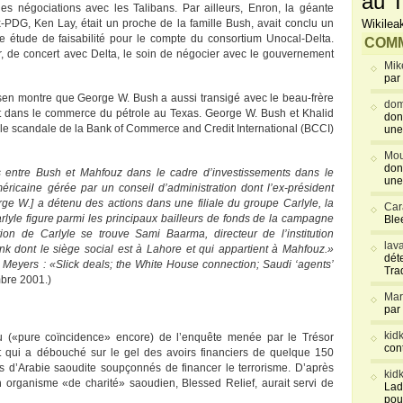
au T
des négociations avec les Talibans. Par ailleurs, Enron, la géante
-PDG, Ken Lay, était un proche de la famille Bush, avait conclu un
Wikilea
 étude de faisabilité pour le compte du consortium Unocal-Delta.
COMM
r, de concert avec Delta, le soin de négocier avec le gouvernement
Mik
par
n montre que George W. Bush a aussi transigé avec le beau-frère
dom
it dans le commerce du pétrole au Texas. George W. Bush et Khalid
don
le scandale de la Bank of Commerce and Credit International (BCCI)
une
Mou
don
ns entre Bush et Mahfouz dans le cadre d’investissements dans le
une
ricaine gérée par un conseil d’administration dont l’ex-président
rge W.] a détenu des actions dans une filiale du groupe Carlyle, la
Car
rlyle figure parmi les principaux bailleurs de fonds de la campagne
Blee
ion de Carlyle se trouve Sami Baarma, directeur de l’institution
lav
k dont le siège social est à Lahore et qui appartient à Mahfouz.»
déte
k Meyers : «Slick deals; the White House connection; Saudi ‘agents’
Tra
bre 2001.)
Mar
par
kid
 («pure coïncidence» encore) de l’enquête menée par le Trésor
con
 qui a débouché sur le gel des avoirs financiers de quelque 150
us d’Arabie saoudite soupçonnés de financer le terrorisme. D’après
kid
n organisme «de charité» saoudien, Blessed Relief, aurait servi de
Lad
pou