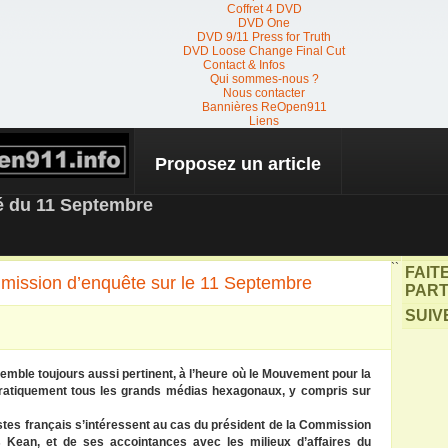
Coffret 4 DVD
DVD One
DVD 9/11 Press for Truth
DVD Loose Change Final Cut
Contact & Infos
Qui sommes-nous ?
Nous contacter
Bannières ReOpen911
Liens
Proposez un article
 NEWS
té du 11 Septembre
``
FAIT
ommission d’enquête sur le 11 Septembre
PART
SUIV
semble toujours aussi pertinent, à l’heure où le Mouvement pour la
 pratiquement tous les grands médias hexagonaux, y compris sur
listes français s’intéressent au cas du président de la Commission
 Kean, et de ses accointances avec les milieux d’affaires du