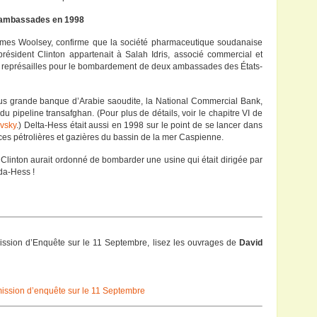
 ambassades en 1998
James Woolsey, confirme que la société pharmaceutique soudanaise
ésident Clinton appartenait à Salah Idris, associé commercial et
de représailles pour le bombardement de deux ambassades des États-
lus grande banque d’Arabie saoudite, la National Commercial Bank,
t du pipeline transafghan. (Pour plus de détails, voir le chapitre VI de
vsky
.) Delta-Hess était aussi en 1998 sur le point de se lancer dans
rces pétrolières et gazières du bassin de la mer Caspienne.
Clinton aurait ordonné de bombarder une usine qui était dirigée par
da-Hess !
ission d’Enquête sur le 11 Septembre, lisez les ouvrages de
David
ission d’enquête sur le 11 Septembre