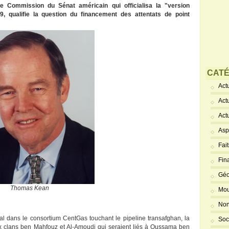
te Commission du Sénat américain qui officialisa la "version
 qualifie la question du financement des attentats de point
CATÉ
Actu
Act
Act
Asp
Fai
Fin
Géo
Thomas Kean
Mou
Non
l dans le consortium CentGas touchant le pipeline transafghan, la
Soc
aux clans ben Mahfouz et Al-Amoudi qui seraient liés à Oussama ben