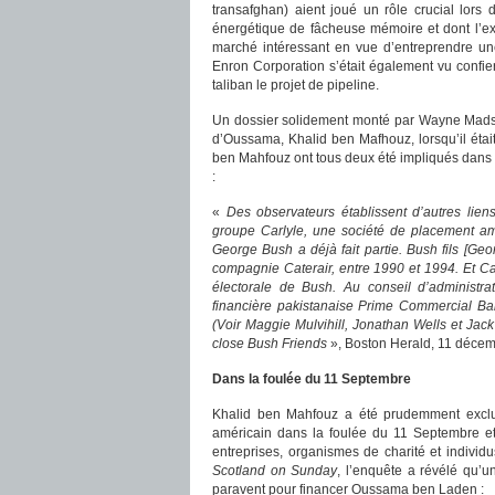
transafghan) aient joué un rôle crucial lors 
énergétique de fâcheuse mémoire et dont l’ex
marché intéressant en vue d’entreprendre une
Enron Corporation s’était également vu confie
taliban le projet de pipeline.
Un dossier solidement monté par Wayne Madse
d’Oussama, Khalid ben Mafhouz, lorsqu’il éta
ben Mahfouz ont tous deux été impliqués dans 
:
«
Des observateurs établissent d’autres lie
groupe Carlyle, une société de placement amé
George Bush a déjà fait partie. Bush fils [Geo
compagnie Caterair, entre 1990 et 1994. Et Ca
électorale de Bush. Au conseil d’administrat
financière pakistanaise Prime Commercial Ban
(Voir Maggie Mulvihill, Jonathan Wells et Jac
close Bush Friends
», Boston Herald, 11 décem
Dans la foulée du 11 Septembre
Khalid ben Mahfouz a été prudemment exclu
américain dans la foulée du 11 Septembre et
entreprises, organismes de charité et individ
Scotland on Sunday
, l’enquête a révélé qu’u
paravent pour financer Oussama ben Laden :