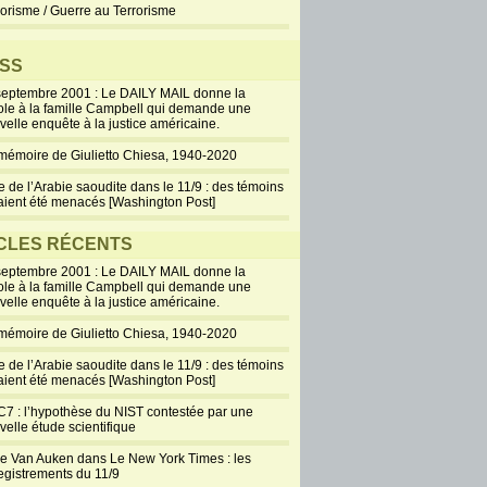
rorisme / Guerre au Terrorisme
SS
septembre 2001 : Le DAILY MAIL donne la
ole à la famille Campbell qui demande une
velle enquête à la justice américaine.
mémoire de Giulietto Chiesa, 1940-2020
e de l’Arabie saoudite dans le 11/9 : des témoins
aient été menacés [Washington Post]
CLES RÉCENTS
septembre 2001 : Le DAILY MAIL donne la
ole à la famille Campbell qui demande une
velle enquête à la justice américaine.
mémoire de Giulietto Chiesa, 1940-2020
e de l’Arabie saoudite dans le 11/9 : des témoins
aient été menacés [Washington Post]
7 : l’hypothèse du NIST contestée par une
velle étude scientifique
ie Van Auken dans Le New York Times : les
egistrements du 11/9