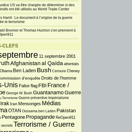
justice US va être chargée de déterminer si des
losifs ont été utilisés au World Trade Center
s Harrit : Le document à l’origine de la guerre
re le terrorisme
ald Bronner et Thomas Huchon s’en prennent à
Open911
-CLEFS
septembre
11 septembre 2001
ruth
Afghanistan
al Qaïda
attentats
Bush
Ben Laden
 Obama
Censure
Cheney
Droits de l'homme
ommission d'enquête
s-Unis
France /
FBI
False flag
pe
Guantanamo
Guerre
George W. Bush
Guerre préventive
u Terrorisme
Impérialisme
Médias
Irak
Iran
Mensonges
ma
OTAN
Pakistan
Oussama ben Laden
Propagande
Pentagone
ReOpen911
t
Terrorisme / Guerre
 secrets