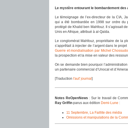
Le mystère entourant le bombardement des
Le témoignage de l’ex-directeur de la CIA, 
qui a été bombardée en 1998 sur ordre du pr
protégé de Khalid ben Mahfouz. Il s’agissait 
Unis en Afrique, attribué à al-Qaïda.
Le conglomérat Mahfouz, propriétaire de la p
s’apprêtait à injecter de l’argent dans le proje
Guerre et mondialisation par Michel Chossudo
la prospection et la mise en valeur des ressou
On se demande bien pourquoi l’administration 
un partenaire commercial d’Unocal et d’Amera
[Traduction
l'aut' journal
]
Notes ReOpenNews
: Sur le travail de Comm
Ray Griffin
parus aux édition
Demi-Lune
:
11 Septembre, La Faillite des média
Omissions et manipulations de la Comm