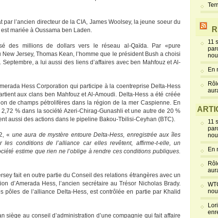
Ter
par l’ancien directeur de la CIA, James Woolsey, la jeune soeur du
R
z est mariée à Oussama ben Laden.
11 
é des millions de dollars vers le réseau al-Qaïda. Par «pure
par
du New Jersey, Thomas Kean, l’homme que le président Bush a choisi
nou
 Septembre, a lui aussi des liens d’affaires avec ben Mahfouz et Al-
En 
Rôl
Amerada Hess Corporation qui participe à la coentreprise Delta-Hess
aur
partient aux clans ben Mahfouz et Al-Amoudi. Delta-Hess a été créée
tion de champs pétrolifères dans la région de la mer Caspienne. En
ARTI
e 2,72 % dans la société Azeri-Chirag-Gunashli et une autre de 20 %
ent aussi des actions dans le pipeline Bakou-Tbilisi-Ceyhan (BTC).
11 
par
2, «
une aura de mystère entoure Delta-Hess, enregistrée aux îles
nou
es conditions de l’alliance car elles revêtent, affirme-t-elle, un
En 
ociété estime que rien ne l’oblige à rendre ces conditions publiques.
Rôl
aur
sey fait en outre partie du Conseil des relations étrangères avec un
ion d’Amerada Hess, l’ancien secrétaire au Trésor Nicholas Brady.
WTC
nou
es pôles de l’alliance Delta-Hess, est contrôlée en partie par Khalid
Lor
enr
siège au conseil d’administration d’une compagnie qui fait affaire