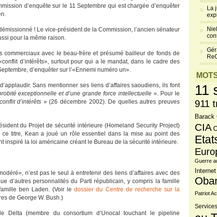
ommission d’enquête sur le 11 Septembre qui est chargée d’enquêter
La 
en.
exp
Niel
l a démissionné ! Le vice-président de la Commission, l’ancien sénateur
cont
ussi pour la même raison.
Gér
ens commerciaux avec le beau-frère et présumé bailleur de fonds de
Re
onflit d’intérêts», surtout pour qui a le mandat, dans le cadre des
 Septembre, d’enquêter sur l’«Ennemi numéro un».
MOTS
d’applaudir. Sans mentionner ses liens d’affaires saoudiens, ils font
11 
bité exceptionnelle et d’une grande force intellectuelle
». Pour le
conflit d’intérêts
» (26 décembre 2002). De quelles autres preuves
911 t
Barack
CIA
ident du Projet de sécurité intérieure (Homeland Security Project)
C
 ce titre, Kean a joué un rôle essentiel dans la mise au point des
Etat
inspiré la loi américaine créant le Bureau de la sécurité intérieure.
Euro
Guerre a
Internet
éré», n’est pas le seul à entretenir des liens d’affaires avec des
Oba
d’autres personnalités du Parti républicain, y compris la famille
amille ben Laden. (Voir le
dossier du Centre de recherche sur la
Patriot Ac
ères de George W. Bush.)
Services
de Delta (membre du consortium d’Unocal touchant le pipeline