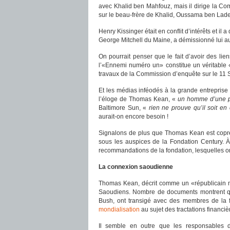
avec Khalid ben Mahfouz, mais il dirige la C
sur le beau-frère de Khalid, Oussama ben Lad
Henry Kissinger était en conflit d’intérêts et i
George Mitchell du Maine, a démissionné lui a
On pourrait penser que le fait d’avoir des li
l’«Ennemi numéro un» constitue un véritable «c
travaux de la Commission d’enquête sur le 11
Et les médias inféodés à la grande entreprise 
l’éloge de Thomas Kean, «
un homme d’une pro
Baltimore Sun, «
rien ne prouve qu’il soit en 
aurait-on encore besoin !
Signalons de plus que Thomas Kean est coprés
sous les auspices de la Fondation Century. À
recommandations de la fondation, lesquelles ont 
La connexion saoudienne
Thomas Kean, décrit comme un «républicain mod
Saoudiens. Nombre de documents montrent que 
Bush, ont transigé avec des membres de la f
mondialisation
au sujet des tractations financi
Il semble en outre que les responsables 