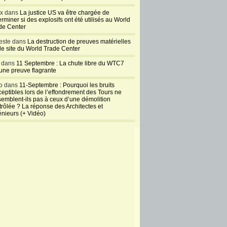
ux dans
La justice US va être chargée de
rminer si des explosifs ont été utilisés au World
de Center
este dans
La destruction de preuves matérielles
 le site du World Trade Center
l dans
11 Septembre : La chute libre du WTC7
 une preuve flagrante
o dans
11-Septembre : Pourquoi les bruits
ceptibles lors de l’effondrement des Tours ne
semblent-ils pas à ceux d’une démolition
trôlée ? La réponse des Architectes et
énieurs (+ Vidéo)