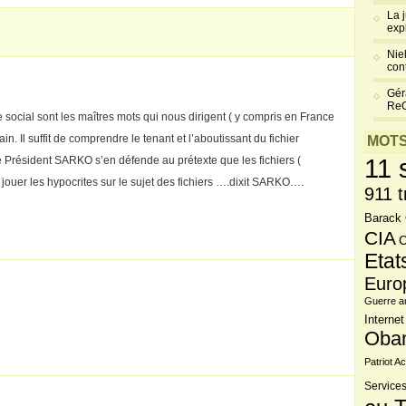
La 
exp
Niel
cont
Gér
Re
le social sont les maîtres mots qui nous dirigent ( y compris en France
in. Il suffit de comprendre le tenant et l’aboutissant du fichier
MOTS
11 
Président SARKO s’en défende au prétexte que les fichiers (
as jouer les hypocrites sur le sujet des fichiers ….dixit SARKO….
911 t
Barack
CIA
C
Etat
Euro
Guerre a
Internet
Oba
Patriot Ac
Services