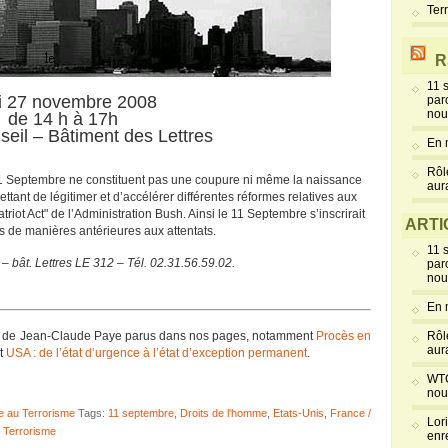
Ter
R
11 
i 27 novembre 2008
par
nou
de 14 h à 17h
seil – Bâtiment des Lettres
En 
Rôl
1 Septembre ne constituent pas une coupure ni même la naissance
aur
ant de légitimer et d’accélérer différentes réformes relatives aux
riot Act" de l’Administration Bush. Ainsi le 11 Septembre s’inscrirait
ARTI
s de manières antérieures aux attentats.
11 
 – bât. Lettres LE 312 – Tél. 02.31.56.59.02.
par
nou
En 
cles de Jean-Claude Paye parus dans nos pages, notamment
Procès en
Rôl
aur
t
USA : de l’état d’urgence à l’état d’exception permanent
.
WTC
nou
e au Terrorisme
Tags:
11 septembre
,
Droits de l'homme
,
Etats-Unis
,
France /
Lor
 Terrorisme
enr