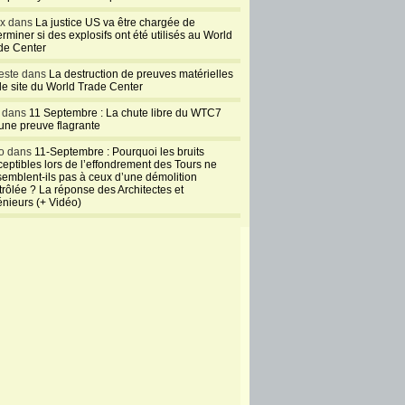
ux dans
La justice US va être chargée de
rminer si des explosifs ont été utilisés au World
de Center
este dans
La destruction de preuves matérielles
 le site du World Trade Center
l dans
11 Septembre : La chute libre du WTC7
 une preuve flagrante
o dans
11-Septembre : Pourquoi les bruits
ceptibles lors de l’effondrement des Tours ne
semblent-ils pas à ceux d’une démolition
trôlée ? La réponse des Architectes et
énieurs (+ Vidéo)