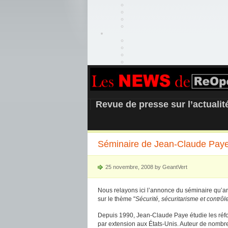
REOPEN911 –
Revue de presse sur l’actuali
Séminaire de Jean-Claude Paye :
25 novembre, 2008 by GeantVert
Nous relayons ici l’annonce du séminaire qu’
sur le thème "
Sécurité, sécuritarisme et contrôl
Depuis 1990, Jean-Claude Paye étudie les réfor
par extension aux États-Unis. Auteur de nombreu