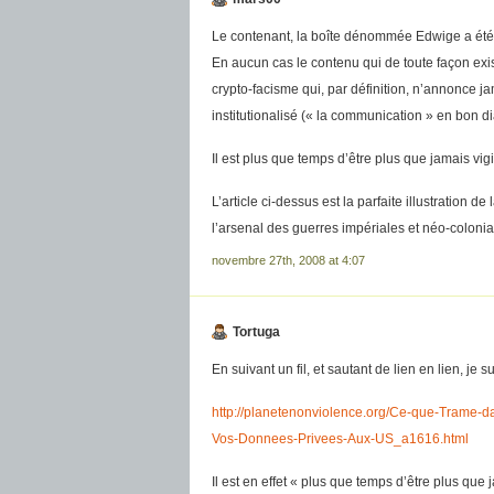
Le contenant, la boîte dénommée Edwige a ét
En aucun cas le contenu qui de toute façon exist
crypto-facisme qui, par définition, n’annonce 
institutionalisé (« la communication » en bon di
Il est plus que temps d’être plus que jamais vig
L’article ci-dessus est la parfaite illustration
l’arsenal des guerres impériales et néo-colonia
novembre 27th, 2008 at 4:07
Tortuga
En suivant un fil, et sautant de lien en lien, je s
http://planetenonviolence.org/Ce-que-Trame-da
Vos-Donnees-Privees-Aux-US_a1616.html
Il est en effet « plus que temps d’être plus que 