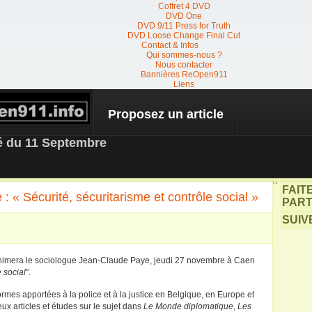
Coffret 4 DVD
DVD One
DVD 9/11 Press for Truth
DVD Loose Change Final Cut
Contact & Infos
Qui sommes-nous ?
Nous contacter
Bannières ReOpen911
Liens
Proposez un article
 NEWS
té du 11 Septembre
``
FAIT
 « Sécurité, sécuritarisme et contrôle social »
PART
SUIV
animera le sociologue Jean-Claude Paye, jeudi 27 novembre à Caen
e social
".
mes apportées à la police et à la justice en Belgique, en Europe et
x articles et études sur le sujet dans
Le Monde diplomatique
,
Les