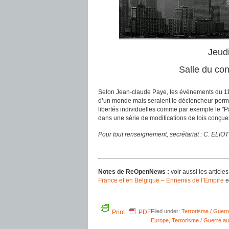
Jeud
Salle du con
Selon Jean-claude Paye, les événements du 1
d’un monde mais seraient le déclencheur permett
libertés individuelles comme par exemple le "Pat
dans une série de modifications de lois conçue
Pour tout renseignement, secrétariat : C. ELIOT
Notes de ReOpenNews :
voir aussi les arti
France et en Belgique – Ennemis de l’Empire
e
Filed under:
Terrorisme / Guerr
Print
PDF
Europe
,
Terrorisme / Guerre au