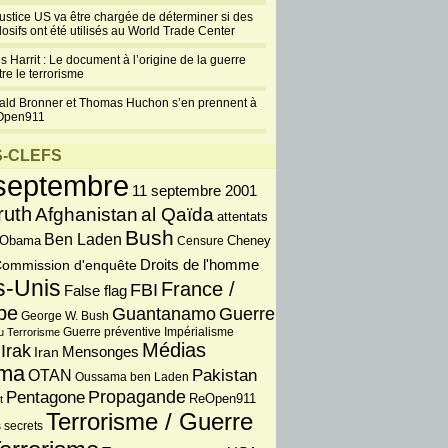
justice US va être chargée de déterminer si des
losifs ont été utilisés au World Trade Center
s Harrit : Le document à l’origine de la guerre
re le terrorisme
ald Bronner et Thomas Huchon s’en prennent à
Open911
-CLEFS
septembre
11 septembre 2001
ruth
Afghanistan
al Qaïda
attentats
Bush
Ben Laden
 Obama
Censure
Cheney
Droits de l'homme
ommission d'enquête
s-Unis
France /
FBI
False flag
pe
Guantanamo
Guerre
George W. Bush
Guerre préventive
u Terrorisme
Impérialisme
Médias
Irak
Iran
Mensonges
ma
OTAN
Pakistan
Oussama ben Laden
Propagande
Pentagone
ReOpen911
t
Terrorisme / Guerre
 secrets