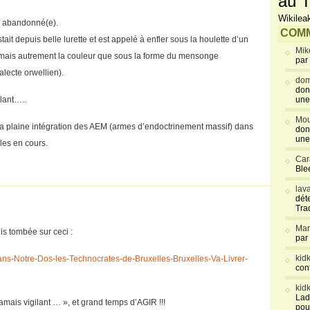
au T
Wikilea
é abandonné(e).
COMM
ait depuis belle lurette et est appelé à enfler sous la houlette d’un
Mik
jamais autrement la couleur que sous la forme du mensonge
par
alecte orwellien).
dom
don
ilant…..
une
Mou
 de la plaine intégration des AEM (armes d’endoctrinement massif) dans
don
une
les en cours.
Car
Blee
lav
déte
Tra
Mar
uis tombée sur ceci :
par
kid
ns-Notre-Dos-les-Technocrates-de-Bruxelles-Bruxelles-Va-Livrer-
con
kid
Lad
jamais vigilant … », et grand temps d’AGIR !!!
pou