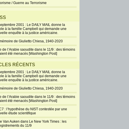
rorisme / Guerre au Terrorisme
SS
septembre 2001 : Le DAILY MAIL donne la
ole à la famille Campbell qui demande une
velle enquête à la justice américaine.
mémoire de Giulietto Chiesa, 1940-2020
e de l’Arabie saoudite dans le 11/9 : des témoins
aient été menacés [Washington Post]
CLES RÉCENTS
septembre 2001 : Le DAILY MAIL donne la
ole à la famille Campbell qui demande une
velle enquête à la justice américaine.
mémoire de Giulietto Chiesa, 1940-2020
e de l’Arabie saoudite dans le 11/9 : des témoins
aient été menacés [Washington Post]
7 : l’hypothèse du NIST contestée par une
velle étude scientifique
ie Van Auken dans Le New York Times : les
egistrements du 11/9