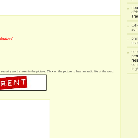
rio
déte
Tra
Cel
sur
phi
bligatoire)
est
coc
per
res
con
Ing
security word shown in the picture. Click on the picture to hear an audio file of the word.