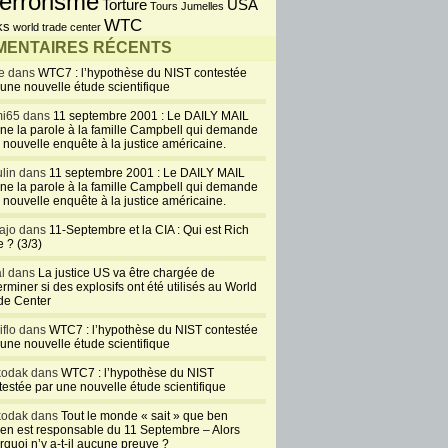
errorisme
USA
Torture
Tours Jumelles
WTC
ks
world trade center
ENTAIRES RÉCENTS
e dans
WTC7 : l’hypothèse du NIST contestée
 une nouvelle étude scientifique
i65 dans
11 septembre 2001 : Le DAILY MAIL
ne la parole à la famille Campbell qui demande
 nouvelle enquête à la justice américaine.
lin dans
11 septembre 2001 : Le DAILY MAIL
ne la parole à la famille Campbell qui demande
 nouvelle enquête à la justice américaine.
ajo dans
11-Septembre et la CIA : Qui est Rich
 ? (3/3)
al dans
La justice US va être chargée de
rminer si des explosifs ont été utilisés au World
de Center
iflo dans
WTC7 : l’hypothèse du NIST contestée
 une nouvelle étude scientifique
kodak dans
WTC7 : l’hypothèse du NIST
testée par une nouvelle étude scientifique
kodak dans
Tout le monde « sait » que ben
en est responsable du 11 Septembre – Alors
rquoi n’y a-t-il aucune preuve ?