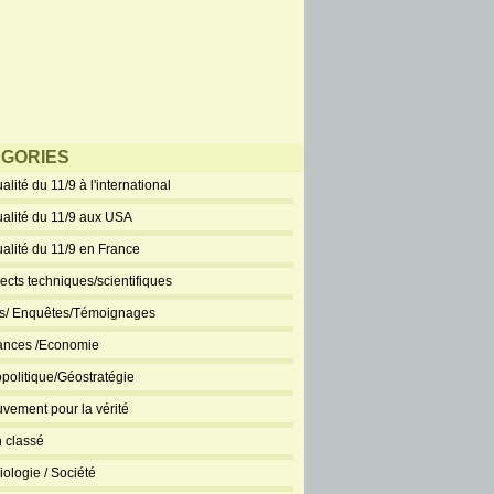
GORIES
alité du 11/9 à l'international
ualité du 11/9 aux USA
ualité du 11/9 en France
ects techniques/scientifiques
ts/ Enquêtes/Témoignages
ances /Economie
politique/Géostratégie
vement pour la vérité
 classé
iologie / Société