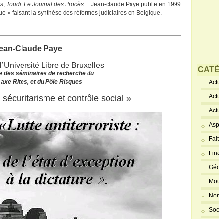
es
,
Toudi
,
Le Journal des Procès
… Jean-claude Paye publie en 1999
ique » faisant la synthèse des réformes judiciaires en Belgique.
ean-Claude Paye
l’Université Libre de Bruxelles
CATÉ
e des séminaires de recherche du
axe Rites, et du Pôle Risques
Actu
Act
 sécuritarisme et contrôle social »
Act
Asp
Fai
Fin
Géo
Mou
Non
Soc