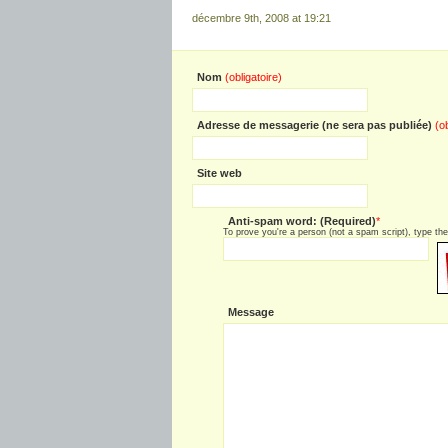
décembre 9th, 2008 at 19:21
Nom
(obligatoire)
Adresse de messagerie (ne sera pas publiée)
(o
Site web
Anti-spam word: (Required)
*
To prove you're a person (not a spam script), type the 
Message