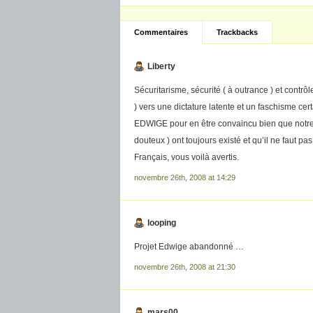
Commentaires
Trackbacks
Liberty
Sécuritarisme, sécurité ( à outrance ) et contrô
) vers une dictature latente et un faschisme certa
EDWIGE pour en être convaincu bien que notre 
douteux ) ont toujours existé et qu’il ne faut p
Français, vous voilà avertis.
novembre 26th, 2008 at 14:29
looping
Projet Edwige abandonné …
novembre 26th, 2008 at 21:30
mars00