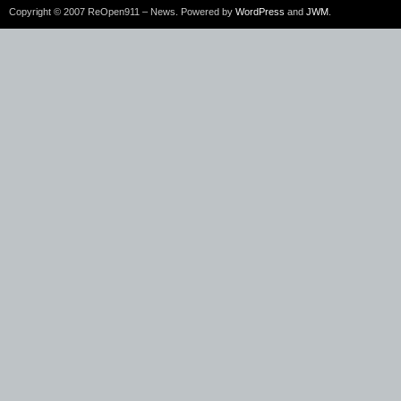
Copyright © 2007 ReOpen911 – News. Powered by
WordPress
and
JWM
.