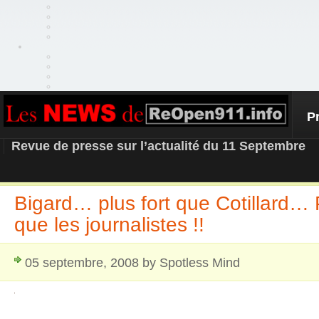
P
REOPEN911 – NEWS
Revue de presse sur l’actualité du 11 Septembre
Bigard… plus fort que Cotillard… 
que les journalistes !!
05 septembre, 2008 by Spotless Mind