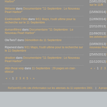
Harbor"
[10/01/2016]
sur le 11/9
Mélanie
dans
Documentaire "11-Septembre : Le Nouveau
Pearl Harbor"
[15/09/2014]
Elektrostatik Filtre
dans
9/11 Maps, l'outil ultime pour la
[12/09/2014]
recherche sur le 11-Septembre
[22/11/2013]
dumanfiltresi
dans
Documentaire "11-Septembre : Le
Nouveau Pearl Harbor"
[11/09/2013]
les avions et
OleTwisT dans
Démolition du 11 Septembre
[10/09/2013]
Ripenest dans
9/11 Maps, l'outil ultime pour la recherche sur
nouveau Pear
le 11-Septembre
[25/05/2013]
stradion
dans
Documentaire "11-Septembre : Le Nouveau
Pearl Harbor"
[11/12/2012]
điện thoại voip
dans
11-Septembre : 29 pages en clair-
«
‹
1
2
3
obscur
«
‹
1
2
3
4
5
›
»
ReOpen911.info site d’information sur les attentats du 11 septembre 2001
|
A prop