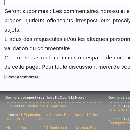
Seront supprimés : Les commentaires hors-sujet 
propos injurieux, offensants, irrespectueux, prosély
sujets.
L´abus des majuscules et/ou les attaques personn
validation du commentaire.
Ceci n'est pas un forum mais un espace de comme
de cette page. Pour toute discussion, merci de vo
Derniers commentaires (hors ReOpen911 News) :
Dernières vid
Julie
dans
Le dogme du 11-Septembre
[30/08/2017]
WTC & WTC7
lili dans
11-Septembre : Le Nouveau Pearl Harbor (1/3: les
avions et la défense aérienne)
[30/08/2017]
Pentagone et
Affi
dans
Documentaire "11-Septembre : Le Nouveau Pearl