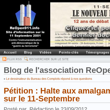
Accueil
Blog
Vidéos
Points-clés
Témoignages
FLUX RSS
RECHERCHER SUR LE SITE
Blog de l'association ReOp
«
Le dessinateur du Bureau des Complots répond à nos questions
Pétition : Halte aux amalga
sur le 11-Septembre
Posté par .Rédaction le 23/09/2012