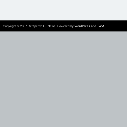
Copyright © 2007 ReOpen911 – News. Powered by
WordPress
and
JWM
.