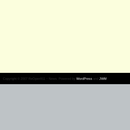
Copyright © 2007 ReOpen911 – News. Powered by
WordPress
and
JWM
.