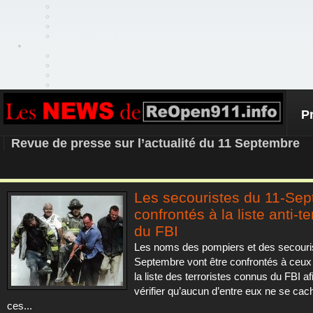
P
REOPEN911 – NEWS
Revue de presse sur l’actualité du 11 Septembre
Les secouristes du 11-Se
confrontés à la liste anti-te
du FBI
Les noms des pompiers et des secouri
Septembre vont être confrontés à ceux 
la liste des terroristes connus du FBI af
vérifier qu’aucun d’entre eux ne se cac
ces...