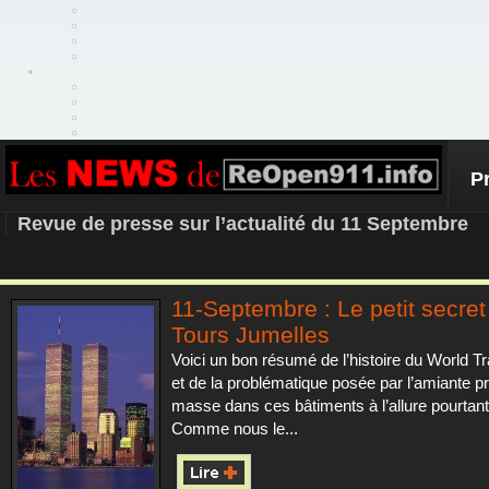
P
REOPEN911 – NEWS
Revue de presse sur l’actualité du 11 Septembre
11-Septembre : Le petit secret
Tours Jumelles
Voici un bon résumé de l’histoire du World T
et de la problématique posée par l’amiante p
masse dans ces bâtiments à l’allure pourtant 
Comme nous le...