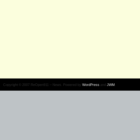
Copyright © 2007 ReOpen911 – News. Powered by
WordPress
and
JWM
.