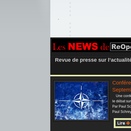
REOPEN911 –
Revue de presse sur l’actuali
Confére
Septem
Une confér
le débat su
Par Paul Sc
Paul Schrey