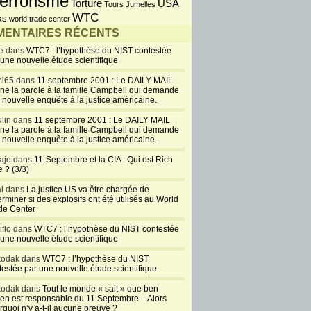
errorisme
USA
Torture
Tours Jumelles
WTC
ks
world trade center
ENTAIRES RÉCENTS
e dans
WTC7 : l’hypothèse du NIST contestée
 une nouvelle étude scientifique
i65 dans
11 septembre 2001 : Le DAILY MAIL
ne la parole à la famille Campbell qui demande
 nouvelle enquête à la justice américaine.
lin dans
11 septembre 2001 : Le DAILY MAIL
ne la parole à la famille Campbell qui demande
 nouvelle enquête à la justice américaine.
ajo dans
11-Septembre et la CIA : Qui est Rich
 ? (3/3)
al dans
La justice US va être chargée de
rminer si des explosifs ont été utilisés au World
de Center
iflo dans
WTC7 : l’hypothèse du NIST contestée
 une nouvelle étude scientifique
kodak dans
WTC7 : l’hypothèse du NIST
testée par une nouvelle étude scientifique
kodak dans
Tout le monde « sait » que ben
en est responsable du 11 Septembre – Alors
rquoi n’y a-t-il aucune preuve ?