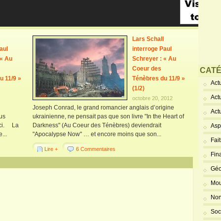
Lars Schall
aul
interroge Paul
 « Au
Schreyer : « Au
Coeur des
CATÉ
u 11/9 »
Ténèbres du 11/9 »
Actu
(1/2)
Act
octobre 20, 2012
Joseph Conrad, le grand romancier anglais d’origine
Act
ous
ukrainienne, ne pensait pas que son livre "In the Heart of
 ici. La
Darkness" (Au Coeur des Ténèbres) deviendrait
Asp
...
"Apocalypse Now" … et encore moins que son...
Fai
Lire +
6 Commentaires
Fin
Géo
Mou
Non
Soc