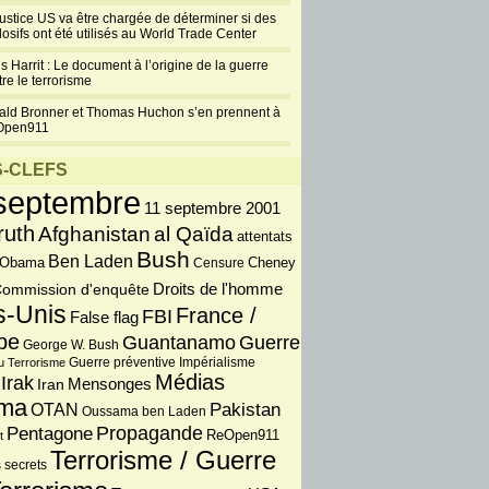
justice US va être chargée de déterminer si des
losifs ont été utilisés au World Trade Center
s Harrit : Le document à l’origine de la guerre
re le terrorisme
ald Bronner et Thomas Huchon s’en prennent à
Open911
-CLEFS
septembre
11 septembre 2001
ruth
Afghanistan
al Qaïda
attentats
Bush
Ben Laden
 Obama
Censure
Cheney
Droits de l'homme
ommission d'enquête
s-Unis
France /
FBI
False flag
pe
Guantanamo
Guerre
George W. Bush
Guerre préventive
u Terrorisme
Impérialisme
Médias
Irak
Iran
Mensonges
ma
OTAN
Pakistan
Oussama ben Laden
Propagande
Pentagone
ReOpen911
t
Terrorisme / Guerre
 secrets