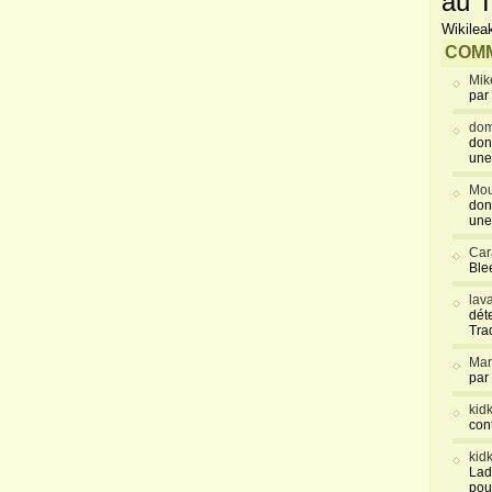
au T
Wikilea
COMM
Mik
par
dom
don
une
Mou
don
une
Car
Blee
lav
déte
Tra
Mar
par
kid
con
kid
Lad
pou