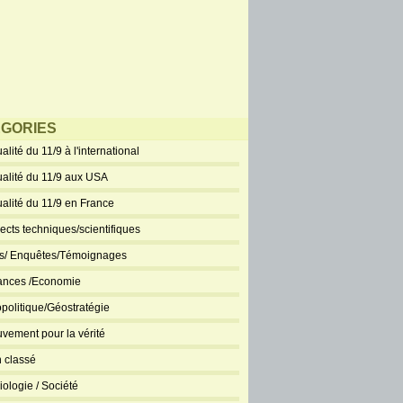
GORIES
alité du 11/9 à l'international
ualité du 11/9 aux USA
ualité du 11/9 en France
ects techniques/scientifiques
ts/ Enquêtes/Témoignages
ances /Economie
politique/Géostratégie
vement pour la vérité
 classé
iologie / Société