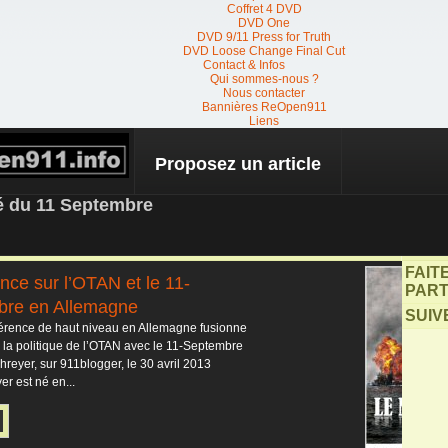
Coffret 4 DVD
DVD One
DVD 9/11 Press for Truth
DVD Loose Change Final Cut
Contact & Infos
Qui sommes-nous ?
Nous contacter
Bannières ReOpen911
Liens
Proposez un article
 NEWS
té du 11 Septembre
FAIT
nce sur l’OTAN et le 11-
PART
bre en Allemagne
SUIV
ence de haut niveau en Allemagne fusionne
r la politique de l’OTAN avec le 11-Septembre
hreyer, sur 911blogger, le 30 avril 2013
er est né en...