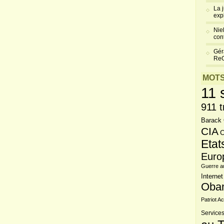
La 
exp
Niel
cont
Gér
Re
MOTS
11 
911 t
Barack
CIA
C
Etat
Euro
Guerre a
Internet
Oba
Patriot Ac
Services