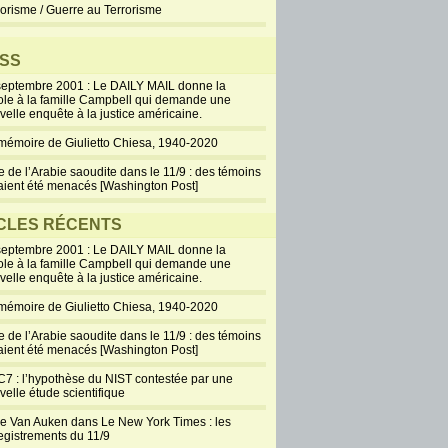
rorisme / Guerre au Terrorisme
SS
septembre 2001 : Le DAILY MAIL donne la
ole à la famille Campbell qui demande une
velle enquête à la justice américaine.
mémoire de Giulietto Chiesa, 1940-2020
e de l’Arabie saoudite dans le 11/9 : des témoins
aient été menacés [Washington Post]
CLES RÉCENTS
septembre 2001 : Le DAILY MAIL donne la
ole à la famille Campbell qui demande une
velle enquête à la justice américaine.
mémoire de Giulietto Chiesa, 1940-2020
e de l’Arabie saoudite dans le 11/9 : des témoins
aient été menacés [Washington Post]
7 : l’hypothèse du NIST contestée par une
velle étude scientifique
ie Van Auken dans Le New York Times : les
egistrements du 11/9