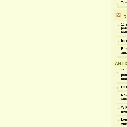
Ter
R
11 
par
nou
En 
Rôl
aur
ARTI
11 
par
nou
En 
Rôl
aur
WTC
nou
Lor
enr