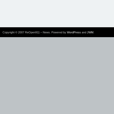
Copyright © 2007 ReOpen911 – News. Powered by
WordPress
and
JWM
.