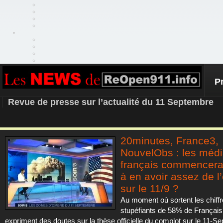
P
REOPEN911 – NEWS
Revue de presse sur l’actualité du 11 Septembre
20minutes, France3,
NouvelObs : les méd
français commencerai
à en avoir assez de l
sur le 11/9 ?
Au moment où sortent les chiff
stupéfiants de 58% de Français
expriment des doutes sur la thèse officielle du complot sur le 11-S