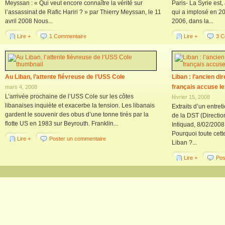
Meyssan : « Qui veut encore connaître la vérité sur
Paris- La Syrie est, 
l’assassinat de Rafic Hariri ? » par Thierry Meyssan, le 11
qui a implosé en 20
avril 2008 Nous...
2006, dans la...
Lire +
1 Commentaire
Lire +
3 C
Au Liban, l’attente fiévreuse de l’USS Cole
Liban : l’ancien d
français accuse le
mars 4, 2008
L’arrivée prochaine de l’USS Cole sur les côtes
février 15, 2008
libanaises inquiète et exacerbe la tension. Les libanais
Extraits d’un entre
gardent le souvenir des obus d’une tonne tirés par la
de la DST (Direction
flotte US en 1983 sur Beyrouth. Franklin...
Intiquad, 8/02/200
Pourquoi toute cett
Lire +
Poster un commentaire
Liban ?...
Lire +
Pos