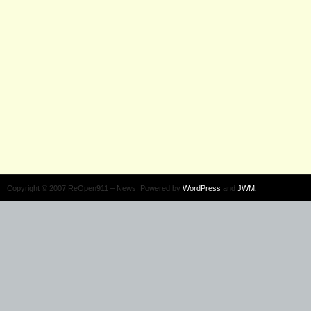
Copyright © 2007 ReOpen911 – News. Powered by
WordPress
and
JWM
.