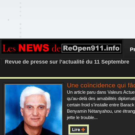
P
REOPEN911 – NEWS
Revue de presse sur l’actualité du 11 Septembre
Une coïncidence qui fâ
Un article paru dans Valeurs Actue
qu’au-delà des amabilités diplomat
certain froid s’installe entre Bara
Benyamin Nétanyahou, une étrange
jette le trouble...