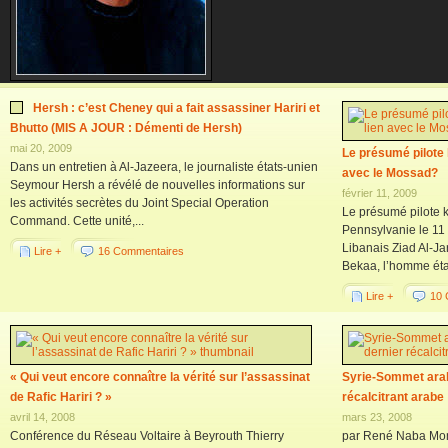
Hersh : c’est Cheney qui a fait assassiner Hariri et
Bhutto (MIS A JOUR : Démenti de Hersh)
mai 20, 2009
Le présumé pilote k
Dans un entretien à Al-Jazeera, le journaliste états-unien
avec le Mossad?
Seymour Hersh a révélé de nouvelles informations sur
février 11, 2009
les activités secrètes du Joint Special Operation
Le présumé pilote k
Command. Cette unité,...
Pennsylvanie le 11 
Libanais Ziad Al-Jar
Lire +
16 Commentaires
Bekaa, l’homme étai
Lire +
10 
« Qui veut encore connaître la vérité sur l’assassinat
Syrie-Sommet arab
de Rafic Hariri ? »
récalcitrant arabe
avril 14, 2008
mars 23, 2008
Conférence du Réseau Voltaire à Beyrouth Thierry
par René Naba Mond