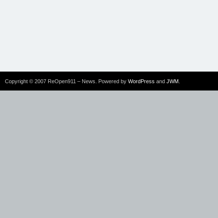
Copyright © 2007 ReOpen911 – News. Powered by
WordPress
and
JWM
.