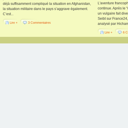
L'aventure francop
déjà suffisamment compliqué la situation en Afghanistan,
continue. Après le
la situation militaire dans le pays s’aggrave également.
un vulgaire fait di
C’est...
Seibt sur France24, 
Lire +
3 Commentaires
analysé par Hicham
Lire +
6 C