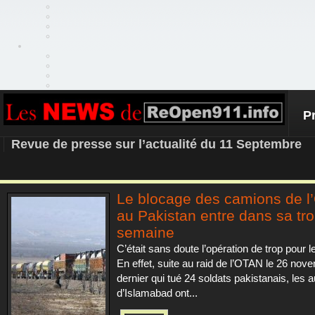
P
REOPEN911 – NEWS
Revue de presse sur l’actualité du 11 Septembre
Le blocage des camions de 
au Pakistan entre dans sa tr
semaine
C’était sans doute l’opération de trop pour l
En effet, suite au raid de l’OTAN le 26 nov
dernier qui tué 24 soldats pakistanais, les a
d’Islamabad ont...