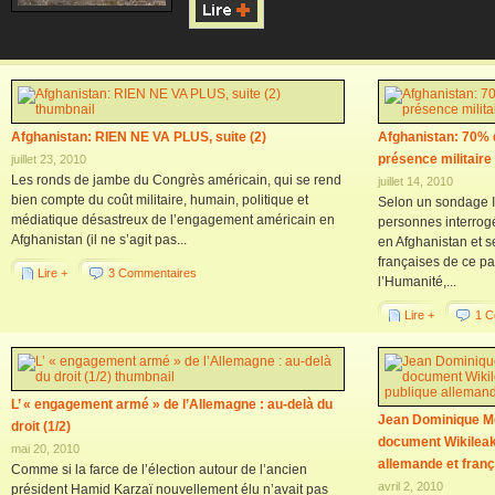
Afghanistan: RIEN NE VA PLUS, suite (2)
Afghanistan: 70% 
présence militaire
juillet 23, 2010
Les ronds de jambe du Congrès américain, qui se rend
juillet 14, 2010
bien compte du coût militaire, humain, politique et
Selon un sondage I
médiatique désastreux de l’engagement américain en
personnes interrogée
Afghanistan (il ne s’agit pas...
en Afghanistan et se
françaises de ce pa
Lire +
3 Commentaires
l’Humanité,...
Lire +
1 C
L’ « engagement armé » de l’Allemagne : au-delà du
Jean Dominique Mer
droit (1/2)
document Wikileaks
mai 20, 2010
allemande et fran
Comme si la farce de l’élection autour de l’ancien
avril 2, 2010
président Hamid Karzaï nouvellement élu n’avait pas