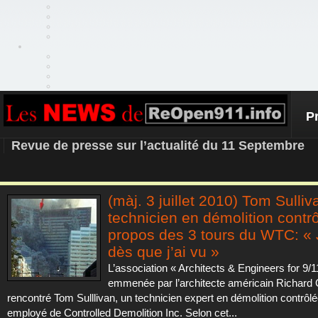
P
REOPEN911 – NEWS
Revue de presse sur l’actualité du 11 Septembre
(màj. 3 juillet 2010) Tom Sulliv
technicien en démolition contrô
propos des 3 tours du WTC: « J
dès que j’ai vu »
L’association « Architects & Engineers for 9/1
emmenée par l’architecte américain Richard
rencontré Tom Sulllivan, un technicien expert en démolition contrôlé
employé de Controlled Demolition Inc. Selon cet...