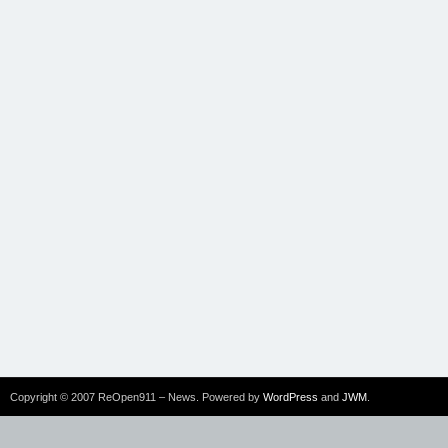
Copyright © 2007 ReOpen911 – News. Powered by
WordPress
and
JWM
.