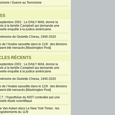
rorisme / Guerre au Terrorisme
SS
septembre 2001 : Le DAILY MAIL donne la
ole à la famille Campbell qui demande une
velle enquête à la justice américaine.
mémoire de Giulietto Chiesa, 1940-2020
e de l’Arabie saoudite dans le 11/9 : des témoins
aient été menacés [Washington Post]
CLES RÉCENTS
septembre 2001 : Le DAILY MAIL donne la
ole à la famille Campbell qui demande une
velle enquête à la justice américaine.
mémoire de Giulietto Chiesa, 1940-2020
e de l’Arabie saoudite dans le 11/9 : des témoins
aient été menacés [Washington Post]
7 : l’hypothèse du NIST contestée par une
velle étude scientifique
ie Van Auken dans Le New York Times : les
egistrements du 11/9