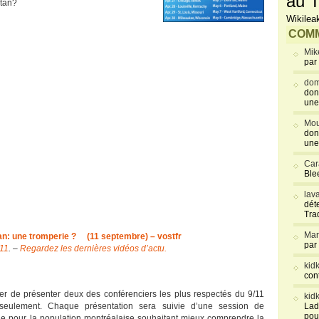
au T
stan?
Wikilea
COMM
Mik
par
dom
don
une
Mou
don
une
Car
Blee
lav
déte
Tra
Mar
an: une tromperie ? (11 septembre) – vostfr
par
11
. –
Regardez les dernières vidéos d’actu.
kid
con
fier de présenter deux des conférenciers les plus respectés du 9/11
kid
seulement. Chaque présentation sera suivie d’une session de
Lad
pou
e pour la population montréalaise souhaitant mieux comprendre la