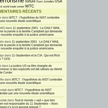
errorisme
USA
Torture
Tours Jumelles
WTC
ks
world trade center
ENTAIRES RÉCENTS
e dans
WTC7 : l’hypothèse du NIST contestée
 une nouvelle étude scientifique
i65 dans
11 septembre 2001 : Le DAILY MAIL
ne la parole à la famille Campbell qui demande
 nouvelle enquête à la justice américaine.
lin dans
11 septembre 2001 : Le DAILY MAIL
ne la parole à la famille Campbell qui demande
 nouvelle enquête à la justice américaine.
ajo dans
11-Septembre et la CIA : Qui est Rich
 ? (3/3)
al dans
La justice US va être chargée de
rminer si des explosifs ont été utilisés au World
de Center
iflo dans
WTC7 : l’hypothèse du NIST contestée
 une nouvelle étude scientifique
kodak dans
WTC7 : l’hypothèse du NIST
testée par une nouvelle étude scientifique
kodak dans
Tout le monde « sait » que ben
en est responsable du 11 Septembre – Alors
rquoi n’y a-t-il aucune preuve ?