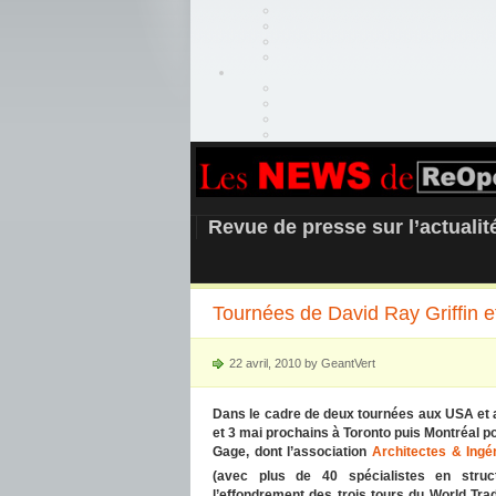
REOPEN911 –
Revue de presse sur l’actuali
Tournées de David Ray Griffin
22 avril, 2010 by GeantVert
Dans le cadre de deux tournées aux USA et a
et 3 mai prochains à Toronto puis Montréal p
Gage, dont l’association
Architectes & Ingén
(avec plus de 40 spécialistes en struc
l’effondrement des trois tours du World Tr