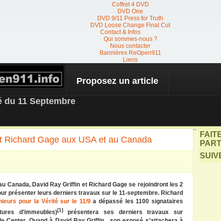
Coffret 4 DVD
DVD One
DVD 9/11 Press for Truth
DVD Loose Change Final Cut
Contact & Infos
Qui sommes-nous ?
Nous contacter
Bannières ReOpen911
Liens
Proposez un article
 NEWS
té du 11 Septembre
``
FAIT
 et Richard Gage aux USA et au Canada
PART
SUIV
u Canada, David Ray Griffin et Richard Gage se rejoindront les 2
our présenter leurs derniers travaux sur le 11-septembre. Richard
ieurs pour la Vérité sur le 11/9
a dépassé les 1100 signataires
[1]
tures d’immeubles)
présentera ses derniers travaux sur
ade Center. Quand à
David Ray Griffin , son exposé s’attachera à