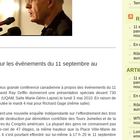
Ter
R
11 
par
nou
En 
Rôl
aur
sur les événements du 11 septembre au
ARTI
11 
par
nou
plus grande conférence canadienne à propos des événements du 11
avid Ray Griffin donneront une présentation spéciale devant 730
En 
 (UQAM, Salle Marie-Gérin-Lajoie) le lundi 3 mai 2010. En raison de
outée le mardi 4 mai pour Richard Gage (même salle).
Rôl
aur
ment une nouvelle enquête indépendante sur l’effondrement des trois
WTC
de destruction par démolition contrôlée des Tours Jumelles et de la
nou
mbres du Congrès américain. La plupart des gens ne connaissent pas
tte-ciel de 47 étages, la même hauteur que la Place Ville-Marie de
Lor
. Il s’est pourtant effondré sur lui-même à 17 h 20 le 11 septembre
enr