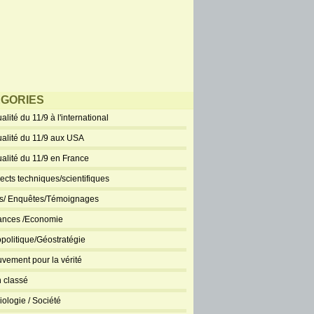
GORIES
alité du 11/9 à l'international
ualité du 11/9 aux USA
ualité du 11/9 en France
ects techniques/scientifiques
ts/ Enquêtes/Témoignages
ances /Economie
politique/Géostratégie
vement pour la vérité
 classé
iologie / Société