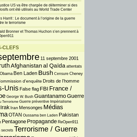
justice US va être chargée de déterminer si des
losifs ont été utilisés au World Trade Center
s Harrit : Le document à l’origine de la guerre
re le terrorisme
ald Bronner et Thomas Huchon s’en prennent à
Open911
-CLEFS
septembre
11 septembre 2001
ruth
Afghanistan
al Qaïda
attentats
Bush
Ben Laden
 Obama
Censure
Cheney
Droits de l'homme
ommission d'enquête
s-Unis
France /
FBI
False flag
pe
Guantanamo
Guerre
George W. Bush
Guerre préventive
u Terrorisme
Impérialisme
Médias
Irak
Iran
Mensonges
ma
OTAN
Pakistan
Oussama ben Laden
Propagande
Pentagone
ReOpen911
t
Terrorisme / Guerre
 secrets