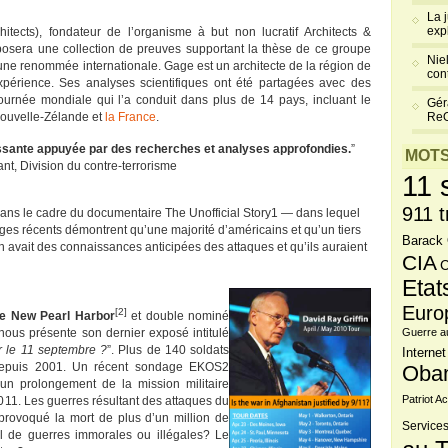
La 
exp
hitects), fondateur de l’organisme à but non lucratif Architects &
posera une collection de preuves supportant la thèse de ce groupe
Niel
une renommée internationale. Gage est un architecte de la région de
cont
périence. Ses analyses scientifiques ont été partagées avec des
tournée mondiale qui l’a conduit dans plus de 14 pays, incluant le
Gér
 Nouvelle-Zélande et
la France
.
Re
ssante appuyée par des recherches et analyses approfondies.
”
MOTS
t, Division du contre-terrorisme
11 
911 t
dans le cadre du documentaire The Unofficial Story1 — dans lequel
ges récents démontrent qu’une majorité d’américains et qu’un tiers
Barack
h avait des connaissances anticipées des attaques et qu’ils auraient
CIA
C
Etat
Euro
[2]
e New Pearl Harbor
et double nominé
 nous présente son dernier exposé intitulé
Guerre a
ar le 11 septembre ?
”. Plus de 140 soldats
Internet
 depuis 2001. Un récent sondage EKOS2
Oba
n prolongement de la mission militaire
Patriot Ac
011. Les guerres résultant des attaques du
 provoqué la mort de plus d’un million de
Services
t-il de guerres immorales ou illégales? Le