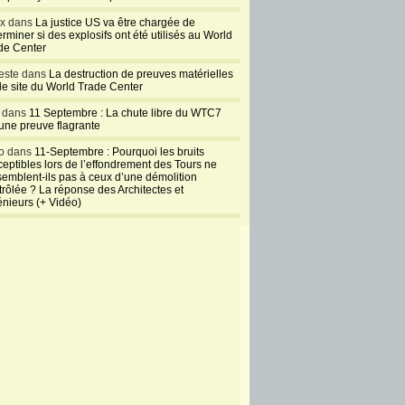
ux dans
La justice US va être chargée de
rminer si des explosifs ont été utilisés au World
de Center
este dans
La destruction de preuves matérielles
 le site du World Trade Center
l dans
11 Septembre : La chute libre du WTC7
 une preuve flagrante
o dans
11-Septembre : Pourquoi les bruits
ceptibles lors de l’effondrement des Tours ne
semblent-ils pas à ceux d’une démolition
trôlée ? La réponse des Architectes et
énieurs (+ Vidéo)