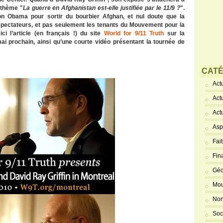
e thème "
La guerre en Afghanistan est-elle justifiée par le 11/9 ?
".
tion Obama pour sortir du bourbier Afghan, et nul doute que la
 spectateurs, et pas seulement les tenants du Mouvement pour la
i l’article (en français !) du site
World for 9/11 Truth
sur la
ai prochain, ainsi qu’une courte vidéo présentant la tournée de
CATÉ
Actu
Act
Act
Asp
Fai
Fin
Géo
Mou
Non
Soc