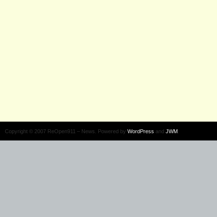
Copyright © 2007 ReOpen911 – News. Powered by
WordPress
and
JWM
.