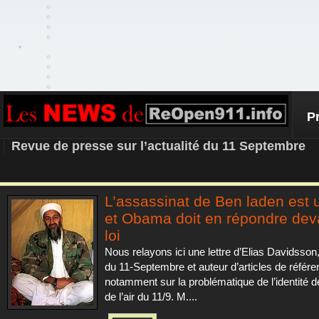
P
REOPEN911 – NEWS
Revue de presse sur l’actualité du 11 Septembre
L’assassinat de Ben laden est 
et Obama doit en répondre deva
loi
Nous relayons ici une lettre d’Elias Davidsson,
du 11-Septembre et auteur d’articles de référ
notamment sur la problématique de l’identité d
de l’air du 11/9. M....