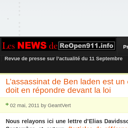
P
REOPEN911 – NEWS
Revue de presse sur l’actualité du 11 Septembre
L’assassinat de Ben laden est un
doit en répondre devant la loi
02 mai, 2011 by GeantVert
Nous relayons ici une lettre d’Elias Davidsso