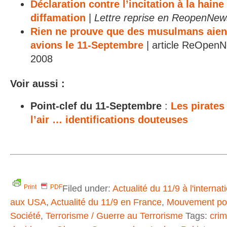
Déclaration contre l’incitation à la haine 
diffamation
|
Lettre reprise en ReopenNew
Rien ne prouve que des musulmans aien
avions le 11-Septembre
| article ReOpenN
2008
Voir aussi :
Point-clef du 11-Septembre
:
Les pirates
l’air … identifications douteuses
Filed under:
Actualité du 11/9 à l'internat
Print
PDF
aux USA
,
Actualité du 11/9 en France
,
Mouvement pour
Société
,
Terrorisme / Guerre au Terrorisme
Tags:
crim