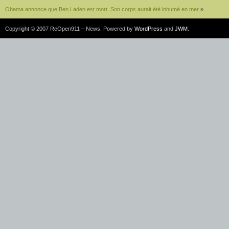
Obama annonce que Ben Laden est mort. Son corps aurait été inhumé en mer
»
Copyright © 2007 ReOpen911 – News. Powered by
WordPress
and
JWM
.