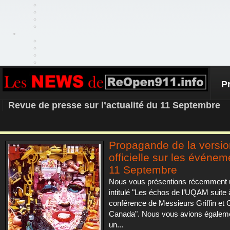
P
REOPEN911 – NEWS
Revue de presse sur l’actualité du 11 Septembre
Propagande de la versio
officielle sur les événe
11 Septembre
Nous vous présentions récemment u
intitulé "Les échos de l’UQAM suite 
conférence de Messieurs Griffin et
Canada". Nous vous avions égalem
un...