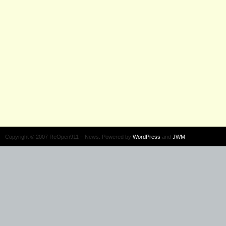
Copyright © 2007 ReOpen911 – News. Powered by
WordPress
and
JWM
.