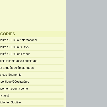
GORIES
alité du 11/9 à l'international
ualité du 11/9 aux USA
ualité du 11/9 en France
ects techniques/scientifiques
ts/ Enquêtes/Témoignages
ances /Economie
politique/Géostratégie
vement pour la vérité
 classé
iologie / Société