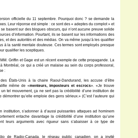
ersion officielle du 11 septembre. Pourquoi donc ? se demande la
lexes. Leur réponse est simple : ce sont des « adeptes du complot » et
i se basent sur des blogues obscurs, qui n’ont aucune preuve solide
ources d’information. Pourtant, ils se basent sur les informations des
s, et des autorités et des médias. On va même jusqu’à les qualifier
idus à la santé mentale douteuse. Ces termes sont employés presque
ur qualifier les sceptiques.
 MM. Griffin et Gage est un récent exemple de cette propagande. La
 à Montréal, ce qui a créé un malaise au sein du corps professoral,
se :
re des États-Unis à la chaire Raoul-Dandurand, les accuse d’être
alifie même de «
menteurs, imposteurs et escrocs
». «Je trouve
 tel mouvement, ça ne sert pas la crédibilité d’une institution de
e démontrer qu’elle emploie des gens sérieux.» (C’est l’auteure qui
n institution, s’adonner à d’aussi puissantes attaques ad hominem
tement entache davantage la crédibilité d’une institution qu’une
nt leurs arguments avec rigueur sans s’abaisser à ce type de
dio de Radio-Canada, le réseau public canadien, on a invité