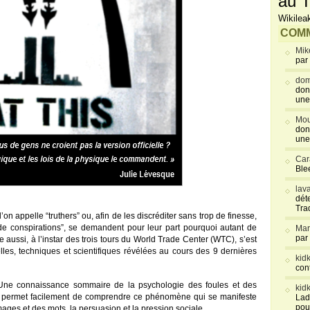
au T
Wikilea
COMM
Mik
par
dom
don
une
Mou
don
une
Car
Blee
lav
déte
Tra
n appelle “truthers” ou, afin de les discréditer sans trop de finesse,
 de conspirations”, se demandent pour leur part pourquoi autant de
Mar
par
lle aussi, à l’instar des trois tours du World Trade Center (WTC), s’est
les, techniques et scientifiques révélées au cours des 9 dernières
kid
con
Une connaissance sommaire de la psychologie des foules et des
kid
permet facilement de comprendre ce phénomène qui se manifeste
Lad
pou
mages et des mots, la persuasion et la pression sociale.