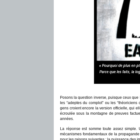
Posons la question inverse, puisque ceux que l’o
les “adeptes du complot” ou les “théoriciens
gens croient encore la version officielle, qui e
écroulée sous la montagne de preuves factuel
années.
La réponse est somme toute assez simple. 
mécanismes fondamentaux de la propagande 
pour les raisons suivantes : la puissance des i