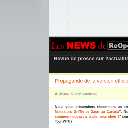
REOPEN911 –
Revue de presse sur l’actuali
Propagande de la version offici
28 juin, 2010 by apetimedia
Nous vous présentions récemment un artic
Messieurs Griffin et Gage au Canada
". N
sommes-nous prêts à aller pour obéir ?
" com
Tour WTC7.