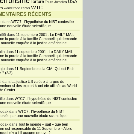
errorisme
USA
Torture
Tours Jumelles
WTC
ks
world trade center
ENTAIRES RÉCENTS
e dans
WTC7 : l’hypothèse du NIST contestée
 une nouvelle étude scientifique
i65 dans
11 septembre 2001 : Le DAILY MAIL
ne la parole à la famille Campbell qui demande
 nouvelle enquête à la justice américaine.
lin dans
11 septembre 2001 : Le DAILY MAIL
ne la parole à la famille Campbell qui demande
 nouvelle enquête à la justice américaine.
ajo dans
11-Septembre et la CIA : Qui est Rich
 ? (3/3)
al dans
La justice US va être chargée de
rminer si des explosifs ont été utilisés au World
de Center
iflo dans
WTC7 : l’hypothèse du NIST contestée
 une nouvelle étude scientifique
kodak dans
WTC7 : l’hypothèse du NIST
testée par une nouvelle étude scientifique
kodak dans
Tout le monde « sait » que ben
en est responsable du 11 Septembre – Alors
rquoi n’y a-t-il aucune preuve ?