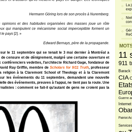
La 
exp
Hermann Göring lors de son procès à Nuremberg.
Niel
cont
es opinions et des habitudes organisées des masses joue un rôle
eux qui manipulent ce mécanisme social imperceptible forment un
Gér
t le pays
[2]. »
Re
Edward Bernays, père de la propagande.
MOTS
11 
sur le 11 septembre qui se tenait le 3 mai dernier à Montréal a
, de censure et de dénigrement, malgré une certaine ouverture et
911 t
 conférenciers vedettes, l’architecte Richard Gage, fondateur de
 David Ray Griffin, membre de
Scholars for 9/11 Truth
,
professeur
Barack
la religion à la Claremont School of Theology et à la Claremont
CIA
s sur les événements du 11 septembre, demandent une nouvelle
C
cielle des événements, preuves à l’appui, ne tient pas la route. Une
Etat
rnalistes : comment se fait-il qu’autant de gens ne croient pas la
Euro
Guerre a
Internet
Oba
Patriot Ac
Services