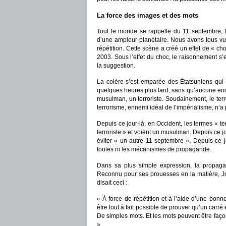
La force des images et des mots
Tout le monde se rappelle du 11 septembre, l
d’une ampleur planétaire. Nous avons tous vu l
répétition. Cette scène a créé un effet de « 
2003. Sous l’effet du choc, le raisonnement s’
la suggestion.
La colère s’est emparée des Étatsuniens qui 
quelques heures plus tard, sans qu’aucune enq
musulman, un terroriste. Soudainement, le ter
terrorisme, ennemi idéal de l’impérialisme, n’a 
Depuis ce jour-là, en Occident, les termes « t
terroriste » et voient un musulman. Depuis ce jo
éviter « un autre 11 septembre ». Depuis ce 
foules ni les mécanismes de propagande.
Dans sa plus simple expression, la propagan
Reconnu pour ses prouesses en la matière, Jo
disait ceci :
« À force de répétition et à l’aide d’une bo
être tout à fait possible de prouver qu’un carré 
De simples mots. Et les mots peuvent être faço
»