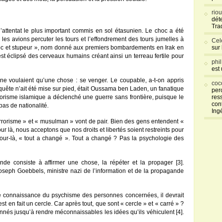
rio
déte
Tra
’attentat le plus important commis en sol étasunien. Le choc a été
es avions percuter les tours et l’effondrement des tours jumelles à
Cel
choc et stupeur », nom donné aux premiers bombardements en Irak en
sur
est éclipsé des cerveaux humains créant ainsi un terreau fertile pour
phi
est
ne voulaient qu’une chose : se venger. Le coupable, a-t-on appris
coc
uête n’ait été mise sur pied, était Oussama ben Laden, un fanatique
per
rorisme islamique a déclenché une guerre sans frontière, puisque le
res
con
pas de nationalité.
Ing
errorisme » et « musulman » vont de pair. Bien des gens entendent «
ur là, nous acceptons que nos droits et libertés soient restreints pour
jour-là, « tout a changé ». Tout a changé ? Pas la psychologie des
de consiste à affirmer une chose, la répéter et la propager [3].
seph Goebbels, ministre nazi de l’information et de la propagande
nne connaissance du psychisme des personnes concernées, il devrait
est en fait un cercle. Car après tout, que sont « cercle » et « carré » ?
nnés jusqu’à rendre méconnaissables les idées qu’ils véhiculent [4].