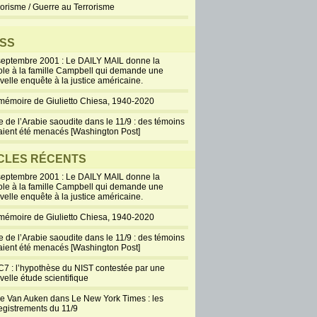
rorisme / Guerre au Terrorisme
SS
septembre 2001 : Le DAILY MAIL donne la
ole à la famille Campbell qui demande une
velle enquête à la justice américaine.
mémoire de Giulietto Chiesa, 1940-2020
e de l’Arabie saoudite dans le 11/9 : des témoins
aient été menacés [Washington Post]
CLES RÉCENTS
septembre 2001 : Le DAILY MAIL donne la
ole à la famille Campbell qui demande une
velle enquête à la justice américaine.
mémoire de Giulietto Chiesa, 1940-2020
e de l’Arabie saoudite dans le 11/9 : des témoins
aient été menacés [Washington Post]
7 : l’hypothèse du NIST contestée par une
velle étude scientifique
ie Van Auken dans Le New York Times : les
egistrements du 11/9