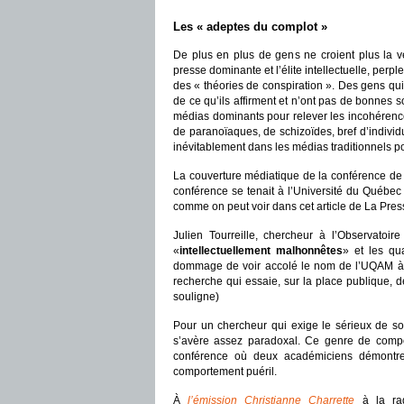
Les « adeptes du complot »
De plus en plus de gens ne croient plus la v
presse dominante et l’élite intellectuelle, perp
des « théories de conspiration ». Des gens qu
de ce qu’ils affirment et n’ont pas de bonnes s
médias dominants pour relever les incohérence
de paranoïaques, de schizoïdes, bref d’indiv
inévitablement dans les médias traditionnels po
La couverture médiatique de la conférence de
conférence se tenait à l’Université du Québec
comme on peut voir dans cet article de La Pres
Julien Tourreille, chercheur à l’Observatoi
«
intellectuellement malhonnêtes
» et les qu
dommage de voir accolé le nom de l’UQAM à un
recherche qui essaie, sur la place publique, d
souligne)
Pour un chercheur qui exige le sérieux de so
s’avère assez paradoxal. Ce genre de compor
conférence où deux académiciens démontre
comportement puéril.
À
l’émission Christianne Charrette
à la ra