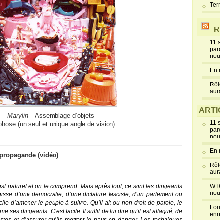
Ter
R
11 
par
nou
En 
Rôl
aur
ARTI
s –
Marylin
– Assemblage d’objets
11 
hose (un seul et unique angle de vision)
par
nou
En 
 propagande (vidéo)
Rôl
aur
est naturel et on le comprend. Mais après tout, ce sont les dirigeants
WTC
nou
gisse d’une démocratie, d’une dictature fasciste, d’un parlement ou
cile d’amener le peuple à suivre. Qu’il ait ou non droit de parole, le
Lor
es dirigeants. C’est facile. Il suffit de lui dire qu’il est attaqué, de
enr
stes et d’assurer qu’ils mettent le pays en danger. Les techniques