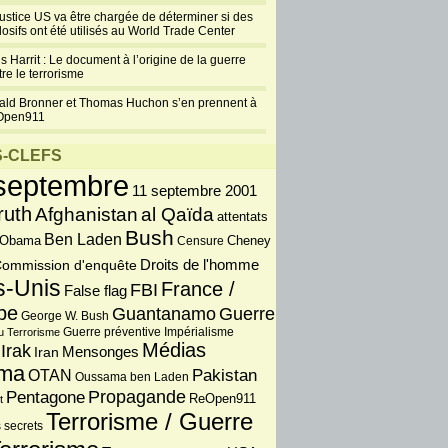
justice US va être chargée de déterminer si des
losifs ont été utilisés au World Trade Center
s Harrit : Le document à l’origine de la guerre
re le terrorisme
ald Bronner et Thomas Huchon s’en prennent à
Open911
-CLEFS
septembre
11 septembre 2001
ruth
Afghanistan
al Qaïda
attentats
Bush
Ben Laden
 Obama
Censure
Cheney
Droits de l'homme
ommission d'enquête
s-Unis
France /
FBI
False flag
pe
Guantanamo
Guerre
George W. Bush
Guerre préventive
u Terrorisme
Impérialisme
Médias
Irak
Iran
Mensonges
ma
OTAN
Pakistan
Oussama ben Laden
Propagande
Pentagone
ReOpen911
t
Terrorisme / Guerre
 secrets