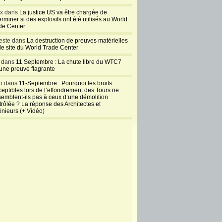
ux dans
La justice US va être chargée de
rminer si des explosifs ont été utilisés au World
de Center
este dans
La destruction de preuves matérielles
 le site du World Trade Center
l dans
11 Septembre : La chute libre du WTC7
 une preuve flagrante
o dans
11-Septembre : Pourquoi les bruits
ceptibles lors de l’effondrement des Tours ne
semblent-ils pas à ceux d’une démolition
trôlée ? La réponse des Architectes et
énieurs (+ Vidéo)