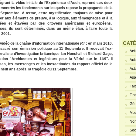
tégrant la vidéo initiale de l’Expérience d’Asch, reprend ces deux
 démontrés les fondements sur lesquels repose la propagande de la
 Septembre. A terme, cette mystification, toujours de mise pour
ister aux éléments de preuve, à la logique, aux témoignages et à la
lysées et étayées par des citoyens américains et européens.
ses, ils sont déterminés, dans un même élan, à faire toute la
e 2001.
CATÉ
idéo de la chaîne d’information internationale
RT
: en mars 2010,
nsacré
son émission politique au 11 Septembre. Il recevait
l’ex-
Actu
rnaliste d’investigation britannique
Ian Henshall
et Richard Gage,
tion "Architectes et Ingénieurs pour la Vérité sur le 11/9". Il
Act
rses,
les mensonges et les inexactitudes du rapport officiel de la
Act
 neuf ans après, la tragédie du 11 Septembre.
Asp
Fai
Fin
Géo
Mou
Non
Soc