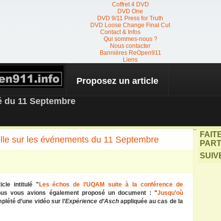
Coffret 4 DVD
DVD One
DVD 9/11 Press for Truth
DVD Loose Change Final Cut
Contact & Infos
Qui sommes-nous ?
Nous contacter
Bannières ReOpen911
Liens
Proposez un article
 NEWS
té du 11 Septembre
``
FAIT
elle sur les événements du 11 Septembre
PART
SUIV
le intitulé "
Les échos de l’UQAM suite à la conférence de
ous vous avions également proposé un document : "
Jusqu’où
plété d’une vidéo sur l’
Expérience d’Asch
appliquée au cas de la