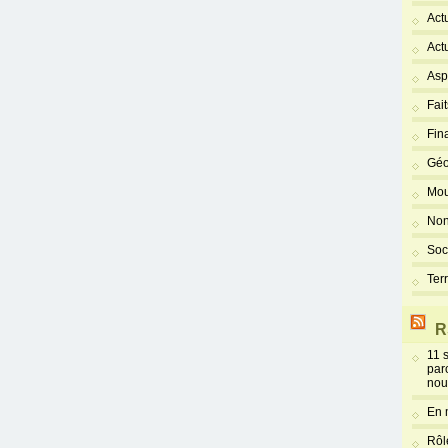
Act
Act
Asp
Fai
Fin
Géo
Mou
Non
Soc
Ter
R
11 
par
nou
En 
Rôl