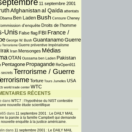
septembre
11 septembre 2001
ruth
Afghanistan
al Qaïda
attentats
Bush
Ben Laden
 Obama
Censure
Cheney
Droits de l'homme
ommission d'enquête
s-Unis
France /
FBI
False flag
pe
Guantanamo
Guerre
George W. Bush
Guerre préventive
u Terrorisme
Impérialisme
Médias
Irak
Iran
Mensonges
ma
OTAN
Pakistan
Oussama ben Laden
Propagande
Pentagone
ReOpen911
t
Terrorisme / Guerre
 secrets
errorisme
USA
Torture
Tours Jumelles
WTC
ks
world trade center
ENTAIRES RÉCENTS
e dans
WTC7 : l’hypothèse du NIST contestée
 une nouvelle étude scientifique
i65 dans
11 septembre 2001 : Le DAILY MAIL
ne la parole à la famille Campbell qui demande
 nouvelle enquête à la justice américaine.
lin dans
11 septembre 2001 : Le DAILY MAIL