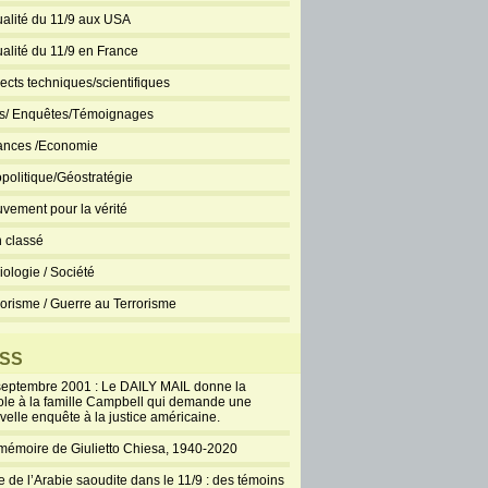
ualité du 11/9 aux USA
ualité du 11/9 en France
ects techniques/scientifiques
ts/ Enquêtes/Témoignages
ances /Economie
politique/Géostratégie
vement pour la vérité
 classé
iologie / Société
rorisme / Guerre au Terrorisme
SS
septembre 2001 : Le DAILY MAIL donne la
ole à la famille Campbell qui demande une
velle enquête à la justice américaine.
mémoire de Giulietto Chiesa, 1940-2020
e de l’Arabie saoudite dans le 11/9 : des témoins