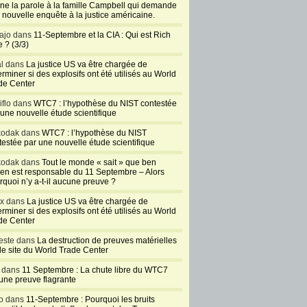
ne la parole à la famille Campbell qui demande
 nouvelle enquête à la justice américaine.
ajo dans
11-Septembre et la CIA : Qui est Rich
 ? (3/3)
al dans
La justice US va être chargée de
rminer si des explosifs ont été utilisés au World
de Center
iflo dans
WTC7 : l’hypothèse du NIST contestée
 une nouvelle étude scientifique
kodak dans
WTC7 : l’hypothèse du NIST
testée par une nouvelle étude scientifique
kodak dans
Tout le monde « sait » que ben
en est responsable du 11 Septembre – Alors
rquoi n’y a-t-il aucune preuve ?
ux dans
La justice US va être chargée de
rminer si des explosifs ont été utilisés au World
de Center
este dans
La destruction de preuves matérielles
 le site du World Trade Center
l dans
11 Septembre : La chute libre du WTC7
 une preuve flagrante
o dans
11-Septembre : Pourquoi les bruits