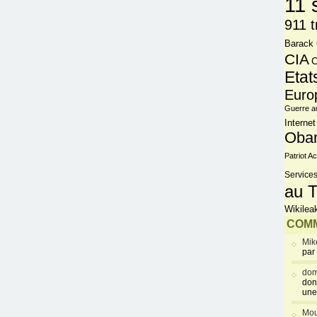
11 
911 t
Barack
CIA
C
Etat
Euro
Guerre a
Internet
Oba
Patriot Ac
Services
au T
Wikilea
COMM
Mik
par
dom
don
une
Mou