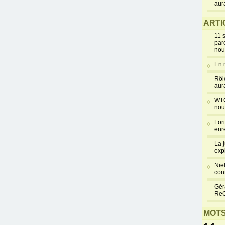
aur
ARTI
11 
par
nou
En 
Rôl
aur
WTC
nou
Lor
enr
La 
exp
Niel
cont
Gér
Re
MOTS