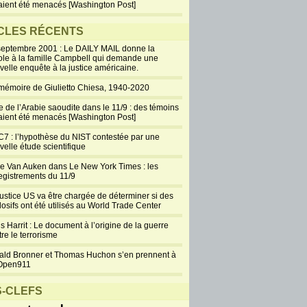
aient été menacés [Washington Post]
CLES RÉCENTS
septembre 2001 : Le DAILY MAIL donne la
ole à la famille Campbell qui demande une
velle enquête à la justice américaine.
mémoire de Giulietto Chiesa, 1940-2020
e de l’Arabie saoudite dans le 11/9 : des témoins
aient été menacés [Washington Post]
7 : l’hypothèse du NIST contestée par une
velle étude scientifique
ie Van Auken dans Le New York Times : les
egistrements du 11/9
justice US va être chargée de déterminer si des
losifs ont été utilisés au World Trade Center
s Harrit : Le document à l’origine de la guerre
re le terrorisme
ald Bronner et Thomas Huchon s’en prennent à
Open911
-CLEFS