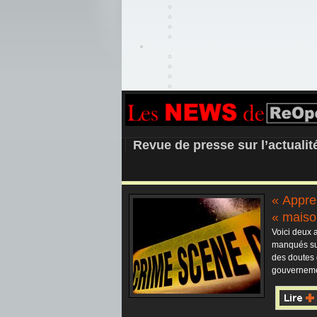
REOPEN911 –
Revue de presse sur l’actuali
« Appren
« maiso
Voici deux a
manqués sur
des doutes 
gouverneme