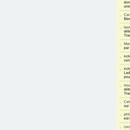
don
une
Car
Blee
lav
déte
Tra
Mar
par
kid
con
kid
Lad
pou
rio
déte
Tra
Cel
sur
phi
est
coc