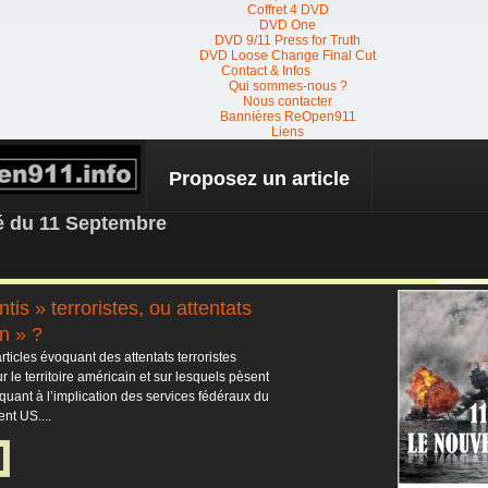
Coffret 4 DVD
DVD One
DVD 9/11 Press for Truth
DVD Loose Change Final Cut
Contact & Infos
Qui sommes-nous ?
Nous contacter
Bannières ReOpen911
Liens
Proposez un article
 NEWS
té du 11 Septembre
tis » terroristes, ou attentats
n » ?
rticles évoquant des attentats terroristes
 le territoire américain et sur lesquels pèsent
quant à l’implication des services fédéraux du
nt US....