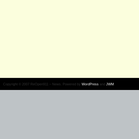
Copyright © 2007 ReOpen911 – News. Powered by
WordPress
and
JWM
.