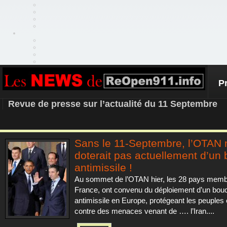
P
REOPEN911 – NEWS
Revue de presse sur l’actualité du 11 Septembre
Sans le 11-Septembre, l’OTAN 
doterait pas actuellement d’un 
antimissile !
Au sommet de l’OTAN hier, les 28 pays membr
France, ont convenu du déploiement d’un bouc
antimissile en Europe, protégeant les peuple
contre des menaces venant de …. l’Iran....