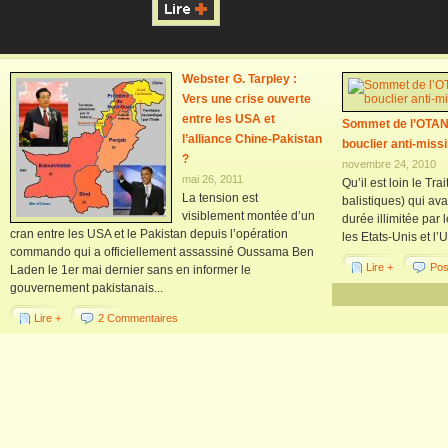
Webster G. Tarpley :
Vers une crise ouverte
entre les USA et
Sommet de l’OTAN 
l’alliance Chine-Pakistan
bouclier anti-missi
?
novembre 24, 2010
mai 26, 2011
Qu’il est loin le Tr
La tension est
balistiques) qui av
visiblement montée d’un
durée illimitée par
cran entre les USA et le Pakistan depuis l’opération
les Etats-Unis et l’U
commando qui a officiellement assassiné Oussama Ben
Lire +
Pos
Laden le 1er mai dernier sans en informer le
gouvernement pakistanais...
Lire +
2 Commentaires