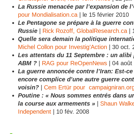
La Russie menacée par l’expansion de 
pour Mondialisation.ca
| le 15 février 2010
Le Pentagone se prépare à la guerre cont
Russie
|
Rick Rozoff, GlobalResearch.ca
| 
Quelle sera demain la politique internat
Michel Collon pour Investig’Action
| 30 oct.
Les attentats du 11 Septembre : un alibi 
ABM ?
|
RAG pour ReOpenNews
| 04 août
La guerre annoncée contre l’Iran: Est-ce
encore complice d’une autre guerre cont
voisin?
|
Cem Ertür pour campaigniran.or
Poutine : « Nous sommes entrés dans u
la course aux armements »
|
Shaun Walke
Independent
| 10 fév. 2008