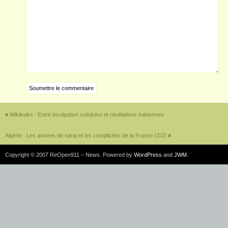
«
Wikileaks : Entre inculpation suédoise et révélations irakiennes
Algérie : Les années de sang et les complicités de la France (2/2)
»
Copyright © 2007 ReOpen911 – News. Powered by
WordPress
and
JWM
.