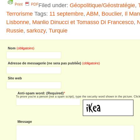
Filed under:
Géopolitique/Géostratégie
,
Print
PDF
Terrorisme
Tags:
11 septembre
,
ABM
,
Bouclier
,
Il Man
Lisbonne
,
Manlio Dinucci et Tomasso Di Francesco
,
N
Russie
,
sarkozy
,
Turquie
Nom
(obligatoire)
Adresse de messagerie (ne sera pas publiée)
(obligatoire)
Site web
Anti-spam word: (Required)
*
To prove you're a person (not a spam script), type the security word shown in the picture. Click 
Message