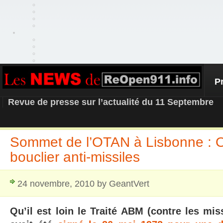
P
REOPEN911 – NEWS
Revue de presse sur l’actualité du 11 Septembre
Sommet de l’OTAN à Lisbonne : 
bouclier anti-missiles
24 novembre, 2010 by GeantVert
Qu’il est loin le Traité ABM (
contre les miss