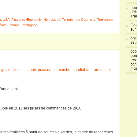
rio
déte
Tra
aux USA
,
Finances /Economie
,
Non classé
,
Terrorisme / Guerre au Terrorisme
Cel
éaire
,
Obama
,
Pentagone
sur
phi
est
coc
per
res
con
Ing
an-guisnel/les-etats-unis-ecrasent-le-marche-mondial-de-l-armement-
 l’armement
 doublé en 2011 ses prises de commandes de 2010.
ires réalisées à partir de sources ouvertes, le centre de recherches