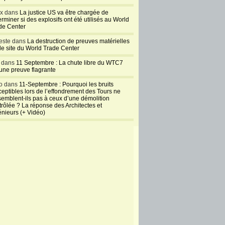
ux dans
La justice US va être chargée de
rminer si des explosifs ont été utilisés au World
de Center
este dans
La destruction de preuves matérielles
 le site du World Trade Center
l dans
11 Septembre : La chute libre du WTC7
 une preuve flagrante
o dans
11-Septembre : Pourquoi les bruits
ceptibles lors de l’effondrement des Tours ne
semblent-ils pas à ceux d’une démolition
trôlée ? La réponse des Architectes et
énieurs (+ Vidéo)