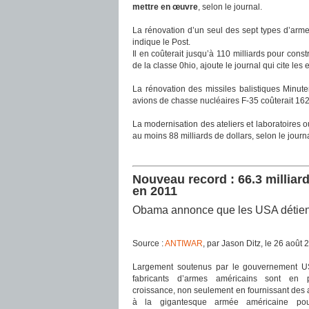
mettre en œuvre
, selon le journal.
La rénovation d’un seul des sept types d’arme,
indique le Post.
Il en coûterait jusqu’à 110 milliards pour con
de la classe 0hio, ajoute le journal qui cite le
La rénovation des missiles balistiques Minute
avions de chasse nucléaires F-35 coûterait 162 
La modernisation des ateliers et laboratoires 
au moins 88 milliards de dollars, selon le journa
Nouveau record : 66.3 milliar
en 2011
Obama annonce que les USA détie
Source :
ANTIWAR
, par Jason Ditz, le 26 août 
Largement soutenus par le gouvernement US
fabricants d’armes américains sont en p
croissance, non seulement en fournissant des
à la gigantesque armée américaine po