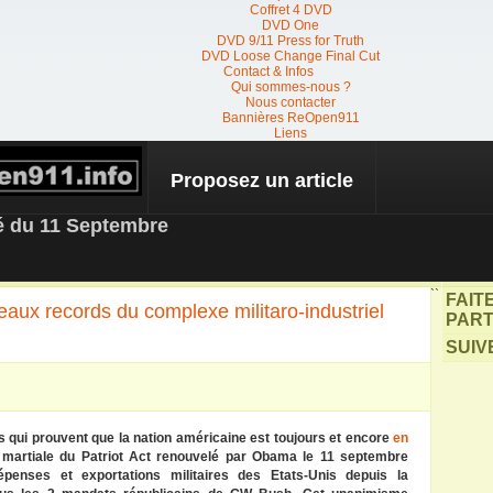
Coffret 4 DVD
DVD One
DVD 9/11 Press for Truth
DVD Loose Change Final Cut
Contact & Infos
Qui sommes-nous ?
Nous contacter
Bannières ReOpen911
Liens
Proposez un article
 NEWS
té du 11 Septembre
``
FAIT
eaux records du complexe militaro-industriel
PART
SUIV
s qui prouvent que la nation américaine est toujours et encore
en
 martiale du Patriot Act renouvelé par Obama le 11 septembre
dépenses et exportations militaires des Etats-Unis depuis la