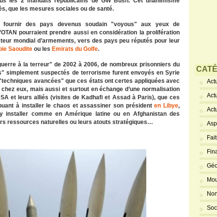
sous les 2 mandats républicains de GW Bush. Cet unanimisme
ès, que les mesures sociales ou de santé.
 fournir des pays devenus soudain "voyous" aux yeux de
’OTAN pourraient prendre aussi en considération la prolifération
teur mondial d’armements, vers des pays peu réputés pour leur
bie Saoudite
ou les
Emirats du Golfe
.
uerre à la terreur" de 2002 à 2006, de nombreux prisonniers du
CATÉ
s" simplement suspectés de terrorisme furent envoyés en Syrie
 "techniques avancées" que ces états ont certes appliquées avec
Actu
 chez eux, mais aussi et surtout en échange d’une normalisation
Act
USA et leurs alliés (visites de Kadhafi et Assad à Paris), que ces
buant à installer le chaos et assassiner son président
en Libye
,
Act
’y installer comme en Amérique latine ou en Afghanistan des
urs ressources naturelles ou leurs atouts stratégiques…
Asp
Fai
Fin
Géo
Mou
Non
Soc