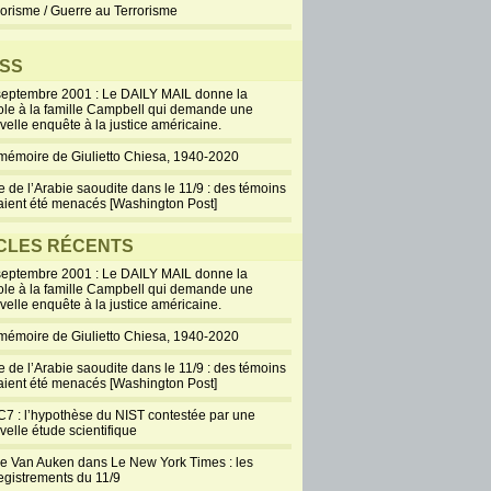
rorisme / Guerre au Terrorisme
SS
septembre 2001 : Le DAILY MAIL donne la
ole à la famille Campbell qui demande une
velle enquête à la justice américaine.
mémoire de Giulietto Chiesa, 1940-2020
e de l’Arabie saoudite dans le 11/9 : des témoins
aient été menacés [Washington Post]
CLES RÉCENTS
septembre 2001 : Le DAILY MAIL donne la
ole à la famille Campbell qui demande une
velle enquête à la justice américaine.
mémoire de Giulietto Chiesa, 1940-2020
e de l’Arabie saoudite dans le 11/9 : des témoins
aient été menacés [Washington Post]
7 : l’hypothèse du NIST contestée par une
velle étude scientifique
ie Van Auken dans Le New York Times : les
egistrements du 11/9