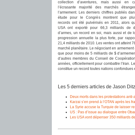
collection d’aventures, mais aussi en ca
l’écrasante majorité des marchés étrange
l’armement. Les derniers chiffres publiés da
étude pour le Congrès montrent que plus
records ont été pulvérisés en 2011, alors q
USA ont exporté pour 66,3 milliards de do
d’armes, un record en soi, mais aussi et de lo
progression annuelle la plus forte, par rappo
21,4 milliards de 2010. Les ventes ont atteint 
marché planétaire. Le négociant en armement q
que pour moins de 5 milliards de $ d’armement
d’autres membres du Conseil de Coopération 
années, officiellement pour combattre l’Iran. L
constitue un record toutes nations confondues 
Les 5 derniers articles de Jason Ditz
Deux morts dans les protestations anti
Karzai s’en prend à l’OTAN après les f
La Syrie accuse la Turquie de laisser re
US : Pas d’issue au dialogue entre Oba
Les USA vont dépenser 350 milliards de