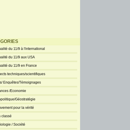
GORIES
alité du 11/9 à l'international
ualité du 11/9 aux USA
ualité du 11/9 en France
ects techniques/scientifiques
ts/ Enquêtes/Témoignages
ances /Economie
politique/Géostratégie
vement pour la vérité
 classé
iologie / Société