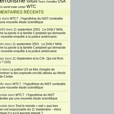
errorisme
USA
Torture
Tours Jumelles
WTC
ks
world trade center
ENTAIRES RÉCENTS
e dans
WTC7 : l’hypothèse du NIST contestée
 une nouvelle étude scientifique
i65 dans
11 septembre 2001 : Le DAILY MAIL
ne la parole à la famille Campbell qui demande
 nouvelle enquête à la justice américaine.
lin dans
11 septembre 2001 : Le DAILY MAIL
ne la parole à la famille Campbell qui demande
 nouvelle enquête à la justice américaine.
ajo dans
11-Septembre et la CIA : Qui est Rich
 ? (3/3)
al dans
La justice US va être chargée de
rminer si des explosifs ont été utilisés au World
de Center
iflo dans
WTC7 : l’hypothèse du NIST contestée
 une nouvelle étude scientifique
kodak dans
WTC7 : l’hypothèse du NIST
testée par une nouvelle étude scientifique
kodak dans
Tout le monde « sait » que ben
en est responsable du 11 Septembre – Alors
rquoi n’y a-t-il aucune preuve ?