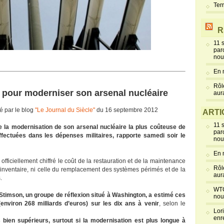
Ter
R
11 
par
nou
En 
Rôl
 $ pour moderniser son arsenal nucléaire
aur
yé par le blog
"Le Journal du Siècle"
du 16 septembre 2012
ARTI
11 
la modernisation de son arsenal nucléaire la plus coûteuse de
par
fectuées dans les dépenses militaires, rapporte samedi soir le
nou
En 
 officiellement chiffré le coût de la restauration et de la maintenance
Rôl
’inventaire, ni celle du remplacement des systèmes périmés et de la
aur
.
WTC
 Stimson, un groupe de réflexion situé à Washington, a estimé ces
nou
environ 268 milliards d’euros) sur les dix ans à venir
, selon le
Lor
enr
 bien supérieurs, surtout si la modernisation est plus longue à