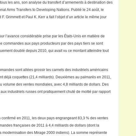
ous les ans, son analyse du transfert d’armements à destination des
nal Arms Transfers to Developing Nations. Publié le 24 août, le
F. Grimmett et Paul K. Kerr a fait l’objet d’un article le même jour
ur l’avance considérable prise par les États-Unis en matière de
 de commandes aux pays producteurs par des pays tiers se sont
iquement doublé depuis 2010, qui avait vu ce montant atteindre tout
ommandes sont allées grossir les carnets des industriels américains
tant déjà coquettes (21,4 milliards). Deuxièmes au palmarès en 2011,
du volume des ventes mondiales, avec 4,8 milliards de dollars. Des
aux industriels russes ont pratiquement chuté de moitié par rapport
n confirmé en 2011, les deux pays engrangeant 83,3 % des ventes
mandes françaises de 2011 à 4,4 milliards de dollars (dont la
 la modernisation des Mirage 2000 indiens). La somme représente