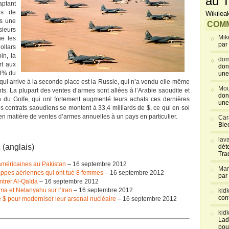
au T
ptant
rs de
Wikilea
ns une
COMM
ieurs
Mik
ue les
par
llars
in, la
dom
rt aux
don
78% du
une
ui arrive à la seconde place est la Russie, qui n’a vendu elle-même
Mou
s. La plupart des ventes d’armes sont allées à l’Arabie saoudite et
don
du Golfe, qui ont fortement augmenté leurs achats ces dernières
une
es contrats saoudiens se montent à 33,4 milliards de $, ce qui en soi
en matière de ventes d’armes annuelles à un pays en particulier.
Car
Blee
lav
 (anglais)
déte
Tra
-américaines au Pakistan
– 16 septembre 2012
Mar
rappes aériennes qui ont tué 8 femmes
– 16 septembre 2012
par
ntrer Al-Qaïda
– 16 septembre 2012
ma et Netanyahu sur l’Iran
– 16 septembre 2012
kid
con
 $ pour moderniser leur arsenal nucléaire
– 16 septembre 2012
kid
Lad
pou