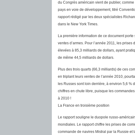
du Congrès américain vient de publier, comme t
pays en voie de développement, titré Conventio
rapport rédigé par les deux spécialistes Richard 
dans le New York Times.
La première information de ce document porte s
ventes d’armes. Pour l’année 2011, les prises
élevées à 85,3 milliards de dollars, ayant prat
de même 44,5 milliards de dollars.
Plus des trois quarts (66,3 milliards) de ces c
en triplant leurs ventes de l’année 2010, pour
les Russes sont loin derrière, à environ 5,6 % 
chiffres en chute libre, puisque les commandes 
à 2010 !
La France en troisième position
Le rapport souligne le duopole russo-américai
mondiales. Le rapport chiffre les prises de com
commande de navires Mistral par la Russie et