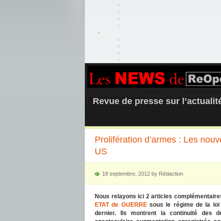
REOPEN911 –
Revue de presse sur l’actuali
Prolifération d’armes : Les nouv
US
18 septembre, 2012 by Rédaction
Nous relayons ici 2 articles complémentaire
ETAT de GUERRE
sous le régime de la loi
dernier. Ils montrent la continuité des 