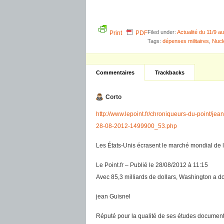
Filed under:
Actualité du 11/9 
Print
PDF
Tags:
dépenses militaires
,
Nucl
Commentaires
Trackbacks
Corto
http://www.lepoint.fr/chroniqueurs-du-point/je
28-08-2012-1499900_53.php
Les États-Unis écrasent le marché mondial de
Le Point.fr – Publié le 28/08/2012 à 11:15
Avec 85,3 milliards de dollars, Washington a
jean Guisnel
Réputé pour la qualité de ses études documenta