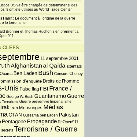
justice US va être chargée de déterminer si des
losifs ont été utilisés au World Trade Center
s Harrit : Le document à l’origine de la guerre
re le terrorisme
ald Bronner et Thomas Huchon s’en prennent à
Open911
-CLEFS
septembre
11 septembre 2001
ruth
Afghanistan
al Qaïda
attentats
Bush
Ben Laden
 Obama
Censure
Cheney
Droits de l'homme
ommission d'enquête
s-Unis
France /
FBI
False flag
pe
Guantanamo
Guerre
George W. Bush
Guerre préventive
u Terrorisme
Impérialisme
Médias
Irak
Iran
Mensonges
ma
OTAN
Pakistan
Oussama ben Laden
Propagande
Pentagone
ReOpen911
t
Terrorisme / Guerre
 secrets