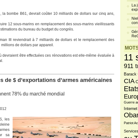
La 
exp
 la bombe B61, devrait coûter 10 milliards de dollars sur cinq ans,
Niel
cont
struire 12 sous-marins en remplacement des sous-marins vieillissants
s estimations du bureau du budget du congrès.
Gér
Re
man III reviendrait à 7 milliards de dollars et le remplacement des
millions de dollars par appareil.
MOTS
11 
où devraient être effectuées ces rénovations est elle-même évaluée à
l.
911 t
Barack
ds de $ d’exportations d’armes américaines
CIA
C
Etat
nnent 78% du marché mondial
Euro
Guerre a
2012
Internet
Oba
, les
Patriot Ac
leine
 armes
Services
ur sa