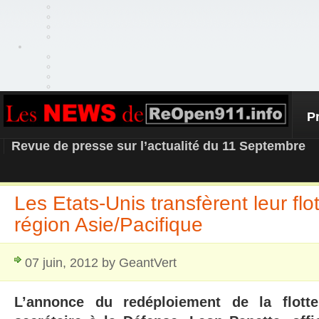
P
REOPEN911 – NEWS
Revue de presse sur l’actualité du 11 Septembre
Les Etats-Unis transfèrent leur flot
région Asie/Pacifique
07 juin, 2012 by GeantVert
L’annonce du redéploiement de la flott