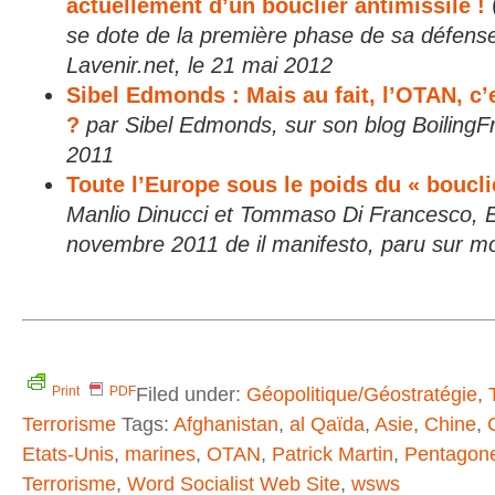
actuellement d’un bouclier antimissile !
(
se dote de la première phase de sa défense
Lavenir.net, le 21 mai 2012
Sibel Edmonds : Mais au fait, l’OTAN, c
?
par Sibel Edmonds, sur son blog BoilingF
2011
Toute l’Europe sous le poids du « bouc
Manlio Dinucci et Tommaso Di Francesco, E
novembre 2011 de il manifesto, paru sur mo
Filed under:
Géopolitique/Géostratégie
,
Print
PDF
Terrorisme
Tags:
Afghanistan
,
al Qaïda
,
Asie
,
Chine
,
Etats-Unis
,
marines
,
OTAN
,
Patrick Martin
,
Pentagon
Terrorisme
,
Word Socialist Web Site
,
wsws