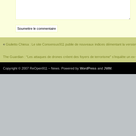
«
Giulietto Chiesa : Le site Consensus911 publie de nouveaux indices démentant la version o
The Guardian : “Les attaques de drones créent des foyers de terrorisme” s’inquiète un ex
Copyright © 2007 ReOpen911 – News. Powered by
WordPress
and
JWM
.