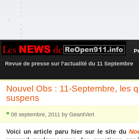
P
REOPEN911 – NEWS
Revue de presse sur l’actualité du 11 Septembre
Nouvel Obs : 11-Septembre, les q
suspens
08 septembre, 2011 by GeantVert
Voici un article paru hier sur le site du
Nou