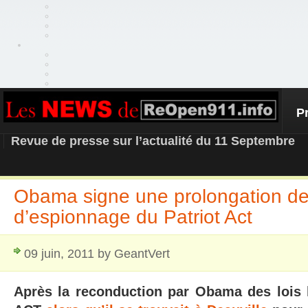
P
REOPEN911 – NEWS
Revue de presse sur l’actualité du 11 Septembre
Obama signe une prolongation de
d’espionnage du Patriot Act
09 juin, 2011 by GeantVert
Après la reconduction par Obama des lois 