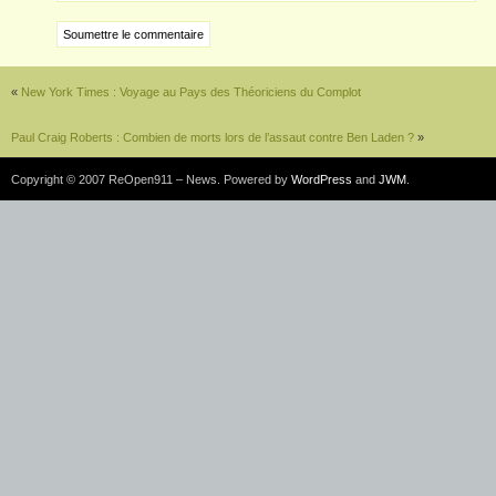
«
New York Times : Voyage au Pays des Théoriciens du Complot
Paul Craig Roberts : Combien de morts lors de l’assaut contre Ben Laden ?
»
Copyright © 2007 ReOpen911 – News. Powered by
WordPress
and
JWM
.