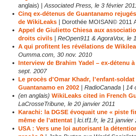
anglais) |
Associated Press, le 3 février 201
Cinq ex-détenus de Guantanamo rejugés 
de WikiLeaks
| Dorothée MOISAN© 2011 
Appel de Giulietto Chiesa aux associati
droits civils
|
ReOpen911 & AgoraVox, le 1
A qui profitent les révélations de Wikile
Oumma.com, 30 nov. 2010
Interview de Brahim Yadel – ex-détenu
sept. 2007
Le procès d’Omar Khadr, l’enfant-soldat
Guantanamo en 2002
|
RadioCanada | 14 
(en anglais)
WikiLeaks cited in French G
LaCrosseTribune, le 20 janvier 2011
Karachi: la DGSE évoquait une « piste fin
même de l’attentat
| lci.tf1.fr, le 21 janvie
USA : Vers une loi autorisant la détention