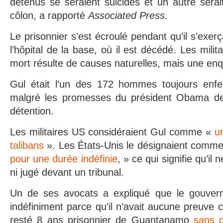
détenus se seraient suicidés et un autre sera
côlon, a rapporté
Associated Press
.
Le prisonnier s’est écroulé pendant qu’il s’exe
l’hôpital de la base, où il est décédé. Les milit
mort résulte de causes naturelles, mais une enq
Gul était l’un des 172 hommes toujours en
malgré les promesses du président Obama de
détention.
Les militaires US considéraient Gul comme «
u
talibans
». Les États-Unis le désignaient comme
pour une durée indéfinie
, » ce qui signifie qu’il 
ni jugé devant un tribunal.
Un de ses avocats a expliqué que le gouvern
indéfiniment parce qu’il n’avait aucune preuve c
resté 8 ans prisonnier de Guantanamo
sans q