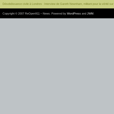
Désobéissance civile à Londres : Interview de Gareth Newnham, militant pour la vérité su
Copyright © 2007 ReOpen911 – News. Powered by
WordPress
and
JWM
.