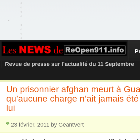
P
REOPEN911 – NEWS
Revue de presse sur l’actualité du 11 Septembre
Un prisonnier afghan meurt à G
qu’aucune charge n’ait jamais été
lui
23 février, 2011 by GeantVert