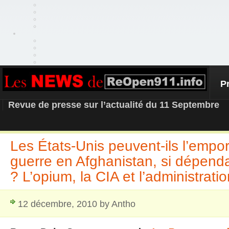
P
REOPEN911 – NEWS
Revue de presse sur l’actualité du 11 Septembre
Les États-Unis peuvent-ils l’empor
guerre en Afghanistan, si dépend
? L’opium, la CIA et l’administrati
12 décembre, 2010 by Antho