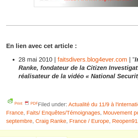
En lien avec cet article :
28 mai 2010 |
faitsdivers.blog4ever.com
| "
I
Ranke, fondateur de la Citizen Investiga
réalisateur de la vidéo « National Securit
Filed under:
Actualité du 11/9 à l'internat
Print
PDF
France
,
Faits/ Enquêtes/Témoignages
,
Mouvement pou
septembre
,
Craig Ranke
,
France / Europe
,
Reopen911