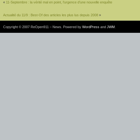
«
11-Septembre : la vérité mal en point, l’urgence d’une nouvelle enquête
Actualité du 11/9 : Best-Of des articles les plus lus depuis 2008
»
Copyright © 2007 ReOpen911 – News. Powered by
WordPress
and
JWM
.