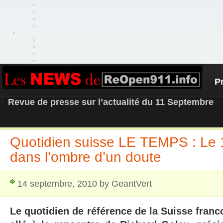
P
REOPEN911 – NEWS
Revue de presse sur l’actualité du 11 Septembre
Quotidien suisse LE TEMPS : Le
dans l’ombre d’un doute
14 septembre, 2010 by GeantVert
Le quotidien de référence de la Suisse fra