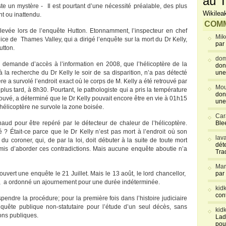
au T
este un mystère - Il est pourtant d’une nécessité préalable, des plus
Wikilea
nt ou inattendu.
COMM
levée lors de l’enquête Hutton. Etonnamment, l’inspecteur en chef
Mik
ice de Thames Valley, qui a dirigé l’enquête sur la mort du Dr Kelly,
par
tton.
dom
ne demande d’accès à l’information en 2008, que l’hélicoptère de la
don
à la recherche du Dr Kelly le soir de sa disparition, n’a pas détecté
une
ère a survolé l’endroit exact où le corps de M. Kelly a été retrouvé par
Mou
us tard, à 8h30. Pourtant, le pathologiste qui a pris la température
don
etrouvé, a déterminé que le Dr Kelly pouvait encore être en vie à 01h15
une
’hélicoptère ne survole la zone boisée.
Car
 chaud pour être repéré par le détecteur de chaleur de l’hélicoptère.
Blee
é ? Était-ce parce que le Dr Kelly n’est pas mort à l’endroit où son
lav
 coroner, qui, de par la loi, doit débuter à la suite de toute mort
déte
rmis d’aborder ces contradictions. Mais aucune enquête aboutie n’a
Tra
Mar
ouvert une enquête le 21 Juillet. Mais le 13 août, le lord chancellor,
par
ir, a ordonné un ajournement pour une durée indéterminée.
kid
con
pendre la procédure; pour la première fois dans l’histoire judiciaire
quête publique non-statutaire pour l’étude d’un seul décès, sans
kid
ons publiques.
Lad
pou