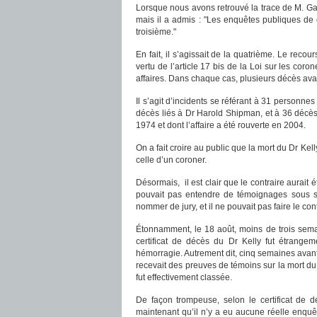
Lorsque nous avons retrouvé la trace de M. Gardin
mais il a admis : "Les enquêtes publiques de 
troisième."
En fait, il s’agissait de la quatrième. Le rec
vertu de l’article 17 bis de la Loi sur les cor
affaires. Dans chaque cas, plusieurs décès avai
Il s’agit d’incidents se référant à 31 personn
décès liés à Dr Harold Shipman, et à 36 décès
1974 et dont l’affaire a été rouverte en 2004.
On a fait croire au public que la mort du Dr K
celle d’un coroner.
Désormais, il est clair que le contraire aurait 
pouvait pas entendre de témoignages sous se
nommer de jury, et il ne pouvait pas faire le co
Étonnamment, le 18 août, moins de trois semai
certificat de décès du Dr Kelly fut étrangem
hémorragie. Autrement dit, cinq semaines avant
recevait des preuves de témoins sur la mort du D
fut effectivement classée.
De façon trompeuse, selon le certificat de
maintenant qu’il n’y a eu aucune réelle enquête.