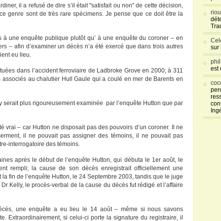
er, il a refusé de dire s’il était "satisfait ou non" de cette décision,
rio
ce genre sont de très rare spécimens. Je pense que ce doit être la
déte
Tra
ours à une enquête publique plutôt qu’ à une enquête du coroner – en
Cel
oners – afin d’examiner un décès n’a été exercé que dans trois autres
sur
ent eu lieu.
phi
est
es tuées dans l’accident ferroviaire de Ladbroke Grove en 2000; à 311
 associés au chalutier Hull Gaule qui a coulé en mer de Barents en
coc
per
res
elly serait plus rigoureusement examinée par l’enquête Hutton que par
con
Ing
été vrai – car Hutton ne disposait pas des pouvoirs d’un coroner. Il ne
rment, il ne pouvait pas assigner des témoins, il ne pouvait pas
ntre-interrogatoire des témoins.
nes après le début de l’enquête Hutton, qui débuta le 1er août, le
ent rempli; la cause de son décès enregistrait officiellement une
 la fin de l’enquête Hutton, le 24 Septembre 2003, tandis que le juge
r Kelly, le procès-verbal de la cause du décès fut rédigé et l’affaire
 décès, une enquête a eu lieu le 14 août – même si nous savons
 Extraordinairement, si celui-ci porte la signature du registraire, il