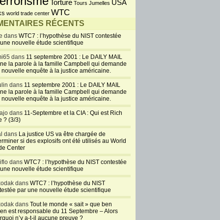
errorisme
USA
Torture
Tours Jumelles
WTC
ks
world trade center
ENTAIRES RÉCENTS
e dans
WTC7 : l’hypothèse du NIST contestée
 une nouvelle étude scientifique
i65 dans
11 septembre 2001 : Le DAILY MAIL
ne la parole à la famille Campbell qui demande
 nouvelle enquête à la justice américaine.
lin dans
11 septembre 2001 : Le DAILY MAIL
ne la parole à la famille Campbell qui demande
 nouvelle enquête à la justice américaine.
ajo dans
11-Septembre et la CIA : Qui est Rich
 ? (3/3)
al dans
La justice US va être chargée de
rminer si des explosifs ont été utilisés au World
de Center
iflo dans
WTC7 : l’hypothèse du NIST contestée
 une nouvelle étude scientifique
kodak dans
WTC7 : l’hypothèse du NIST
testée par une nouvelle étude scientifique
kodak dans
Tout le monde « sait » que ben
en est responsable du 11 Septembre – Alors
rquoi n’y a-t-il aucune preuve ?