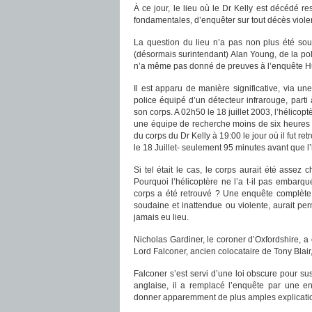
À ce jour, le lieu où le Dr Kelly est décédé r
fondamentales, d’enquêter sur tout décès viole
La question du lieu n’a pas non plus été sou
(désormais surintendant) Alan Young, de la pol
n’a même pas donné de preuves à l’enquête Hu
Il est apparu de manière significative, via u
police équipé d’un détecteur infrarouge, parti 
son corps. A 02h50 le 18 juillet 2003, l’hélicopt
une équipe de recherche moins de six heures pl
du corps du Dr Kelly à 19:00 le jour où il fut r
le 18 Juillet- seulement 95 minutes avant que l
Si tel était le cas, le corps aurait été assez
Pourquoi l’hélicoptère ne l’a t-il pas embarqu
corps a été retrouvé ? Une enquête complète du
soudaine et inattendue ou violente, aurait pe
jamais eu lieu.
Nicholas Gardiner, le coroner d’Oxfordshire, a 
Lord Falconer, ancien colocataire de Tony Bla
Falconer s’est servi d’une loi obscure pour sus
anglaise, il a remplacé l’enquête par une en
donner apparemment de plus amples explicati