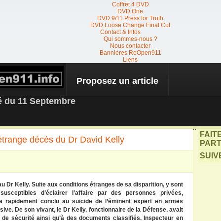
Coffret 4 DVD
DVD One
DVD 9/11 Press for Truth
DVD Loose Change Final Cut
Contact & Infos
Qui sommes-nous ?
Nous contacter
Bannières ReOpen911
Liens
Proposez un article
 NEWS
té du 11 Septembre
``
FAIT
’étrange décès du Dr David Kelly
PART
SUIV
au Dr Kelly. Suite aux conditions étranges de sa disparition, y sont
susceptibles d’éclairer l’affaire par des personnes privées,
 a rapidement conclu au suicide de l’éminent expert en armes
ve. De son vivant, le Dr Kelly, fonctionnaire de la Défense, avait
de sécurité ainsi qu’à des documents classifiés. Inspecteur en