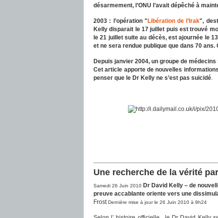
désarmement, l’ONU l’avait dépêché à mainte
2003 : l’opération "
Libération de l’Irak
", des
Kelly disparait le 17 juillet puis est trouvé 
le 21 juillet suite au décès, est ajournée le 
et ne sera rendue publique que dans 70 ans. 
Depuis janvier 2004, un groupe de médecins s’
Cet article apporte de nouvelles informations
penser que le Dr Kelly ne s’est pas suicidé
.
Une recherche de la vérité pa
Dr David Kelly – de nouvel
Samedi 26 Juin 2010
preuve accablante oriente vers une dissimul
Frost
Dernière mise à jour le 26 Juin 2010 à 9h24
Selon l’ histoire officielle, le Dr David Kelly