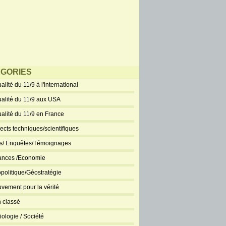
GORIES
alité du 11/9 à l'international
ualité du 11/9 aux USA
ualité du 11/9 en France
ects techniques/scientifiques
ts/ Enquêtes/Témoignages
ances /Economie
politique/Géostratégie
vement pour la vérité
 classé
iologie / Société