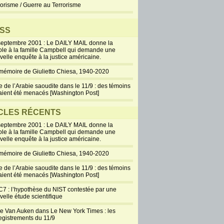
rorisme / Guerre au Terrorisme
SS
septembre 2001 : Le DAILY MAIL donne la
ole à la famille Campbell qui demande une
velle enquête à la justice américaine.
mémoire de Giulietto Chiesa, 1940-2020
e de l’Arabie saoudite dans le 11/9 : des témoins
aient été menacés [Washington Post]
CLES RÉCENTS
septembre 2001 : Le DAILY MAIL donne la
ole à la famille Campbell qui demande une
velle enquête à la justice américaine.
mémoire de Giulietto Chiesa, 1940-2020
e de l’Arabie saoudite dans le 11/9 : des témoins
aient été menacés [Washington Post]
7 : l’hypothèse du NIST contestée par une
velle étude scientifique
ie Van Auken dans Le New York Times : les
egistrements du 11/9