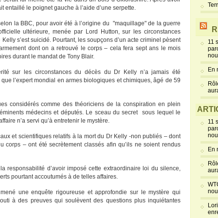
Ter
t entaillé le poignet gauche à l’aide d’une serpette.
selon la BBC, pour avoir été à l’origine du "maquillage" de la guerre
R
icielle ultérieure, menée par Lord Hutton, sur les circonstances
Kelly s’est suicidé. Pourtant, les soupçons d’un acte criminel pèsent
11 
 armement dont on a retrouvé le corps – cela fera sept ans le mois
par
nou
oires durant le mandat de Tony Blair.
En 
ité sur les circonstances du décès du Dr Kelly n’a jamais été
 que l’expert mondial en armes biologiques et chimiques, âgé de 59
Rôl
aur
tiques considérés comme des théoriciens de la conspiration en plein
ARTI
d’éminents médecins et députés. Le sceau du secret sous lequel le
ffaire n’a servi qu’à entretenir le mystère.
11 
par
nou
x et scientifiques relatifs à la mort du Dr Kelly -non publiés – dont
u corps – ont été secrètement classés afin qu’ils ne soient rendus
En 
Rôl
la responsabilité d’avoir imposé cette extraordinaire loi du silence,
aur
rts pourtant accoutumés à de telles affaires.
WTC
nou
mené une enquête rigoureuse et approfondie sur le mystère qui
bouti à des preuves qui soulèvent des questions plus inquiétantes
Lor
enr