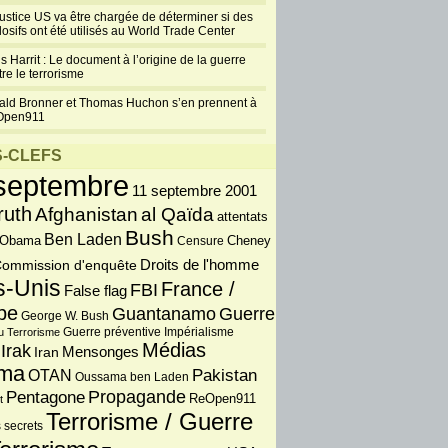
justice US va être chargée de déterminer si des
losifs ont été utilisés au World Trade Center
s Harrit : Le document à l’origine de la guerre
re le terrorisme
ald Bronner et Thomas Huchon s’en prennent à
Open911
-CLEFS
septembre
11 septembre 2001
ruth
Afghanistan
al Qaïda
attentats
Bush
Ben Laden
 Obama
Censure
Cheney
Droits de l'homme
ommission d'enquête
s-Unis
France /
FBI
False flag
pe
Guantanamo
Guerre
George W. Bush
Guerre préventive
u Terrorisme
Impérialisme
Médias
Irak
Iran
Mensonges
ma
OTAN
Pakistan
Oussama ben Laden
Propagande
Pentagone
ReOpen911
t
Terrorisme / Guerre
 secrets