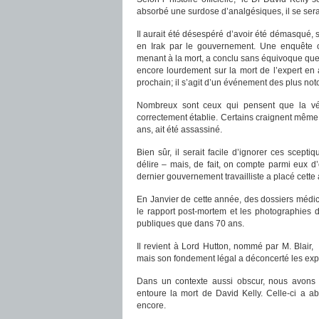
absorbé une surdose d’analgésiques, il se serai
Il aurait été désespéré d’avoir été démasqué, 
en Irak par le gouvernement. Une enquête off
menant à la mort, a conclu sans équivoque que 
encore lourdement sur la mort de l’expert en
prochain; il s’agit d’un événement des plus not
Nombreux sont ceux qui pensent que la vér
correctement établie. Certains craignent même
ans, ait été assassiné.
Bien sûr, il serait facile d’ignorer ces scep
délire – mais, de fait, on compte parmi eux 
dernier gouvernement travailliste a placé cette a
En Janvier de cette année, des dossiers médicau
le rapport post-mortem et les photographies d
publiques que dans 70 ans.
Il revient à Lord Hutton, nommé par M. Blair, 
mais son fondement légal a déconcerté les expe
Dans un contexte aussi obscur, nous avons 
entoure la mort de David Kelly. Celle-ci a a
encore.