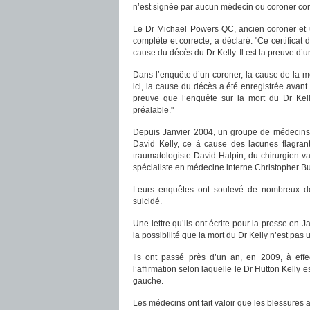
n’est signée par aucun médecin ou coroner comm
Le Dr Michael Powers QC, ancien coroner et u
complète et correcte, a déclaré: "Ce certificat
cause du décès du Dr Kelly. Il est la preuve d’
Dans l’enquête d’un coroner, la cause de la mo
ici, la cause du décès a été enregistrée avant l
preuve que l’enquête sur la mort du Dr Kel
préalable."
Depuis Janvier 2004, un groupe de médecins a
David Kelly, ce à cause des lacunes flagrant
traumatologiste David Halpin, du chirurgien va
spécialiste en médecine interne Christopher B
Leurs enquêtes ont soulevé de nombreux dou
suicidé.
Une lettre qu’ils ont écrite pour la presse en
la possibilité que la mort du Dr Kelly n’est pas 
Ils ont passé près d’un an, en 2009, à effe
l’affirmation selon laquelle le Dr Hutton Kelly 
gauche.
Les médecins ont fait valoir que les blessures 