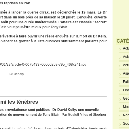
s reprises en Irak.
tinée à lancer la guerre d’Irak, est déclenchée le 19 mars. Le Dr
mort dans un bois près de sa maison le 18 juillet. L’enquête, ouverte
13 août pour une durée indéterminée. L’affaire est classée "secret"
Cela vaut peut-être mieux pour Tony Blair.
évertue à faire ouvrir une réelle enquête sur la mort du Dr Kelly.
CATÉ
 venant se greffer à la liste d’indices suffisamment parlants pour
Actu
Act
Act
Asp
Le Dr Kelly
Fai
Fin
Géo
rmi les ténèbres
Mou
les «révélations» sont publiées
Dr David Kelly: une nouvelle
ation du gouvernement de Tony Blair
Par Goslett Miles et Stephen
Non
Soc
 se serait lui même ôté la vie dans un bois d’Oxfordshire. Après avoir