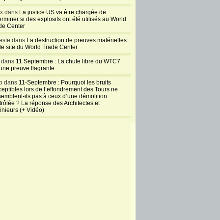
ux dans
La justice US va être chargée de
rminer si des explosifs ont été utilisés au World
de Center
este dans
La destruction de preuves matérielles
 le site du World Trade Center
l dans
11 Septembre : La chute libre du WTC7
 une preuve flagrante
o dans
11-Septembre : Pourquoi les bruits
ceptibles lors de l’effondrement des Tours ne
semblent-ils pas à ceux d’une démolition
trôlée ? La réponse des Architectes et
énieurs (+ Vidéo)