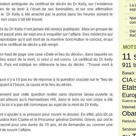
lation ambiguëe du certificat de décès du Dr Kelly, sur l’existence
La 
s de se tenir à l’écart de ses funérailles, et sur une affirmation
exp
 le Dr Kelly a été arraché par la police dans les heures suivant le
Niel
son corps n’ait été trouvé.
cont
écès du Dr Kelly n’ont jamais été rendus publiques. Mais un groupe de
Gér
ont passé près de sept ans à enquêter sur l’affaire. Des médecins qui
Re
mprobable qu’il soit mort de la manière dont Hutton le conclut, et qui
 le certificat de décès a été rempli.
MOTS
11 
re en haut de page une case «Date et lieu du décès», dans laquelle un
eu exact de la mort, si celui ci est connu. Le certificat du Dr Kelly
911 t
03. Puis est indiqué en référence le lieu du décès : "Trouvé mort à
Barack
CIA
oi n’y a t-il pas eu de réponse à la question cruciale sur le "lieu de
C
 quant à l’heure, la cause et le lieu du décès.
Etat
Euro
pensent que cette question restée sans réponse laisse ouverte la
part ailleurs qu’à Harrowdown Hill, dans le bois où son corps a été
Guerre a
si la loi n’a pas été corrompue au sujet de la mort du Dr Kelly.
Internet
Oba
t s’ajouter à la pression pour rouvrir le dossier. En effet, plus tôt ce
 Justice Ken Clarke et le Procureur général Dominic Grieve, qui ont le
Patriot Ac
 le secret pour une durée de 70 ans, et de demander au coroner une
Services
de rouvrir l’affaire.