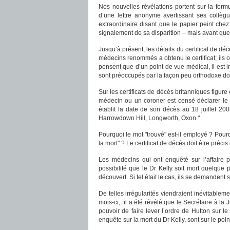
Nos nouvelles révélations portent sur la formu
d’une lettre anonyme avertissant ses collègue
extraordinaire disant que le papier peint chez
signalement de sa disparition – mais avant que 
Jusqu’à présent, les détails du certificat de d
médecins renommés a obtenu le certificat; ils 
pensent que d’un point de vue médical, il est i
sont préoccupés par la façon peu orthodoxe dont
Sur les certificats de décès britanniques figu
médecin ou un coroner est censé déclarer le li
établit la date de son décès au 18 juillet 20
Harrowdown Hill, Longworth, Oxon."
Pourquoi le mot "trouvé" est-il employé ? Pourqu
la mort" ? Le certificat de décès doit être précis
Les médecins qui ont enquêté sur l’affaire 
possibilité que le Dr Kelly soit mort quelque 
découvert. Si tel était le cas, ils se demandent 
De telles irrégularités viendraient inévitablemen
mois-ci, il a été révélé que le Secrétaire à la
pouvoir de faire lever l’ordre de Hutton sur
enquête sur la mort du Dr Kelly, sont sur le point 