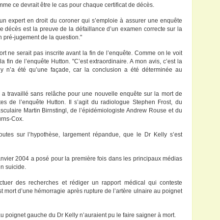
e ce devrait être le cas pour chaque certificat de décès.
n expert en droit du coroner qui s’emploie à assurer une enquête
 de décès est la preuve de la défaillance d’un examen correcte sur la
un pré-jugement de la question."
rt ne serait pas inscrite avant la fin de l’enquête. Comme on le voit
a fin de l’enquête Hutton. "C’est extraordinaire. A mon avis, c’est la
ly n’a été qu’une façade, car la conclusion a été déterminée au
 travaillé sans relâche pour une nouvelle enquête sur la mort de
es de l’enquête Hutton. Il s’agit du radiologue Stephen Frost, du
sculaire Martin Birnstingl, de l’épidémiologiste Andrew Rouse et du
urns-Cox.
tes sur l’hypothèse, largement répandue, que le Dr Kelly s’est
 Janvier 2004 a posé pour la première fois dans les principaux médias
un suicide.
ctuer des recherches et rédiger un rapport médical qui conteste
est mort d’une hémorragie après rupture de l’artère ulnaire au poignet
au poignet gauche du Dr Kelly n’auraient pu le faire saigner à mort.