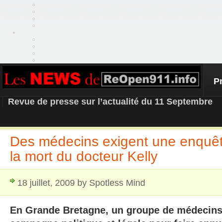
P
REOPEN911 – NEWS
Revue de presse sur l’actualité du 11 Septembre
Des médecins exigent une enquête
la mort du docteur Kelly
18 juillet, 2009 by Spotless Mind
En Grande Bretagne, un groupe de médecins