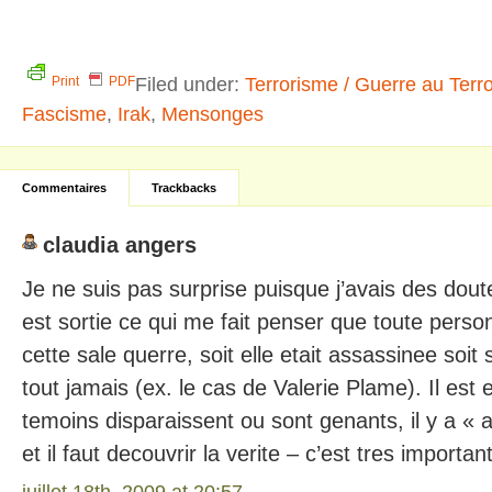
Filed under:
Terrorisme / Guerre au Terr
Print
PDF
Fascisme
,
Irak
,
Mensonges
Commentaires
Trackbacks
claudia angers
Je ne suis pas surprise puisque j’avais des dout
est sortie ce qui me fait penser que toute perso
cette sale querre, soit elle etait assassinee soit 
tout jamais (ex. le cas de Valerie Plame). Il est 
temoins disparaissent ou sont genants, il y a « 
et il faut decouvrir la verite – c’est tres important
juillet 18th, 2009 at 20:57