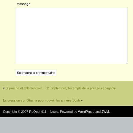
Message
«
Si proche et tellement loin… 11 Septembre, l’exemple de la presse espagnole
La pression sur Obama pour rouvrir les années Bush
»
Copyright © 2007 ReOpen911 – News. Powered by
WordPress
and
JWM
.