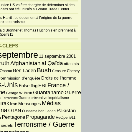
justice US va être chargée de déterminer si des
losifs ont été utilisés au World Trade Center
s Harrit : Le document à l’origine de la guerre
re le terrorisme
ald Bronner et Thomas Huchon s’en prennent à
Open911
-CLEFS
septembre
11 septembre 2001
ruth
Afghanistan
al Qaïda
attentats
Bush
Ben Laden
 Obama
Censure
Cheney
Droits de l'homme
ommission d'enquête
s-Unis
France /
FBI
False flag
pe
Guantanamo
Guerre
George W. Bush
Guerre préventive
u Terrorisme
Impérialisme
Médias
Irak
Iran
Mensonges
ma
OTAN
Pakistan
Oussama ben Laden
Propagande
Pentagone
ReOpen911
t
Terrorisme / Guerre
 secrets