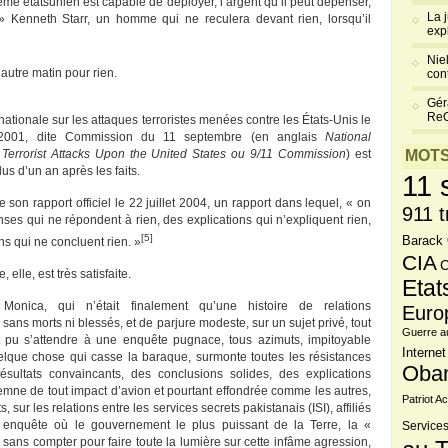
tème étatsunien est capable de déployer, l’argent qu’il peut dépenser,
La 
 Kenneth Starr, un homme qui ne reculera devant rien, lorsqu’il
exp
Niel
 autre matin pour rien.
cont
Gér
Re
tionale sur les attaques terroristes menées contre les États-Unis le
2001, dite Commission du 11 septembre (en anglais
National
errorist Attacks Upon the United States ou 9/11 Commission
) est
MOTS
us d’un an après les faits.
11 
 son rapport officiel le 22 juillet 2004, un rapport dans lequel, « on
911 t
es qui ne répondent à rien, des explications qui n’expliquent rien,
[5]
Barack
ns qui ne concluent rien. »
CIA
C
 elle, est très satisfaite.
Etat
e Monica, qui n’était finalement qu’une histoire de relations
Euro
 sans morts ni blessés, et de parjure modeste, sur un sujet privé, tout
Guerre a
 pu s’attendre à une enquête pugnace, tous azimuts, impitoyable
Internet
lque chose qui casse la baraque, surmonte toutes les résistances
Oba
ultats convaincants, des conclusions solides, des explications
demne de tout impact d’avion et pourtant effondrée comme les autres,
Patriot Ac
s, sur les relations entre les services secrets pakistanais (ISI), affiliés
 enquête où le gouvernement le plus puissant de la Terre, la «
Services
ans compter pour faire toute la lumière sur cette infâme agression,