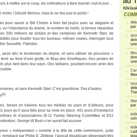
au T
s à mettre sur le coup, les ordinateurs à faire tourner, nuit et jour…
Wikilea
té violés ! Désolé Monica, mais tu ne fais pas le poids !
COMM
Mik
s pour savoir si Bill Clinton a bien fait joujou avec sa stagiaire et
par
is, vu l’importance du drame, le nombre de morts, la terreur répandue
bien 500 millions de dollars et des centaines de Kenneth Starr, de
dom
rédités pour fouiller tous les bureaux, mêmes ovales, interroger tous
don
rabie Saoudite, Pakistan…
une
Mou
, pesé dès le lendemain du drame, et sans utiliser de procureur «
don
 terré au fond d’une grotte, le fléau des Soviétiques. Des pirates de
une
ants plus tard dans leur pays. Des talibans, pourtant encore amis des
ossible.
Car
Blee
lav
déte
emaines, et sans Kenneth Starr. C’est grandiose. Pas d’autres
Tra
[6]
es
.
Mar
rs, tenant en haleine tous les médias du pays et d’ailleurs, pour
par
1 jours qu’il aura fallu pour sa mise en place. 441 jours d’insistance
kid
victimes et d’associations (9-11 Family Steering Committee et 9/11
con
bstination, George W Bush n’en aurait fait aucune.
kid
reur « indépendant » nommé à la tête de cette commission, juste
Lad
 remplacé par Philip D. Zelikow, l’avocat républicain dépendant très
pou