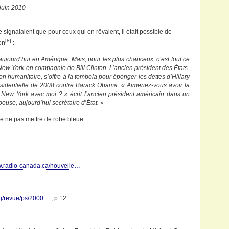
 juin 2010
signalaient que pour ceux qui en rêvaient, il était possible de
[8]
on
:
aujourd’hui en Amérique. Mais, pour les plus chanceux, c’est tout ce
New York en compagnie de Bill Clinton. L’ancien président des États-
on humanitaire, s’offre à la tombola pour éponger les dettes d’Hillary
dentielle de 2008 contre Barack Obama. « Aimeriez-vous avoir la
New York avec moi ? » écrit l’ancien président américain dans un
ouse, aujourd’hui secrétaire d’État. »
de ne pas mettre de robe bleue.
ww.radio-canada.ca/nouvelle…
org/revue/ps/2000…
, p.12