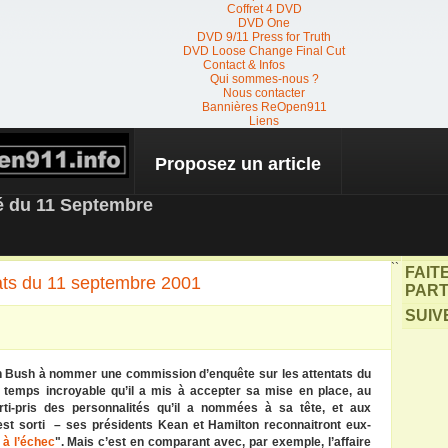
Coffret 4 DVD
DVD One
DVD 9/11 Press for Truth
DVD Loose Change Final Cut
Contact & Infos
Qui sommes-nous ?
Nous contacter
Bannières ReOpen911
Liens
Proposez un article
 NEWS
té du 11 Septembre
``
FAIT
ats du 11 septembre 2001
PART
SUIV
on Bush à nommer une commission d’enquête sur les attentats du
temps incroyable qu’il a mis à accepter sa mise en place, au
arti-pris des personnalités qu’il a nommées à sa tête, et aux
 est sorti – ses présidents Kean et Hamilton reconnaitront eux-
à l’échec
". Mais c’est en comparant avec, par exemple, l’affaire