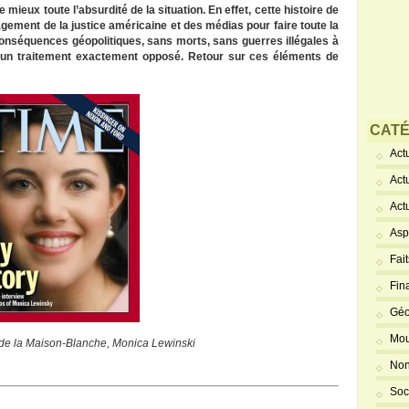
mieux toute l’absurdité de la situation. En effet, cette histoire de
agement de la justice américaine et des médias pour faire toute la
es conséquences géopolitiques, sans morts, sans guerres illégales à
ubi un traitement exactement opposé. Retour sur ces éléments de
CATÉ
Actu
Act
Act
Asp
Fai
Fin
Géo
Mou
e de la Maison-Blanche, Monica Lewinski
Non
Soc