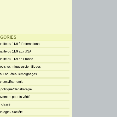
GORIES
alité du 11/9 à l'international
ualité du 11/9 aux USA
ualité du 11/9 en France
ects techniques/scientifiques
ts/ Enquêtes/Témoignages
ances /Economie
politique/Géostratégie
vement pour la vérité
 classé
iologie / Société