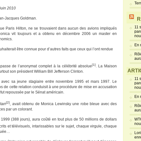
Ter
 juin 2010
Jean-Jacques Goldman.
R
11 
ue Paris Hilton, ne se trouvaient dans aucun des avions impliqués
par
Monica vit toujours et a obtenu en décembre 2006 un master en
nou
onomics.
En 
aiterait être connue pour d’autres faits que ceux qui l’ont rendue
Rôl
aur
[1]
passe de l’anonymat complet à la célébrité absolue
. La Maison
ARTI
tout son président William Bill Jefferson Clinton.
11 
es avec sa jeune stagiaire entre novembre 1995 et mars 1997. Le
par
s de cette relation conduisit à une procédure de mise en accusation
nou
fut repoussée par le Sénat américain.
En 
[2]
tarr
, avait obtenu de Monica Lewinsky une robe bleue avec des
Rôl
es par un colorant.
aur
1999 (388 jours), aura coûté en tout plus de 50 millions de dollars
WTC
nou
crits et télévisuels, intarissables sur le sujet, chaque virgule, chaque
équée…
Lor
enr