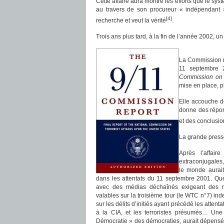
Cette affaire aura montré les efforts que le sys
au travers de son procureur « indépendant »
[4]
recherche et veut la vérité
.
Trois ans plus tard, à la fin de l’année 2002, un
La Commission na
11 septembre 
Commission on T
mise en place, pl
Elle accouche de
donne des répons
et des conclusio
La grande presse,
Après l’affair
extraconjugales,
le monde aurait
dans les attentats du 11 septembre 2001. Que
avec des médias déchaînés exigeant des rés
valables sur la troisième tour (le WTC n°7) in
sur les délits d’initiés ayant précédé les attentat
à la CIA, et les terroristes présumés… Une
Démocratie » des démocraties, aurait dépensé s