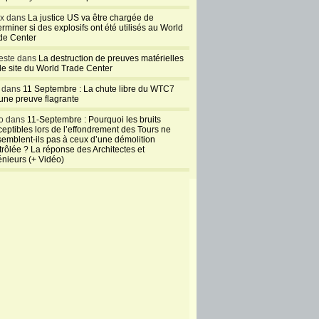
ux dans
La justice US va être chargée de
rminer si des explosifs ont été utilisés au World
de Center
este dans
La destruction de preuves matérielles
 le site du World Trade Center
l dans
11 Septembre : La chute libre du WTC7
 une preuve flagrante
o dans
11-Septembre : Pourquoi les bruits
ceptibles lors de l’effondrement des Tours ne
semblent-ils pas à ceux d’une démolition
trôlée ? La réponse des Architectes et
énieurs (+ Vidéo)