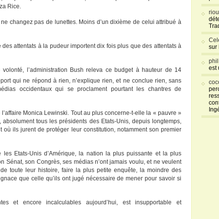
za Rice.
rio
déte
, ne changez pas de lunettes. Moins d’un dixième de celui attribué à
Tra
Cel
des attentats à la pudeur importent dix fois plus que des attentats à
sur
phi
est
 volonté, l’administration Bush releva ce budget à hauteur de 14
port qui ne répond à rien, n’explique rien, et ne conclue rien, sans
coc
ias occidentaux qui se proclament pourtant les chantres de
per
res
con
Ing
’affaire Monica Lewinski. Tout au plus concerne-t-elle la « pauvre »
e, absolument tous les présidents des Etats-Unis, depuis longtemps,
 où ils jurent de protéger leur constitution, notamment son premier
les Etats-Unis d’Amérique, la nation la plus puissante et la plus
on Sénat, son Congrès, ses médias n’ont jamais voulu, et ne veulent
 de toute leur histoire, faire la plus petite enquête, la moindre des
gnace que celle qu’ils ont jugé nécessaire de mener pour savoir si
tes et encore incalculables aujourd’hui, est insupportable et