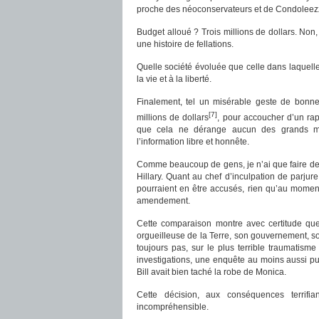
proche des néoconservateurs et de Condoleez
Budget alloué ? Trois millions de dollars. Non
une histoire de fellations.
Quelle société évoluée que celle dans laquelle 
la vie et à la liberté.
Finalement, tel un misérable geste de bonne
[7]
millions de dollars
, pour accoucher d’un rap
que cela ne dérange aucun des grands méd
l’information libre et honnête.
Comme beaucoup de gens, je n’ai que faire de l
Hillary. Quant au chef d’inculpation de parjur
pourraient en être accusés, rien qu’au moment
amendement.
Cette comparaison montre avec certitude que 
orgueilleuse de la Terre, son gouvernement, s
toujours pas, sur le plus terrible traumatisme
investigations, une enquête au moins aussi pu
Bill avait bien taché la robe de Monica.
Cette décision, aux conséquences terrifian
incompréhensible.