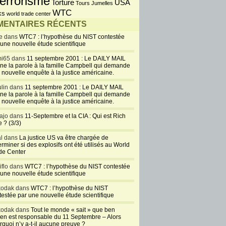
errorisme
USA
Torture
Tours Jumelles
WTC
ks
world trade center
ENTAIRES RÉCENTS
e dans
WTC7 : l’hypothèse du NIST contestée
 une nouvelle étude scientifique
i65 dans
11 septembre 2001 : Le DAILY MAIL
ne la parole à la famille Campbell qui demande
 nouvelle enquête à la justice américaine.
lin dans
11 septembre 2001 : Le DAILY MAIL
ne la parole à la famille Campbell qui demande
 nouvelle enquête à la justice américaine.
ajo dans
11-Septembre et la CIA : Qui est Rich
 ? (3/3)
al dans
La justice US va être chargée de
rminer si des explosifs ont été utilisés au World
de Center
iflo dans
WTC7 : l’hypothèse du NIST contestée
 une nouvelle étude scientifique
kodak dans
WTC7 : l’hypothèse du NIST
testée par une nouvelle étude scientifique
kodak dans
Tout le monde « sait » que ben
en est responsable du 11 Septembre – Alors
rquoi n’y a-t-il aucune preuve ?