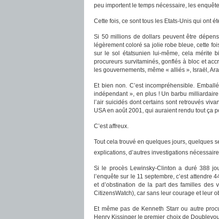
peu importent le temps nécessaire, les enquêteur
Cette fois, ce sont tous les Etats-Unis qui ont é
Si 50 millions de dollars peuvent être dépensé
légèrement coloré sa jolie robe bleue, cette fo
sur le sol étatsunien lui-même, cela mérite 
procureurs survitaminés, gonflés à bloc et acc
les gouvernements, même « alliés », Israël, A
Et bien non. C’est incompréhensible. Emballé
indépendant », en plus ! Un barbu milliardaire
l’air suicidés dont certains sont retrouvés viv
USA en août 2001, qui auraient rendu tout ça p
C’est affreux.
Tout cela trouvé en quelques jours, quelques s
explications, d’autres investigations nécessair
Si le procès Lewinsky-Clinton a duré 388 jou
l’enquête sur le 11 septembre, c’est attendre 44
et d’obstination de la part des familles des 
CitizensWatch), car sans leur courage et leur o
Et même pas de Kenneth Starr ou autre procu
Henry Kissinger le premier choix de Doubleyou,