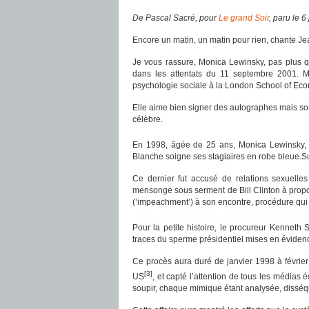
De Pascal Sacré, pour
Le grand Soir
, paru le 6
Encore un matin, un matin pour rien, chante 
Je vous rassure, Monica Lewinsky, pas plus q
dans les attentats du 11 septembre 2001. 
psychologie sociale à la London School of Ec
Elle aime bien signer des autographes mais souh
célèbre.
En 1998, âgée de 25 ans, Monica Lewinsky, 
Blanche soigne ses stagiaires en robe bleue.Sur
Ce dernier fut accusé de relations sexuell
mensonge sous serment de Bill Clinton à propo
(’impeachment’) à son encontre, procédure qui 
Pour la petite histoire, le procureur Kenneth S
traces du sperme présidentiel mises en évidenc
Ce procès aura duré de janvier 1998 à février 
[3]
US
, et capté l’attention de tous les médias é
soupir, chaque mimique étant analysée, diss