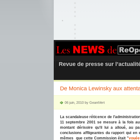
REOPEN911 –
Revue de presse sur l’actuali
De Monica Lewinsky aux attent
06 juin, 2010 by GeantVert
La scandaleuse réticence de l’administrati
11 septembre 2001 se mesure à la fois au 
montant dérisoire qu’il lui a alloué, au p
conclusions affligeantes du rapport qui en
mêmes que cette Commission était "
vouée 