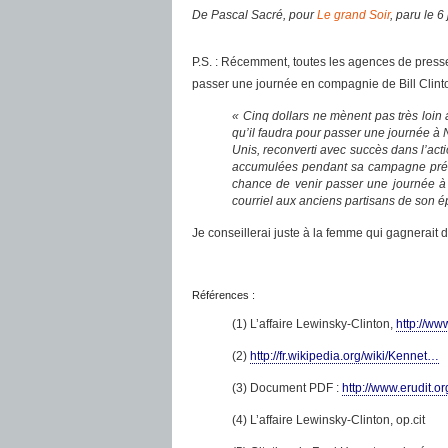
De Pascal Sacré, pour
Le grand Soir
, paru le 6
P.S. : Récemment, toutes les agences de presse 
passer une journée en compagnie de Bill Clint
« Cinq dollars ne mènent pas très loin 
qu’il faudra pour passer une journée à 
Unis, reconverti avec succès dans l’acti
accumulées pendant sa campagne prési
chance de venir passer une journée à 
courriel aux anciens partisans de son ép
Je conseillerai juste à la femme qui gagnerait 
Références :
(1) L’affaire Lewinsky-Clinton,
http://w
(2)
http://fr.wikipedia.org/wiki/Kennet…
(3) Document PDF :
http://www.erudit.
(4) L’affaire Lewinsky-Clinton, op.cit