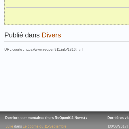
Publié dans
Divers
URL courte : https://www.reopen911.info/1816.html
Derniers commentaires (hors ReOpen911 News) :
Dernières vid
Julie
dans
Le dogme du 11-Septembre
[30/08/2017]