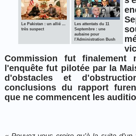
s'
en
Se
Le Pakistan : un allié ...
Les attentats du 11
s
très suspect
Septembre : une
aubaine pour
mé
l'Administration Bush
v
Commission fut finalement 
l'enquête fut pilotée par la M
d'obstacles et d'obstruct
conclusions du rapport fure
que ne commencent les auditi
« Pouvez-vous croire qu’à la suite d’un 