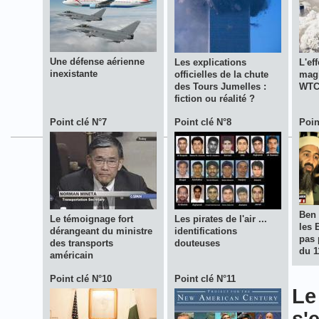
Une défense aérienne
Les explications
L'ef
inexistante
officielles de la chute
magi
des Tours Jumelles :
WTC
fiction ou réalité ?
Point clé N°7
Point clé N°8
Poin
Ben 
Le témoignage fort
Les pirates de l'air ...
les 
dérangeant du ministre
identifications
pas 
des transports
douteuses
du 1
américain
Point clé N°10
Point clé N°11
Le