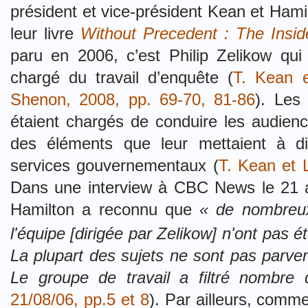
président et vice-président Kean et Ham
leur livre
Without Precedent : The Insid
paru en 2006, c’est Philip Zelikow qui 
chargé du travail d’enquête (
T. Kean e
Shenon, 2008, pp. 69-70,
81-86
). Les
étaient chargés de conduire les audienc
des éléments que leur mettaient à dis
services gouvernementaux (
T. Kean et 
Dans une interview à CBC News le 21 a
Hamilton a reconnu que
« de nombreu
l'équipe
[
dirigée par Zelikow
]
n'ont pas é
La plupart des sujets ne sont pas parve
Le groupe de travail a filtré nombr
21/08/06, pp.5 et 8
). Par ailleurs, comme