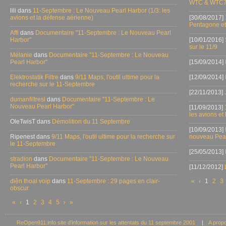
WTC & WTC7
lili dans
11-Septembre : Le Nouveau Pearl Harbor (1/3: les
avions et la défense aérienne)
[30/08/2017]
Pentagone et
Affi
dans
Documentaire "11-Septembre : Le Nouveau Pearl
Harbor"
[10/01/2016]
sur le 11/9
Mélanie
dans
Documentaire "11-Septembre : Le Nouveau
Pearl Harbor"
[15/09/2014]
Elektrostatik Filtre
dans
9/11 Maps, l'outil ultime pour la
[12/09/2014]
recherche sur le 11-Septembre
[22/11/2013]
dumanfiltresi
dans
Documentaire "11-Septembre : Le
Nouveau Pearl Harbor"
[11/09/2013]
les avions et
OleTwisT dans
Démolition du 11 Septembre
[10/09/2013]
Ripenest dans
9/11 Maps, l'outil ultime pour la recherche sur
nouveau Pear
le 11-Septembre
[25/05/2013]
stradion
dans
Documentaire "11-Septembre : Le Nouveau
Pearl Harbor"
[11/12/2012]
điện thoại voip
dans
11-Septembre : 29 pages en clair-
«
‹
1
2
3
obscur
«
‹
1
2
3
4
5
›
»
ReOpen911.info site d’information sur les attentats du 11 septembre 2001
|
A prop