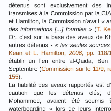
détenus
sont exclusivement des in
transmises à la Commission par la CI
et Hamilton, la Commission n'avait
« a
des informations [...] fournies »
(
T. Ke
Or, c'est sur la base des aveux de
K
autres détenus -
« les seules sources
Kean et L. Hamilton,
2006
, pp. 118/
établir un lien entre al-Qaida, Ben
Septembre
(
Commission sur le 11/9, rap
155
).
La fiabilité des aveux rapportés est d
caution que les détenus clés, d
Mohammed, avaient été soumis 
waterboarding » lors de leurs interr