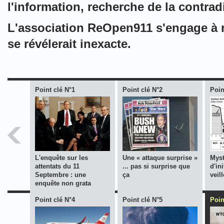
l'information, recherche de la contrad
L'association ReOpen911 s'engage à re
se révélerait inexacte.
Point clé N°1
Point clé N°2
Poin
L'enquête sur les
Une « attaque surprise »
Myst
attentats du 11
... pas si surprise que
d'in
Septembre : une
ça
veil
enquête non grata
Point clé N°4
Point clé N°5
Poin