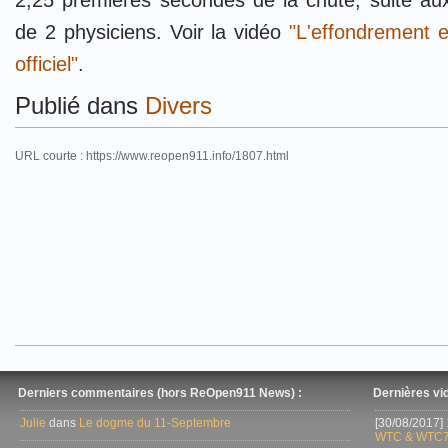
2,25 premières secondes de la chute, suite au
de 2 physiciens. Voir la vidéo
"L'effondrement 
officiel"
.
Publié dans
Divers
URL courte : https://www.reopen911.info/1807.html
Derniers commentaires (hors ReOpen911 News) :
Dernières vid
Julie
dans
Le dogme du 11-Septembre
[30/08/2017]
WTC & WTC7