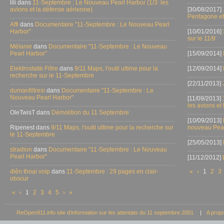
lili dans
11-Septembre : Le Nouveau Pearl Harbor (1/3: les
avions et la défense aérienne)
[30/08/2017]
Pentagone et
Affi
dans
Documentaire "11-Septembre : Le Nouveau Pearl
Harbor"
[10/01/2016]
sur le 11/9
Mélanie
dans
Documentaire "11-Septembre : Le Nouveau
Pearl Harbor"
[15/09/2014]
Elektrostatik Filtre
dans
9/11 Maps, l'outil ultime pour la
[12/09/2014]
recherche sur le 11-Septembre
[22/11/2013]
dumanfiltresi
dans
Documentaire "11-Septembre : Le
Nouveau Pearl Harbor"
[11/09/2013]
les avions et
OleTwisT dans
Démolition du 11 Septembre
[10/09/2013]
Ripenest dans
9/11 Maps, l'outil ultime pour la recherche sur
nouveau Pear
le 11-Septembre
[25/05/2013]
stradion
dans
Documentaire "11-Septembre : Le Nouveau
Pearl Harbor"
[11/12/2012]
điện thoại voip
dans
11-Septembre : 29 pages en clair-
«
‹
1
2
3
obscur
«
‹
1
2
3
4
5
›
»
ReOpen911.info site d’information sur les attentats du 11 septembre 2001
|
A prop