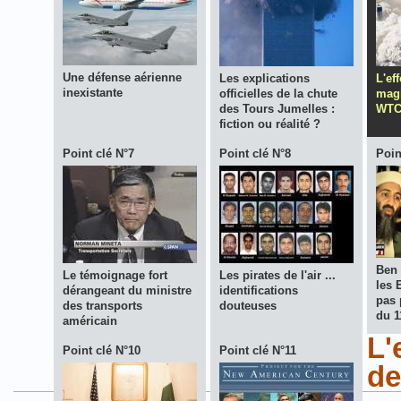
Une défense aérienne
Les explications
L'ef
inexistante
officielles de la chute
magi
des Tours Jumelles :
WTC
fiction ou réalité ?
Point clé N°7
Point clé N°8
Poin
Ben 
Le témoignage fort
Les pirates de l'air ...
les 
dérangeant du ministre
identifications
pas 
des transports
douteuses
du 1
américain
L'
Point clé N°10
Point clé N°11
de