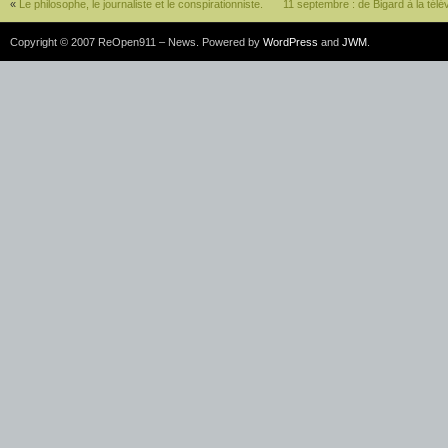
«
Le philosophe, le journaliste et le conspirationniste.
11 septembre : de Bigard à la tél
Copyright © 2007 ReOpen911 – News. Powered by
WordPress
and
JWM
.