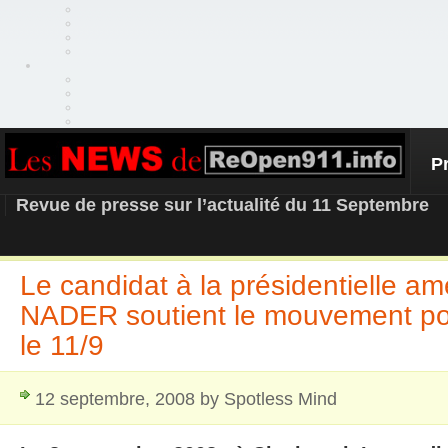
P
REOPEN911 – NEWS
Revue de presse sur l’actualité du 11 Septembre
Le candidat à la présidentielle a
NADER soutient le mouvement pour
le 11/9
12 septembre, 2008 by Spotless Mind