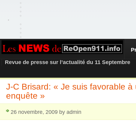
P
REOPEN911 – NEWS
Revue de presse sur l’actualité du 11 Septembre
J-C Brisard: « Je suis favorable à
enquête »
26 novembre, 2009 by admin