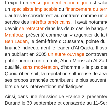
L’expert en
renseignement économique
est sal
un
spécialiste implacable
du
financement du ter
d’autres le considèrent au contraire comme un
a
service des
intérêts américains
. Il avait notam
devoir
se rétracter
dans les deux cas, le banqui
Mahfouz
, présenté comme un « argentier de la 
Ben Laden
, le demi-frère d’Oussama, pointé du 
financé indirectement le leader d’Al Qaida. Il ava
en publiant en 2005
un autre ouvrage
controvers
public numéro un en Irak, Abou Moussab Al-Zarkao
qualifié,
sans modération
, d’homme « le plus d
Quoiqu’il en soit, la réputation sulfureuse de Je
ses propos tranchés contribuent le plus souvent 
lors de ses interventions médiatiques.
Ainsi, dans une émission de France 2, présenté
Durand le 30 septembre et consacrée au 11-Septe