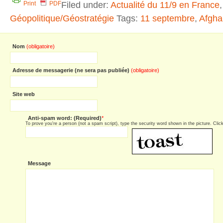
Filed under:
Actualité du 11/9 en France
,
Print
PDF
Géopolitique/Géostratégie
Tags:
11 septembre
,
Afgha
Nom
(obligatoire)
Adresse de messagerie (ne sera pas publiée)
(obligatoire)
Site web
Anti-spam word: (Required)
*
To prove you're a person (not a spam script), type the security word shown in the picture. Click 
Message