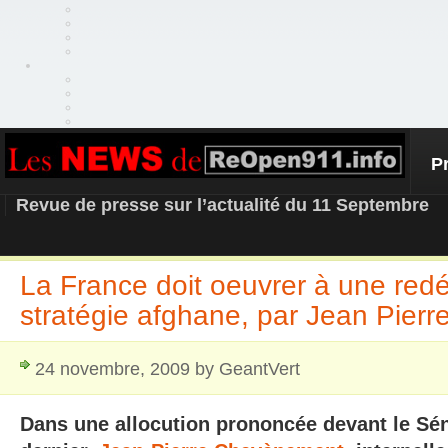
P
REOPEN911 – NEWS
Revue de presse sur l’actualité du 11 Septembre
La France doit oeuvrer à une redéf
stratégie afghane, par Jean Pie
24 novembre, 2009 by GeantVert
Dans une allocution prononcée devant le Sé