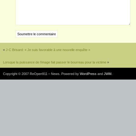
«
J-C Brisard: « Je suis favorable à une nouvelle enquête »
Lorsque la puissance de l’image fait passer le bourreau pour la victime
»
Copyright © 2007 ReOpen911 – News. Powered by
WordPress
and
JWM
.