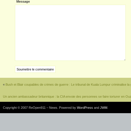
Message
«
Bush et Blair coupables de crimes de guerre : Le tribunal de Kuala Lumpur criminalise la
Un ancien ambassadeur britannique : la CIA envoie des personnes se faire torturer en Ou
Copyright © 2007 ReOpen911 – News. Powered by
WordPress
and
JWM
.