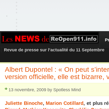
P
REOPEN911 – NEWS
Revue de presse sur l’actualité du 11 Septembre
Albert Dupontel : « On peut s’inte
version officielle, elle est bizarre, v
13 novembre, 2009 by Spotless Mind
Juliette Binoche
,
Marion Cotillard
, et plus 