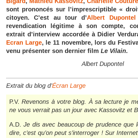
Bigard
,
Mathieu Kassovitz
,
Charlélie Coutur
sont prononcés sur l’imprescriptible « droi
citoyen. C’est au tour d’
Albert Dupontel
revendication légitime à son compte, c
extrait d’interview accordée à Didier Verdur
Ecran Large
,
le 11 novembre,
lors du Festiva
venu présenter son dernier film
Le Vilain
.
Albert Dupontel
Extrait du blog d’
Écran Large
P.V.
Revenons à votre blog. À sa lecture je 
ne vous verrait pas un jour avec Kassovitz et B
A.D.
Je dis avec beaucoup de prudence que l
dire, c’est qu’on peut s’interroger ! Sur Internet