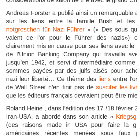
considérations de salon de thé avec le grand 
Andreas Förster a publié ainsi un remarquable art
sur les liens entre la famille Bush et l
notgroschen für Nazi-Führer
» (« Des sous qu
valent de l’or pour le Führer des nazis») 
clairement mis en cause pour ses liens avec le 
de l’Union Banking Company qui travailla a
jusqu’en 1942, et servi d’intermédiaire comme
sommes payées par des juifs aisés pour ach
nazi leur liberté… Ce thème des
liens
entre l’o
de Wall Street n’en finit pas de
susciter les liv
que les éditeurs français devraient peut-être mie
Roland Heine , dans l’édition des 17 /18 février 
Iran-USA, a abordé dans son article «
Kriegs
(des raisons made in USA pour faire la gu
américaines récentes menées sous faux pa