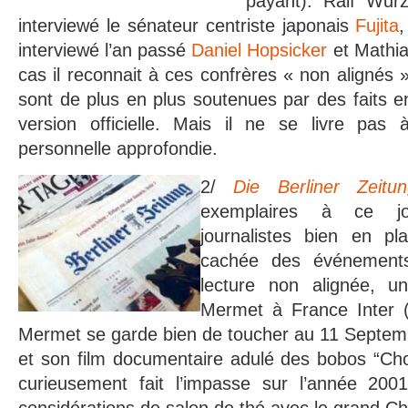
payant): Ralf Wu
interviewé le sénateur centriste japonais
Fujita
,
interviewé l’an passé
Daniel Hopsicker
et Mathia
cas il reconnait à ces confrères « non alignés 
sont de plus en plus soutenues par des faits en
version officielle. Mais il ne se livre pas
personnelle approfondie.
2/
Die Berliner Zeitun
exemplaires à ce jo
journalistes bien en pl
cachée des événements
lecture non alignée, 
Mermet à France Inter 
Mermet se garde bien de toucher au 11 Septemb
et son film documentaire adulé des bobos “C
curieusement fait l’impasse sur l’année 200