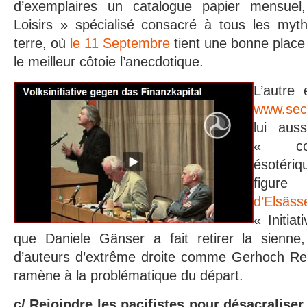
d’exemplaires un catalogue papier mensue
Loisirs » spécialisé consacré à tous les myt
terre, où
le 11 Septembre
tient une bonne place
le meilleur côtoie l’anecdotique.
L’autre
www.secr
lui aus
« con
ésotéri
figu
d’Elsäss
« Initiat
que Daniele Gänser a fait retirer la sienne
d’auteurs d’extrême droite comme Gerhoch Re
ramène à la problématique du départ.
c/ Rejoindre les pacifistes pour désacraliser