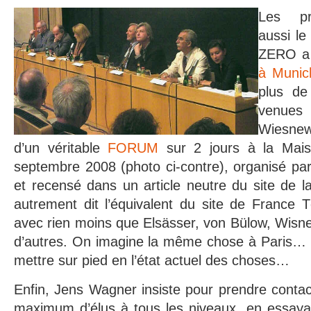
Les pro
aussi le
ZERO a t
à Munic
plus de
venues
Wiesnew
d’un véritable
FORUM
sur 2 jours à la Mais
septembre 2008 (photo ci-contre), organisé pa
et recensé dans un article neutre du site de 
autrement dit l’équivalent du site de France T
avec rien moins que Elsässer, von Bülow, Wisne
d’autres. On imagine la même chose à Paris… U
mettre sur pied en l’état actuel des choses…
Enfin, Jens Wagner insiste pour prendre conta
maximum d’élus à tous les niveaux, en essayan