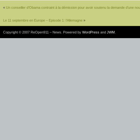
«
Un conseiller d’Obama contraint à la démission pour avoir soutenu la demande d’une no
Le 11 septembre en Europe – Episode 1: l’Allemagne
»
Copyright © 2007 ReOpen911 – News. Powered by
WordPress
and
JWM
.