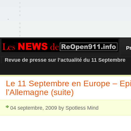
P
REOPEN911 – NEWS
Revue de presse sur l’actualité du 11 Septembre
Le 11 Septembre en Europe – Epi
l’Allemagne (suite)
04 septembre, 2009 by Spotless Mind