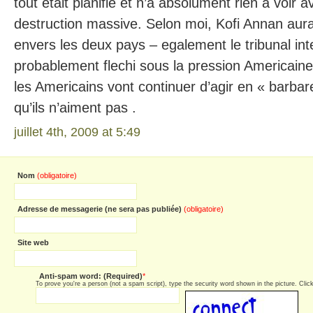
tout etait planifie et n’a absolument rien a voir 
destruction massive. Selon moi, Kofi Annan aura
envers les deux pays – egalement le tribunal inte
probablement flechi sous la pression Americain
les Americains vont continuer d’agir en « barbar
qu’ils n’aiment pas .
juillet 4th, 2009 at 5:49
Nom
(obligatoire)
Adresse de messagerie (ne sera pas publiée)
(obligatoire)
Site web
Anti-spam word: (Required)
*
To prove you're a person (not a spam script), type the security word shown in the picture. Click 