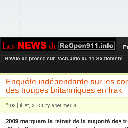
P
REOPEN911 – NEWS
Revue de presse sur l’actualité du 11 Septembre
Enquête indépendante sur les con
des troupes britanniques en Irak
02 juillet, 2009 by apetimedia
2009 marquera le retrait de la majorité des 