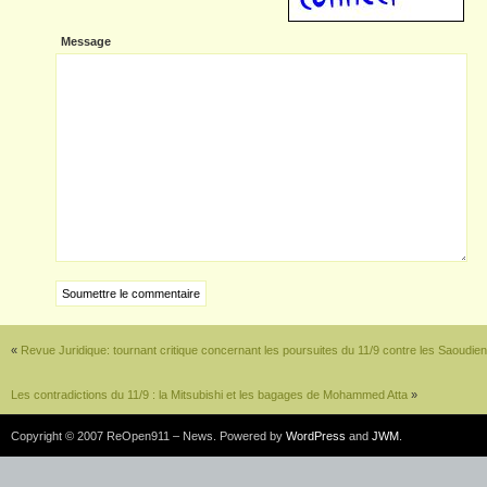
Message
«
Revue Juridique: tournant critique concernant les poursuites du 11/9 contre les Saoudie
Les contradictions du 11/9 : la Mitsubishi et les bagages de Mohammed Atta
»
Copyright © 2007 ReOpen911 – News. Powered by
WordPress
and
JWM
.