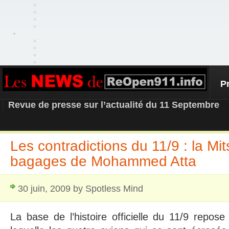
P
REOPEN911 – NEWS
Revue de presse sur l’actualité du 11 Septembre
Les contradictions du 11/9 : la Mit
bagages de Mohammed Atta
30 juin, 2009 by Spotless Mind
La base de l’histoire officielle du 11/9 repose 