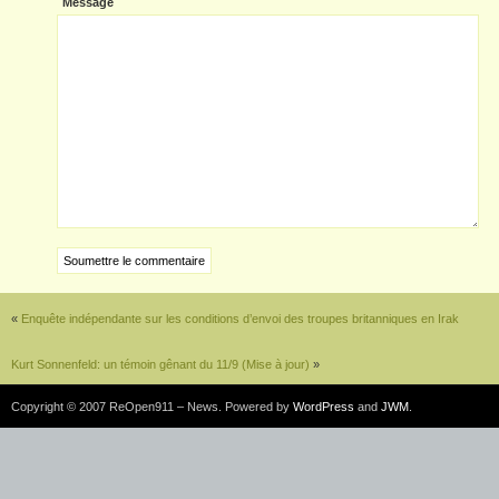
Message
«
Enquête indépendante sur les conditions d’envoi des troupes britanniques en Irak
Kurt Sonnenfeld: un témoin gênant du 11/9 (Mise à jour)
»
Copyright © 2007 ReOpen911 – News. Powered by
WordPress
and
JWM
.