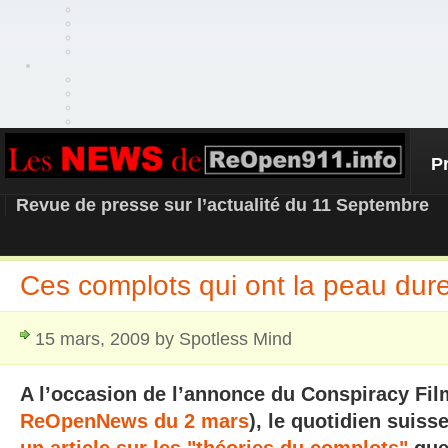
P
REOPEN911 – NEWS
Revue de presse sur l’actualité du 11 Septembre
Ces complots qui ont la peau dur
15 mars, 2009 by Spotless Mind
A l’occasion de l’annonce du Conspiracy Film
ReOpenNews du 2 mars
), le quotidien suiss