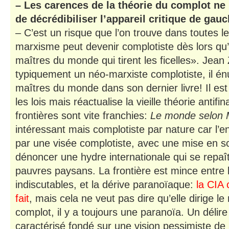
– Les carences de la théorie du complot ne 
de décrédibiliser l’appareil critique de gau
– C’est un risque que l’on trouve dans toutes le
marxisme peut devenir complotiste dès lors qu
maîtres du monde qui tirent les ficelles». Jean 
typiquement un néo-marxiste complotiste, il én
maîtres du monde dans son dernier livre! Il est 
les lois mais réactualise la vieille théorie antifi
frontières sont vite franchies:
Le monde selon 
intéressant mais complotiste par nature car l’e
par une visée complotiste, avec une mise en s
dénoncer une hydre internationale qui se repaî
pauvres paysans. La frontière est mince entre le
indiscutables, et la dérive paranoïaque:
la CIA 
fait
, mais cela ne veut pas dire qu’elle dirige 
complot, il y a toujours une paranoïa. Un délire 
caractérisé fondé sur une vision pessimiste de l’