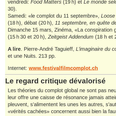
vendredi:
Food Matters
(19 h) et
Le monde sel
30).
Samedi: «le complot du 11 septembre»,
Loose
(18 h), débat (20 h),
11 septembre, en quête de
Dimanche 15 mars, Zinéma, «La conspiration 
(15 h 30 et 20 h),
Zeitgeist Addendum
(18 h et 
A lire
. Pierre-André Taguieff,
L’imaginaire du 
et une Nuits. 213 pp.
Internet:
www.festivalfilmcomplot.ch
Le regard critique dévalorisé
Les théories du complot global ne sont pas neu
leur offre une caisse de résonance jamais attei
pleuvent, s’alimentent les unes les autres, s’aut
«vérités cachées» concernent aussi bien la fau