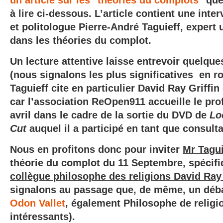
un article sur les "théories du complots"
que
à lire ci-dessous. L’article contient une int
et politologue Pierre-André Taguieff, expert 
dans les théories du complot.
Un lecture attentive laisse entrevoir quelqu
(nous signalons les plus significatives en ro
Taguieff cite en particulier David Ray Griffin
car l’association ReOpen911 accueille le pr
avril dans le cadre de la sortie du DVD de
Lo
Cut
auquel il a participé en tant que consulta
Nous en profitons donc pour inviter
Mr Tagui
théorie du complot du 11 Septembre, spécif
collègue philosophe des religions David Ray 
signalons au passage que, de même, un débat
Odon Vallet
, également Philosophe de religio
intéressants).