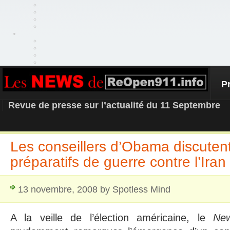
P
REOPEN911 – NEWS
Revue de presse sur l’actualité du 11 Septembre
Les conseillers d’Obama discuten
préparatifs de guerre contre l’Iran
13 novembre, 2008 by Spotless Mind
A la veille de l’élection américaine, le
Ne