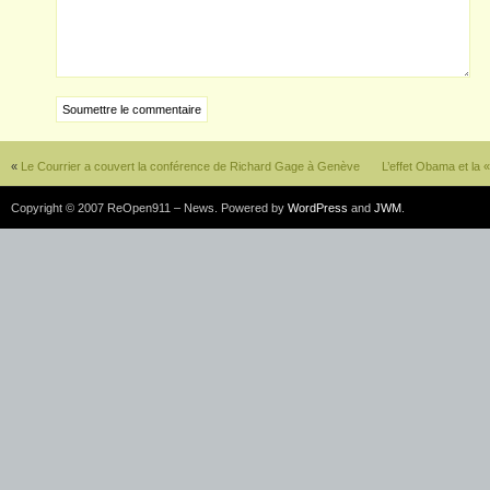
«
Le Courrier a couvert la conférence de Richard Gage à Genève
L’effet Obama et la «
Copyright © 2007 ReOpen911 – News. Powered by
WordPress
and
JWM
.