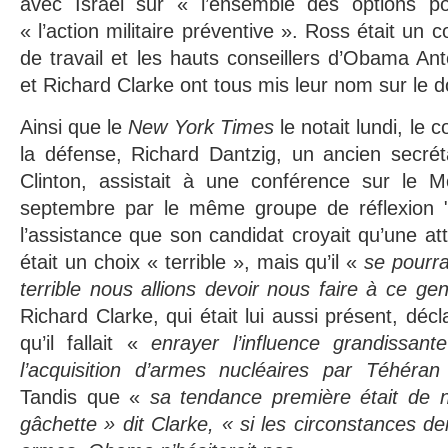
avec Israël sur « l’ensemble des options po
« l’action militaire préventive ». Ross était un
de travail et les hauts conseillers d’Obama A
et Richard Clarke ont tous mis leur nom sur le 
Ainsi que le
New York Times
le notait lundi, le 
la défense, Richard Dantzig, un ancien secrét
Clinton, assistait à une conférence sur le 
septembre par le même groupe de réflexion "pr
l’assistance que son candidat croyait qu’une atta
était un choix « terrible », mais qu’il «
se pourr
terrible nous allions devoir nous faire à ce ge
Richard Clarke, qui était lui aussi présent, dé
qu’il fallait «
enrayer l’influence grandissa
l’acquisition d’armes nucléaires par Téhéran 
Tandis que «
sa tendance première était de 
gâchette » dit Clarke, « si les circonstances d