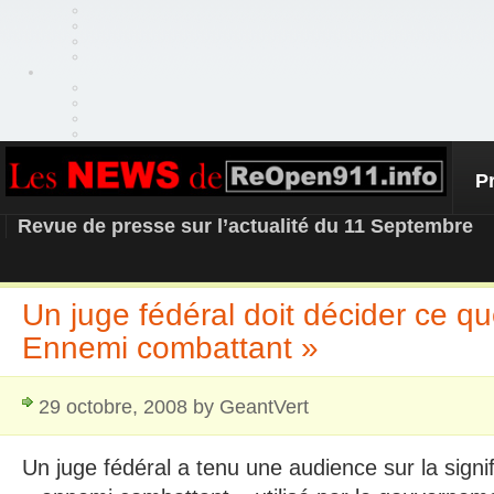
P
REOPEN911 – NEWS
Revue de presse sur l’actualité du 11 Septembre
Un juge fédéral doit décider ce que
Ennemi combattant »
29 octobre, 2008 by GeantVert
Un juge fédéral a tenu une audience sur la signi