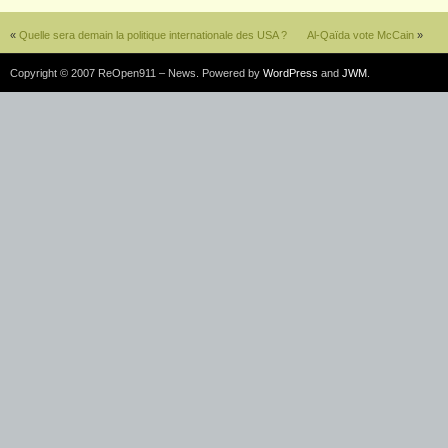
«
Quelle sera demain la politique internationale des USA ?
Al-Qaïda vote McCain
»
Copyright © 2007 ReOpen911 – News. Powered by
WordPress
and
JWM
.