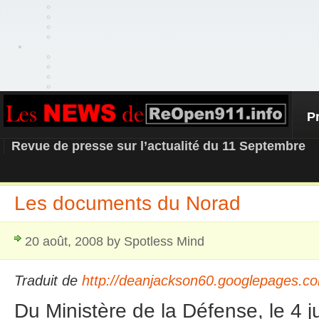
P
REOPEN911 – NEWS
Revue de presse sur l’actualité du 11 Septembre
Les documents du Norad
20 août, 2008 by Spotless Mind
Traduit de
http://deanjackson60.googlepages.co
Du Ministère de la Défense, le 4 j