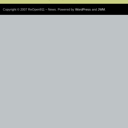
Copyright © 2007 ReOpen911 – News. Powered by
WordPress
and
JWM
.