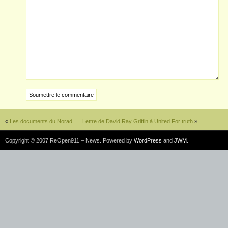
«
Les documents du Norad
Lettre de David Ray Griffin à United For truth
»
Copyright © 2007 ReOpen911 – News. Powered by
WordPress
and
JWM
.