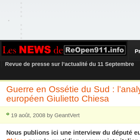
P
REOPEN911 – NEWS
Revue de presse sur l’actualité du 11 Septembre
Guerre en Ossétie du Sud : l’ana
européen Giulietto Chiesa
19 août, 2008 by GeantVert
Nous publions ici une interview du député 