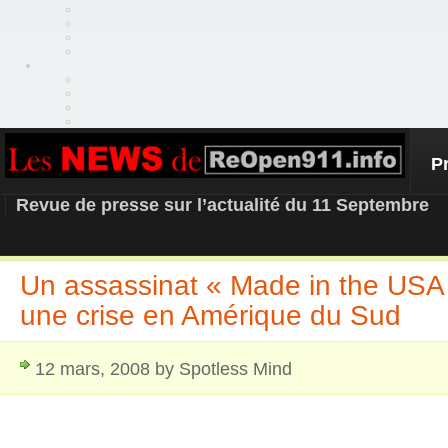
P
REOPEN911 – NEWS
Revue de presse sur l’actualité du 11 Septembre
Un assassinat « Made in the USA
une crise en Amérique du Sud
12 mars, 2008 by Spotless Mind