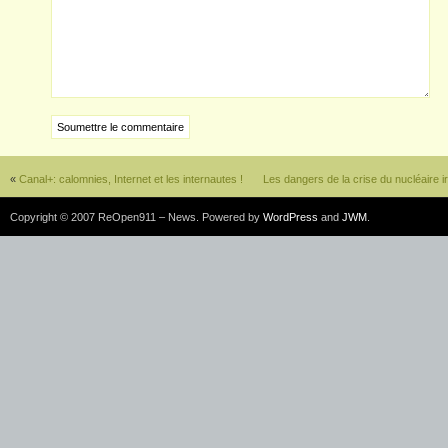
«
Canal+: calomnies, Internet et les internautes !
Les dangers de la crise du nucléaire i
Copyright © 2007 ReOpen911 – News. Powered by
WordPress
and
JWM
.