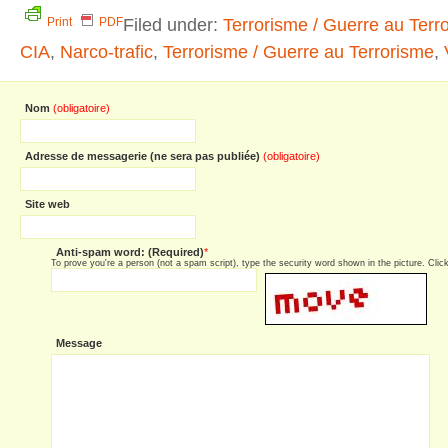
Filed under:
Terrorisme / Guerre au Terr
Print
PDF
CIA
,
Narco-trafic
,
Terrorisme / Guerre au Terrorisme
,
Nom
(obligatoire)
Adresse de messagerie (ne sera pas publiée)
(obligatoire)
Site web
Anti-spam word: (Required)
*
To prove you're a person (not a spam script), type the security word shown in the picture. Click 
Message