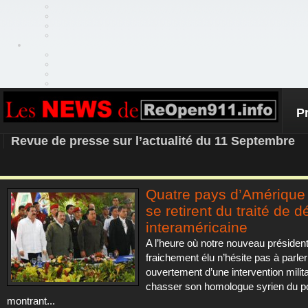
P
REOPEN911 – NEWS
Revue de presse sur l’actualité du 11 Septembre
Quatre pays d’Amérique
se retirent du traité de 
interaméricaine
A l’heure où notre nouveau président
fraichement élu n’hésite pas à parler
ouvertement d’une intervention milita
chasser son homologue syrien du po
montrant...