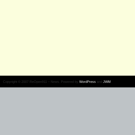
Copyright © 2007 ReOpen911 – News. Powered by
WordPress
and
JWM
.