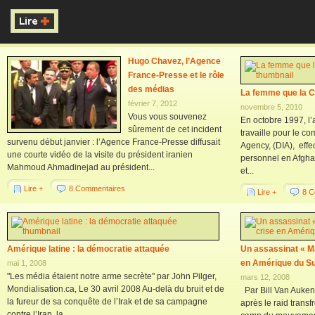
Hugo Chavez, l’Agence
France-Presse et le rôle
des médias
La femme que la C.
février 7, 2012
novembre 5, 2010
Vous vous souvenez
En octobre 1997, l’a
sûrement de cet incident
travaille pour le c
survenu début janvier : l’Agence France-Presse diffusait
Agency, (DIA), effe
une courte vidéo de la visite du président iranien
personnel en Afgha
Mahmoud Ahmadinejad au président...
et...
Lire +
8 Commentaires
Lire +
8 C
Amérique latine : la démocratie attaquée
Un assassinat « M
en Amérique du S
mai 1, 2008
"Les média étaient notre arme secrète" par John Pilger,
mars 12, 2008
Mondialisation.ca, Le 30 avril 2008 Au-delà du bruit et de
Par Bill Van Auken
la fureur de sa conquête de l’Irak et de sa campagne
après le raid transf
contre l’Iran, la...