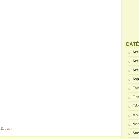
CATÉ
Actu
Act
Act
Asp
Fai
Fin
Géo
Mou
Non
11 truth
Soc