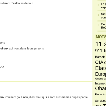
s disent c’est la fin de tout.
La 
exp
Niel
cont
Gér
Re
MOTS
11 
owns !
est eux qui iront dans leurs prisons …
911 t
Barack
CIA
C
Etat
A !
Euro
Guerre a
Internet
Oba
Patriot Ac
x ironisent ça. Enfin, il est clair qu’ils sont eux-mêmes dupés par le
Services