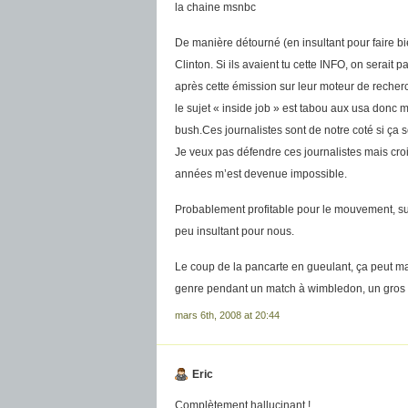
la chaine msnbc
De manière détourné (en insultant pour faire bi
Clinton. Si ils avaient tu cette INFO, on serait 
après cette émission sur leur moteur de recherc
le sujet « inside job » est tabou aux usa donc
bush.Ces journalistes sont de notre coté si ça s
Je veux pas défendre ces journalistes mais croi
années m’est devenue impossible.
Probablement profitable pour le mouvement, sur
peu insultant pour nous.
Le coup de la pancarte en gueulant, ça peut ma
genre pendant un match à wimbledon, un gros gr
mars 6th, 2008 at 20:44
Eric
Complètement hallucinant !