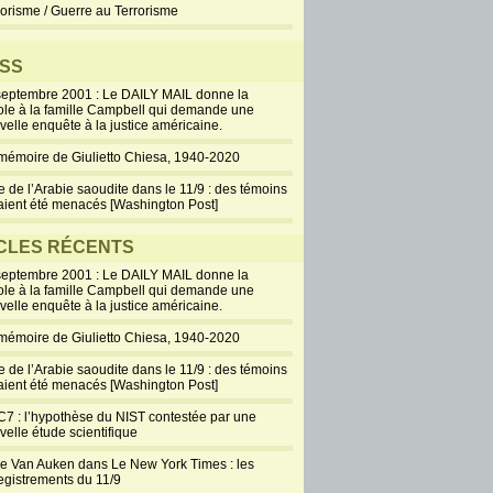
rorisme / Guerre au Terrorisme
SS
septembre 2001 : Le DAILY MAIL donne la
ole à la famille Campbell qui demande une
velle enquête à la justice américaine.
mémoire de Giulietto Chiesa, 1940-2020
e de l’Arabie saoudite dans le 11/9 : des témoins
aient été menacés [Washington Post]
CLES RÉCENTS
septembre 2001 : Le DAILY MAIL donne la
ole à la famille Campbell qui demande une
velle enquête à la justice américaine.
mémoire de Giulietto Chiesa, 1940-2020
e de l’Arabie saoudite dans le 11/9 : des témoins
aient été menacés [Washington Post]
7 : l’hypothèse du NIST contestée par une
velle étude scientifique
ie Van Auken dans Le New York Times : les
egistrements du 11/9