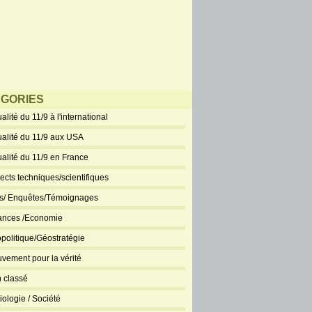
GORIES
alité du 11/9 à l'international
ualité du 11/9 aux USA
ualité du 11/9 en France
ects techniques/scientifiques
ts/ Enquêtes/Témoignages
ances /Economie
politique/Géostratégie
vement pour la vérité
 classé
iologie / Société