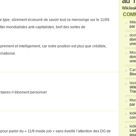
au T
Wikilea
COMM
 type, sûrement écoeurré de savoir tout ce mensonge sur le 11/09.
Mik
par
er-mondialistes anti-capitalistes, bref des sortes de
dom
don
une
proprement et intelligement, car notre position est plus que crédible,
Mou
rnational.
don
une
Car
Blee
lav
déte
Tra
taires n’étonnent personne!
Mar
par
kid
con
kid
Lad
pour parler du « 11/9 inside job » sans éveillé l’attention des DG de
pou