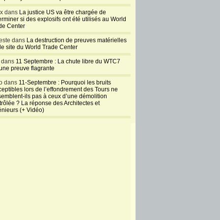
ux dans
La justice US va être chargée de
rminer si des explosifs ont été utilisés au World
de Center
este dans
La destruction de preuves matérielles
 le site du World Trade Center
l dans
11 Septembre : La chute libre du WTC7
 une preuve flagrante
o dans
11-Septembre : Pourquoi les bruits
ceptibles lors de l’effondrement des Tours ne
semblent-ils pas à ceux d’une démolition
trôlée ? La réponse des Architectes et
énieurs (+ Vidéo)