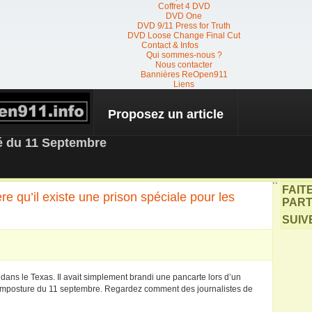
Coffret 4 DVD
DVD One
DVD 9/11 Press for Truth
DVD Loose Change Final Cut
Contact & Infos
Qui sommes-nous ?
Nous contacter
Bannières ReOpen911
Liens
Proposez un article
 NEWS
té du 11 Septembre
``
FAIT
e qu’il existe une prison spéciale pour les
PART
SUIV
 dans le Texas. Il avait simplement brandi une pancarte lors d’un
r l’imposture du 11 septembre. Regardez comment des journalistes de