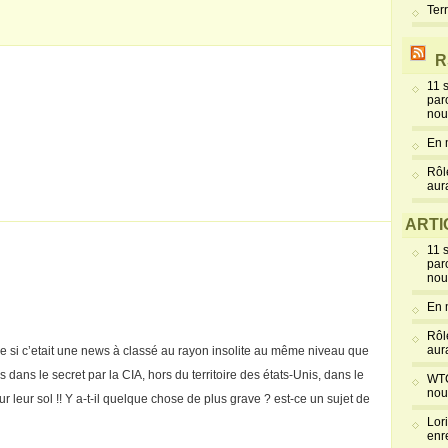
Ter
R
11 
par
nou
En 
Rôl
aur
ARTI
11 
par
nou
En 
Rôl
aur
me si c’etait une news à classé au rayon insolite au même niveau que
dans le secret par la CIA, hors du territoire des états-Unis, dans le
WTC
nou
sur leur sol !! Y a-t-il quelque chose de plus grave ? est-ce un sujet de
Lor
enr