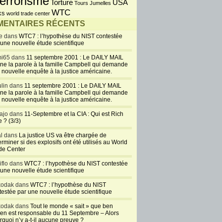
errorisme
USA
Torture
Tours Jumelles
WTC
ks
world trade center
ENTAIRES RÉCENTS
e dans
WTC7 : l’hypothèse du NIST contestée
 une nouvelle étude scientifique
i65 dans
11 septembre 2001 : Le DAILY MAIL
ne la parole à la famille Campbell qui demande
 nouvelle enquête à la justice américaine.
lin dans
11 septembre 2001 : Le DAILY MAIL
ne la parole à la famille Campbell qui demande
 nouvelle enquête à la justice américaine.
ajo dans
11-Septembre et la CIA : Qui est Rich
 ? (3/3)
al dans
La justice US va être chargée de
rminer si des explosifs ont été utilisés au World
de Center
iflo dans
WTC7 : l’hypothèse du NIST contestée
 une nouvelle étude scientifique
kodak dans
WTC7 : l’hypothèse du NIST
testée par une nouvelle étude scientifique
kodak dans
Tout le monde « sait » que ben
en est responsable du 11 Septembre – Alors
rquoi n’y a-t-il aucune preuve ?