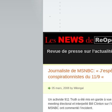
REOPEN911 –
Revue de presse sur l’actuali
Journaliste de MSNBC: « J’espèr
conspirationnistes du 11/9 «
05 mars, 2008 by Milongal
Un activiste 911 Truth a été mis en garde à vue
meeting électoral et interpellé Bill Clinton su
MSNBC ont commenté l’incident.