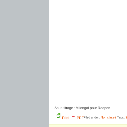
Sous-titrage : Milongal pour Reopen
Filed under:
Non classé
Tags:
9
Print
PDF