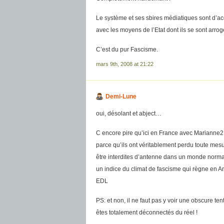
Le système et ses sbires médiatiques sont d’acc
avec les moyens de l’Etat dont ils se sont arrog
C’est du pur Fascisme.
mars 9th, 2008 at 21:22
Demi-Lune
oui, désolant et abject…
C encore pire qu’ici en France avec Marianne2
parce qu’ils ont véritablement perdu toute me
être interdites d’antenne dans un monde norma
un indice du climat de fascisme qui règne en 
EDL
PS: et non, il ne faut pas y voir une obscure te
êtes totalement déconnectés du réel !