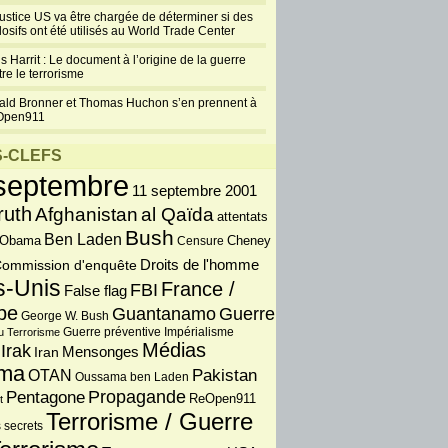
justice US va être chargée de déterminer si des
losifs ont été utilisés au World Trade Center
s Harrit : Le document à l’origine de la guerre
re le terrorisme
ald Bronner et Thomas Huchon s’en prennent à
Open911
-CLEFS
septembre
11 septembre 2001
ruth
Afghanistan
al Qaïda
attentats
Bush
Ben Laden
 Obama
Censure
Cheney
Droits de l'homme
ommission d'enquête
s-Unis
France /
FBI
False flag
pe
Guantanamo
Guerre
George W. Bush
Guerre préventive
u Terrorisme
Impérialisme
Médias
Irak
Iran
Mensonges
ma
OTAN
Pakistan
Oussama ben Laden
Propagande
Pentagone
ReOpen911
t
Terrorisme / Guerre
 secrets