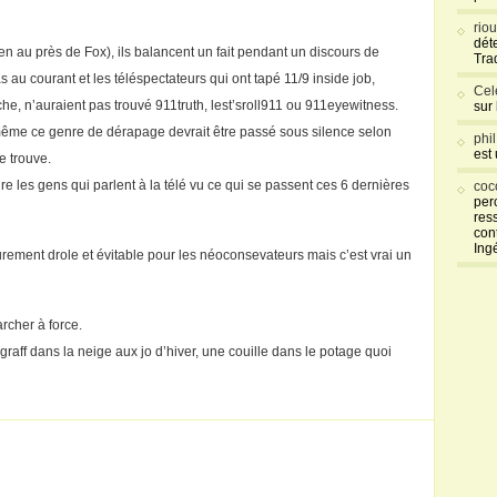
rio
déte
en au près de Fox), ils balancent un fait pendant un discours de
Tra
pas au courant et les téléspectateurs qui ont tapé 11/9 inside job,
Cel
he, n’auraient pas trouvé 911truth, lest’sroll911 ou 911eyewitness.
sur
 même ce genre de dérapage devrait être passé sous silence selon
phi
est
e trouve.
re les gens qui parlent à la télé vu ce qui se passent ces 6 dernières
coc
per
res
con
Ing
ement drole et évitable pour les néoconsevateurs mais c’est vrai un
rcher à force.
aff dans la neige aux jo d’hiver, une couille dans le potage quoi