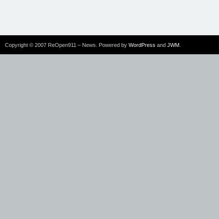
Copyright © 2007 ReOpen911 – News. Powered by
WordPress
and
JWM
.