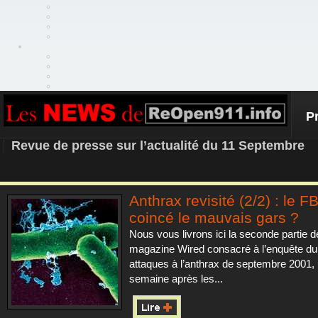
P
REOPEN911 – NEWS
Revue de presse sur l’actualité du 11 Septembre
Anthrax revisité (2/2) : le FBI
coincé le mauvais gars ?
Nous vous livrons ici la seconde partie de 
magazine Wired consacré à l’enquête du 
attaques à l’anthrax de septembre 2001,
semaine après les...